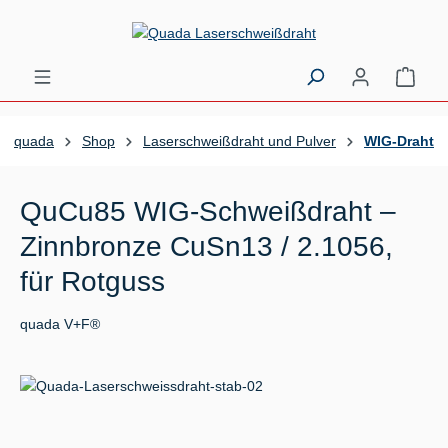
Zum Hauptinhalt springen
Ware
quada
Shop
Laserschweißdraht und Pulver
WIG-Draht
QuCu85 WIG-Schweißdraht –
Zinnbronze CuSn13 / 2.1056,
für Rotguss
quada V+F®
Bildergalerie überspringen