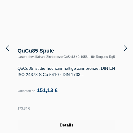
QuCu85 Spule
Laserschweißdraht Zinnbronze CuSn13 / 2.1056 – für Rotguss Rg5
/ Rg7, 120 HB
QuCu85 ist die hochzinnhaltige Zinnbronze: DIN EN
ISO 24373 S Cu 5410 · DIN 1733…
151,13 €
Varianten ab
Regulärer Preis:
173,74 €
Details