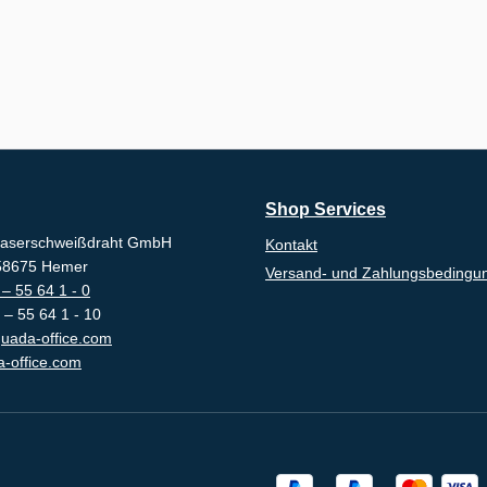
Shop Services
aserschweißdraht GmbH
Kontakt
-58675 Hemer
Versand- und Zahlungsbedingu
– 55 64 1 - 0
 – 55 64 1 - 10
uada-office.com
-office.com