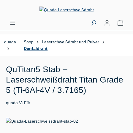
Zum Hauptinhalt springen
Ware
quada
Shop
Laserschweißdraht und Pulver
Dentaldraht
QuTitan5 Stab –
Laserschweißdraht Titan Grade
5 (Ti-6Al-4V / 3.7165)
quada V+F®
Bildergalerie überspringen