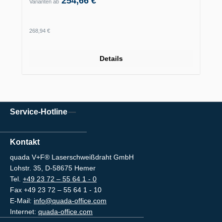
254,66 €
Varianten ab
Regulärer Preis:
268,94 €
Details
Service-Hotline
Kontakt
quada V+F® Laserschweißdraht GmbH
Lohstr. 35, D-58675 Hemer
Tel.
+49 23 72 – 55 64 1 - 0
Fax +49 23 72 – 55 64 1 - 10
E-Mail:
info@quada-office.com
Internet:
quada-office.com