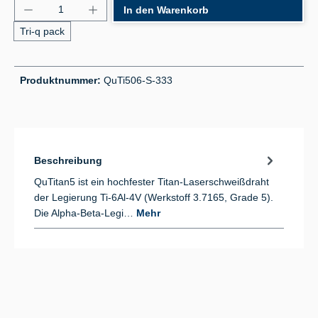
Produkt Anzahl: Gib den gewünschten Wert ein od
In den Warenkorb
Tri-q pack
Produktnummer:
QuTi506-S-333
Beschreibung
QuTitan5 ist ein hochfester Titan-Laserschweißdraht
der Legierung Ti-6Al-4V (Werkstoff 3.7165, Grade 5).
Die Alpha-Beta-Legi…
Mehr