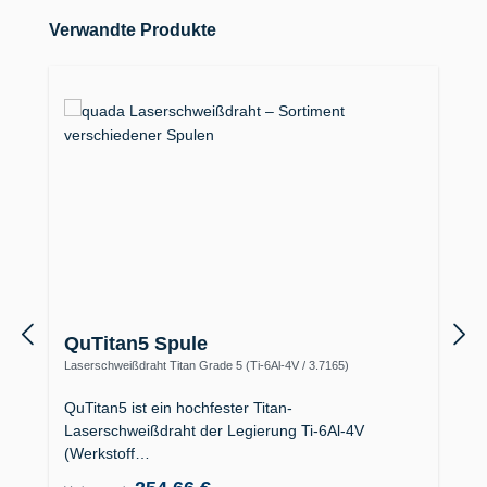
Produktgalerie überspringen
Verwandte Produkte
QuTitan5 Spule
Laserschweißdraht Titan Grade 5 (Ti-6Al-4V / 3.7165)
QuTitan5 ist ein hochfester Titan-
Laserschweißdraht der Legierung Ti-6Al-4V
(Werkstoff…