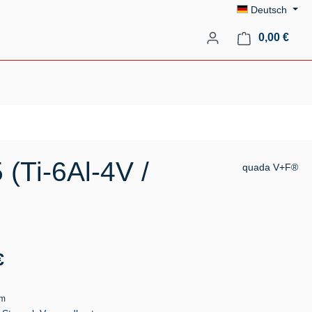
Deutsch
Ware
0,00 €
(Ti-6Al-4V /
quada V+F®
s:
€
mm