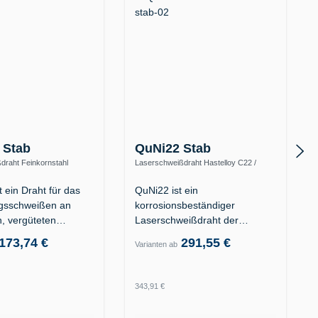
 Stab
QuNi22 Stab
draht Feinkornstahl
Laserschweißdraht Hastelloy C22 /
fest (ER110S-G)
2.4602 (Alloy C-22 / UNS N06022)
 ein Draht für das
QuNi22 ist ein
gsschweißen an
korrosionsbeständiger
n, vergüteten…
Laserschweißdraht der
Nickelbasis-Superlegierung…
173,74 €
291,55 €
Varianten ab
 Preis:
Regulärer Preis:
343,91 €