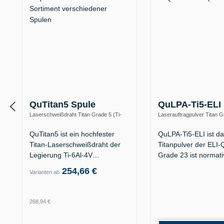
QuTitan5 Spule
QuLPA-Ti5-ELI 
Laserschweißdraht Titan Grade 5 (Ti-
Laserauftragpulver Titan G
6Al-4V / 3.7165)
(Ti-6Al-4V ELI) – auch Gra
QuTitan5 ist ein hochfester
QuLPA-Ti5-ELI ist d
Titan-Laserschweißdraht der
Titanpulver der ELI-Q
Legierung Ti-6Al-4V
Grade 23 ist normat
(Werkstoff…
254,66 €
Varianten ab
Regulärer Preis:
268,94 €