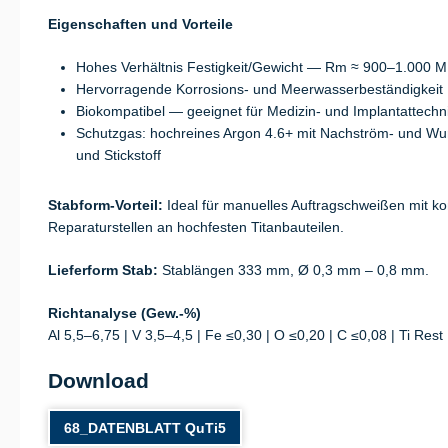
Eigenschaften und Vorteile
Hohes Verhältnis Festigkeit/Gewicht — Rm ≈ 900–1.000 
Hervorragende Korrosions- und Meerwasserbeständigkeit
Biokompatibel — geeignet für Medizin- und Implantattechn
Schutzgas: hochreines Argon 4.6+ mit Nachström- und Wurz
und Stickstoff
Stabform-Vorteil:
Ideal für manuelles Auftragschweißen mit k
Reparaturstellen an hochfesten Titanbauteilen.
Lieferform Stab:
Stablängen 333 mm, Ø 0,3 mm – 0,8 mm.
Richtanalyse (Gew.-%)
Al 5,5–6,75 | V 3,5–4,5 | Fe ≤0,30 | O ≤0,20 | C ≤0,08 | Ti Rest
Download
68_DATENBLATT QuTi5