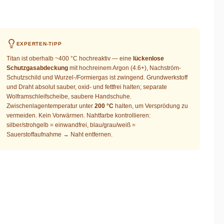
EXPERTEN-TIPP
Titan ist oberhalb ~400 °C hochreaktiv — eine
lückenlose
Schutzgasabdeckung
mit hochreinem Argon (4.6+), Nachström-
Schutzschild und Wurzel-/Formiergas ist zwingend. Grundwerkstoff
und Draht absolut sauber, oxid- und fettfrei halten; separate
Wolframschleifscheibe, saubere Handschuhe.
Zwischenlagentemperatur unter
200 °C
halten, um Versprödung zu
vermeiden. Kein Vorwärmen. Nahtfarbe kontrollieren:
silber/strohgelb = einwandfrei, blau/grau/weiß =
Sauerstoffaufnahme → Naht entfernen.