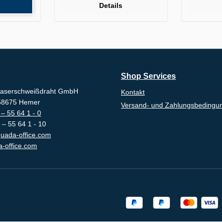
Details
Shop Services
aserschweißdraht GmbH
Kontakt
-58675 Hemer
Versand- und Zahlungsbedingu
– 55 64 1 - 0
 – 55 64 1 - 10
uada-office.com
-office.com