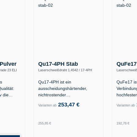
Pulver
Qu17-4PH Stab
QuFe17
rade 23 ELI
Laserschweißdraht 1.4542 / 17-4PH
Laserschweiß
de 5
(X5CrNiCuNb16-4 / AISI 630)
S890Q / hoch
as
Qu17-4PH ist ein
QuFe17 ist
ualität:
ausscheidungshärtender,
Verbindun
iv die…
nichtrostender
hochfeste
Laserschweißdraht der
253,47 €
Varianten ab
Varianten ab
Legierung…
Regulärer Preis:
Regulärer
255,85 €
192,78 €