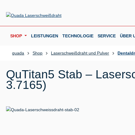
m Hauptinhalt springen
Zur Suche springen
Zur Hauptnavigation springen
SHOP
LEISTUNGEN
TECHNOLOGIE
SERVICE
ÜBER 
quada
Shop
Laserschweißdraht und Pulver
Dentald
QuTitan5 Stab – Lasersc
3.7165)
Bildergalerie überspringen