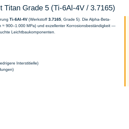
Titan Grade 5 (Ti-6Al-4V / 3.7165)
erung
Ti-6Al-4V
(Werkstoff
3.7165
, Grade 5). Die Alpha-Beta-
Rm ≈ 900–1.000 MPa) und exzellenter Korrosionsbeständigkeit —
pruchte Leichtbaukomponenten.
drigere Interstitielle)
ndungen)