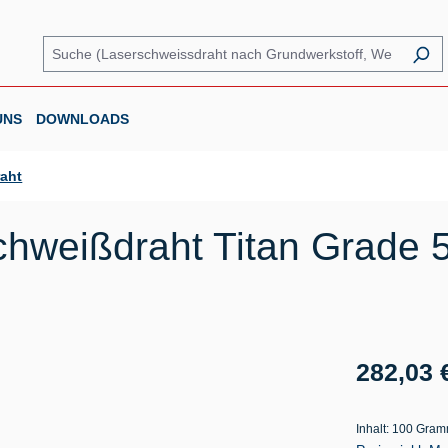
UNS
DOWNLOADS
raht
hweißdraht Titan Grade 5 
Regulärer Prei
282,03 
Inhalt:
100 Gra