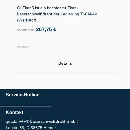
QuTitan5 ist ein hochfester Titan-
Laserschweißdraht der Legierung Ti-6Al-4V
(Werkstoff…
267,75 €
Varianten ab
Regulärer Preis:
282,03 €
Details
Service-Hotline
Kontakt
quada V+F® Laserschweißdraht GmbH
Lohstr. 35, D-58675 Hemer