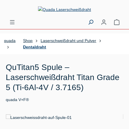
Zum Hauptinhalt springen
Ware
quada
Shop
Laserschweißdraht und Pulver
Dentaldraht
QuTitan5 Spule –
Laserschweißdraht Titan Grade
5 (Ti-6Al-4V / 3.7165)
quada V+F®
Bildergalerie überspringen