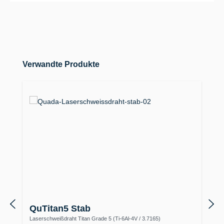
Produktgalerie überspringen
Verwandte Produkte
QuTitan5 Stab
Laserschweißdraht Titan Grade 5 (Ti-6Al-4V / 3.7165)