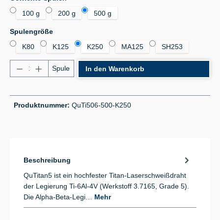
100 g
200 g
500 g
auswählen
Spulengröße
K80
K125
K250
MA125
SH253
Produkt Anzahl: Gib den gewünschten Wert ein od
Spule
In den Warenkorb
Produktnummer:
QuTi506-500-K250
Beschreibung
QuTitan5 ist ein hochfester Titan-Laserschweißdraht
der Legierung Ti-6Al-4V (Werkstoff 3.7165, Grade 5).
Die Alpha-Beta-Legi…
Mehr