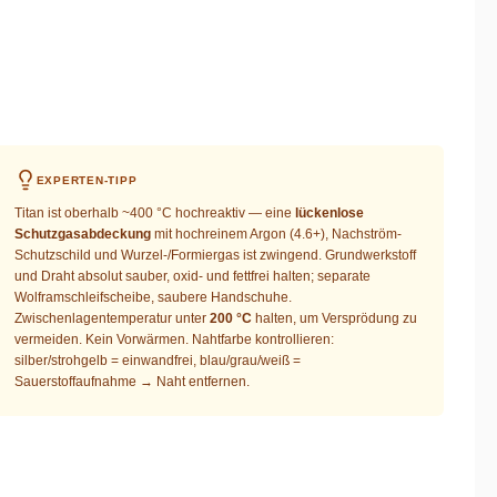
EXPERTEN-TIPP
Titan ist oberhalb ~400 °C hochreaktiv — eine
lückenlose
Schutzgasabdeckung
mit hochreinem Argon (4.6+), Nachström-
Schutzschild und Wurzel-/Formiergas ist zwingend. Grundwerkstoff
und Draht absolut sauber, oxid- und fettfrei halten; separate
Wolframschleifscheibe, saubere Handschuhe.
Zwischenlagentemperatur unter
200 °C
halten, um Versprödung zu
vermeiden. Kein Vorwärmen. Nahtfarbe kontrollieren:
silber/strohgelb = einwandfrei, blau/grau/weiß =
Sauerstoffaufnahme → Naht entfernen.