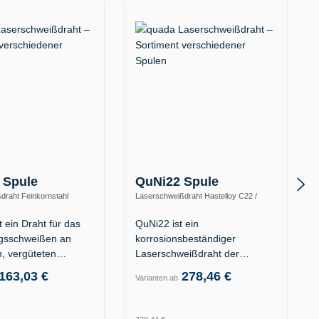
 Spule
QuNi22 Spule
draht Feinkornstahl
Laserschweißdraht Hastelloy C22 /
fest (ER110S-G)
2.4602 (Alloy C-22 / UNS N06022)
 ein Draht für das
QuNi22 ist ein
gsschweißen an
korrosionsbeständiger
n, vergüteten…
Laserschweißdraht der
Nickelbasis-Superlegierung…
163,03 €
278,46 €
Varianten ab
 Preis:
Regulärer Preis: