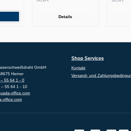
243,95 €
183,26 €
Details
Shop Services
aserschweißdraht GmbH
Kontakt
-58675 Hemer
Versand- und Zahlungsbedingu
– 55 64 1 - 0
 – 55 64 1 - 10
uada-office.com
-office.com