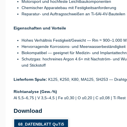
Motorsport und hochfeste Leichtbaukomponenten
Chemischer Apparatebau mit Festigkeitsanforderung
Reparatur- und Auftragsschweißen an Ti-6Al-4V-Bauteilen
Eigenschaften und Vorteile
Hohes Verhältnis Festigkeit/Gewicht — Rm ≈ 900–1.000 
Hervorragende Korrosions- und Meerwasserbeständigkeit
Biokompatibel — geeignet für Medizin- und Implantattechn
Schutzgas: hochreines Argon 4.6+ mit Nachström- und Wurz
und Stickstoff
Lieferform Spule:
K125, K250, K80, MA125, SH253 — Drahtge
Richtanalyse (Gew.-%)
Al 5,5–6,75 | V 3,5–4,5 | Fe ≤0,30 | O ≤0,20 | C ≤0,08 | Ti Rest
Download
68_DATENBLATT QuTi5