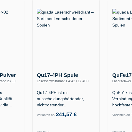
Pulver
Qu17-4PH Spule
QuFe17
rade 23 ELI
Laserschweißdraht 1.4542 / 17-4PH
Laserschweiß
de 5
(X5CrNiCuNb16-4 / AISI 630)
S890Q / hoch
as
Qu17-4PH ist ein
QuFe17 ist
ualität:
ausscheidungshärtender,
Verbindun
iv die…
nichtrostender
hochfeste
Laserschweißdraht der
241,57 €
Varianten ab
Varianten ab
Legierung…
Regulärer Preis:
Regulärer