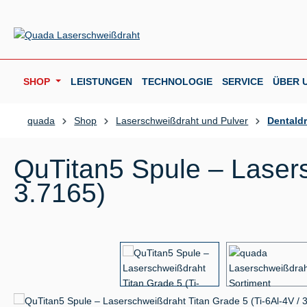
m Hauptinhalt springen
Zur Suche springen
Zur Hauptnavigation springen
SHOP
LEISTUNGEN
TECHNOLOGIE
SERVICE
ÜBER 
quada
Shop
Laserschweißdraht und Pulver
Dentald
QuTitan5 Spule – Lasers
3.7165)
Bildergalerie überspringen