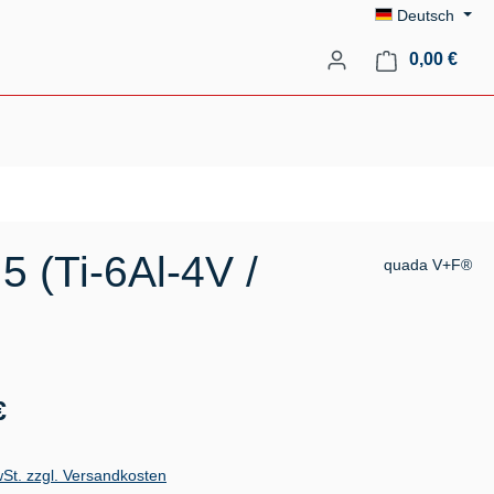
Deutsch
Ware
0,00 €
 (Ti-6Al-4V /
quada V+F®
s:
€
wSt. zzgl. Versandkosten