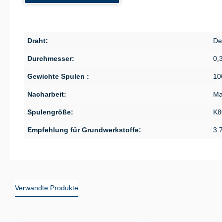
Draht:
De
Durchmesser:
0,
Gewichte Spulen :
10
Nacharbeit:
Ma
Spulengröße:
K8
Empfehlung für Grundwerkstoffe:
3.
Verwandte Produkte
Produktgalerie überspringen