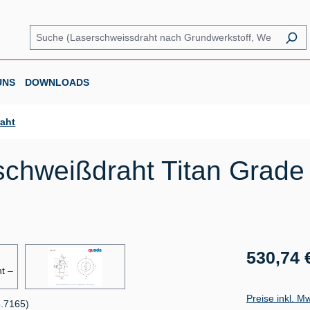
UNS
DOWNLOADS
raht
chweißdraht Titan Grade 5
Regulärer Prei
530,74 
Preise inkl. M