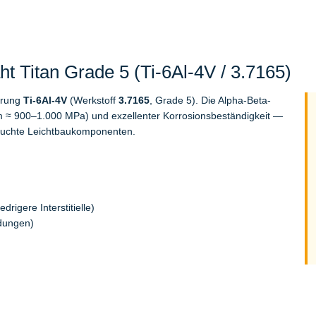
t Titan Grade 5 (Ti-6Al-4V / 3.7165)
erung
Ti-6Al-4V
(Werkstoff
3.7165
, Grade 5). Die Alpha-Beta-
Rm ≈ 900–1.000 MPa) und exzellenter Korrosionsbeständigkeit —
pruchte Leichtbaukomponenten.
drigere Interstitielle)
ndungen)