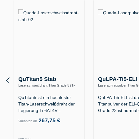
QuTitan5 Stab
QuLPA-Ti5-ELI 
Laserschweißdraht Titan Grade 5 (Ti-
Laserauftragpulver Titan G
6Al-4V / 3.7165)
(Ti-6Al-4V ELI) – auch Gra
QuTitan5 ist ein hochfester
QuLPA-Ti5-ELI ist d
Titan-Laserschweißdraht der
Titanpulver der ELI-Q
Legierung Ti-6Al-4V
Grade 23 ist normat
(Werkstoff…
267,75 €
Varianten ab
Regulärer Preis: