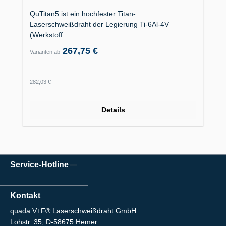
QuTitan5 ist ein hochfester Titan-
Laserschweißdraht der Legierung Ti-6Al-4V
(Werkstoff…
267,75 €
Varianten ab
Regulärer Preis:
282,03 €
Details
Service-Hotline
Kontakt
quada V+F® Laserschweißdraht GmbH
Lohstr. 35, D-58675 Hemer