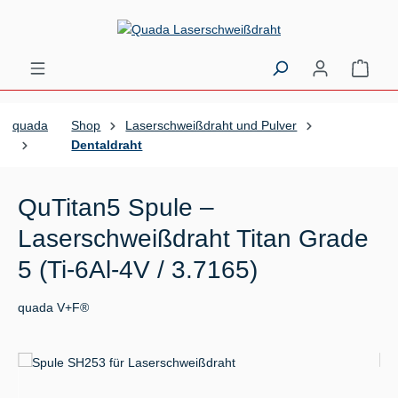
Zum Hauptinhalt springen
Ware
quada
Shop
Laserschweißdraht und Pulver
Dentaldraht
QuTitan5 Spule –
Laserschweißdraht Titan Grade
5 (Ti-6Al-4V / 3.7165)
quada V+F®
Bildergalerie überspringen