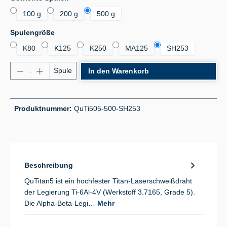
100 g
200 g
500 g
auswählen
Spulengröße
K80
K125
K250
MA125
SH253
Produkt Anzahl: Gib den gewünschten Wert ein od
Spule
In den Warenkorb
Produktnummer:
QuTi505-500-SH253
Beschreibung
QuTitan5 ist ein hochfester Titan-Laserschweißdraht
der Legierung Ti-6Al-4V (Werkstoff 3.7165, Grade 5).
Die Alpha-Beta-Legi…
Mehr