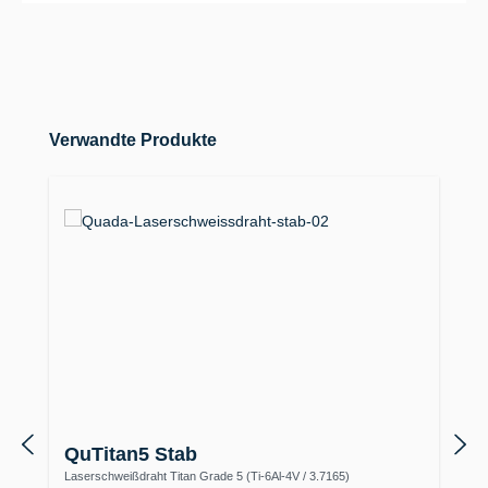
Produktgalerie überspringen
Verwandte Produkte
QuTitan5 Stab
Laserschweißdraht Titan Grade 5 (Ti-6Al-4V / 3.7165)