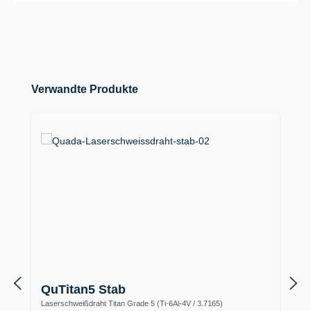
Produktgalerie überspringen
Verwandte Produkte
QuTitan5 Stab
Laserschweißdraht Titan Grade 5 (Ti-6Al-4V / 3.7165)