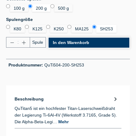
100 g
200 g
500 g
auswählen
Spulengröße
K80
K125
K250
MA125
SH253
Produkt Anzahl: Gib den gewünschten Wert ein od
Spule
In den Warenkorb
Produktnummer:
QuTi504-200-SH253
Beschreibung
QuTitan5 ist ein hochfester Titan-Laserschweißdraht
der Legierung Ti-6Al-4V (Werkstoff 3.7165, Grade 5).
Die Alpha-Beta-Legi…
Mehr