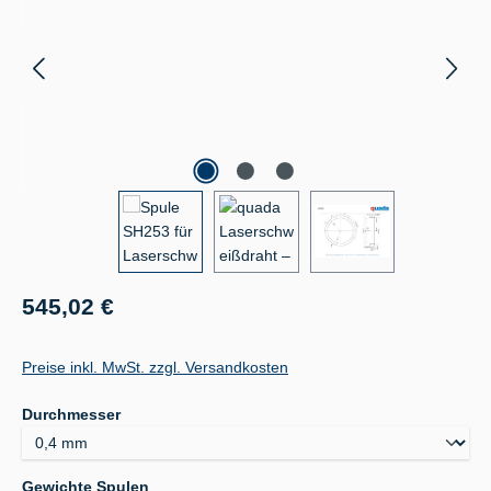
Regulärer Preis:
545,02 €
Preise inkl. MwSt. zzgl. Versandkosten
auswählen
Durchmesser
auswählen
Gewichte Spulen