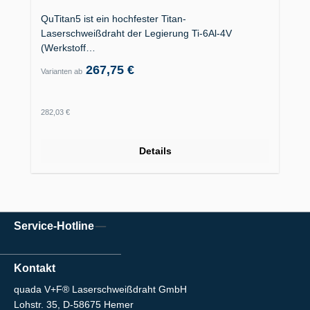
QuTitan5 ist ein hochfester Titan-
Laserschweißdraht der Legierung Ti-6Al-4V
(Werkstoff…
267,75 €
Varianten ab
Regulärer Preis:
282,03 €
Details
Service-Hotline
Kontakt
quada V+F® Laserschweißdraht GmbH
Lohstr. 35, D-58675 Hemer