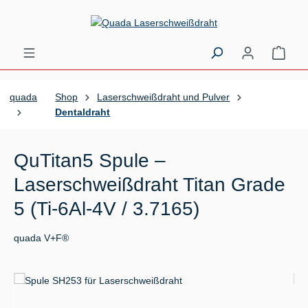
Zum Hauptinhalt springen
Ware
quada
Shop
Laserschweißdraht und Pulver
Dentaldraht
QuTitan5 Spule –
Laserschweißdraht Titan Grade
5 (Ti-6Al-4V / 3.7165)
quada V+F®
Bildergalerie überspringen