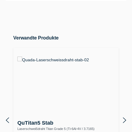
Produktgalerie überspringen
Verwandte Produkte
QuTitan5 Stab
Laserschweißdraht Titan Grade 5 (Ti-6Al-4V / 3.7165)