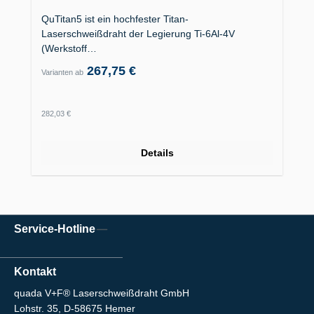
QuTitan5 ist ein hochfester Titan-
Laserschweißdraht der Legierung Ti-6Al-4V
(Werkstoff…
267,75 €
Varianten ab
Regulärer Preis:
282,03 €
Details
Service-Hotline
Kontakt
quada V+F® Laserschweißdraht GmbH
Lohstr. 35, D-58675 Hemer