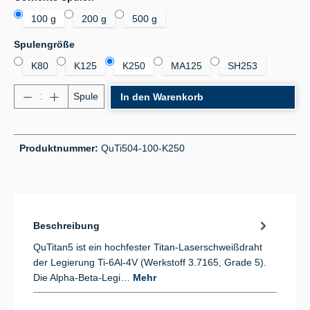
100 g
200 g
500 g
auswählen
Spulengröße
K80
K125
K250
MA125
SH253
Produkt Anzahl: Gib den gewünschten Wert ein od
Spule
In den Warenkorb
Produktnummer:
QuTi504-100-K250
Beschreibung
QuTitan5 ist ein hochfester Titan-Laserschweißdraht
der Legierung Ti-6Al-4V (Werkstoff 3.7165, Grade 5).
Die Alpha-Beta-Legi…
Mehr