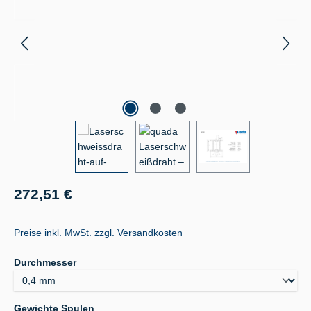
Regulärer Preis:
272,51 €
Preise inkl. MwSt. zzgl. Versandkosten
auswählen
Durchmesser
auswählen
Gewichte Spulen