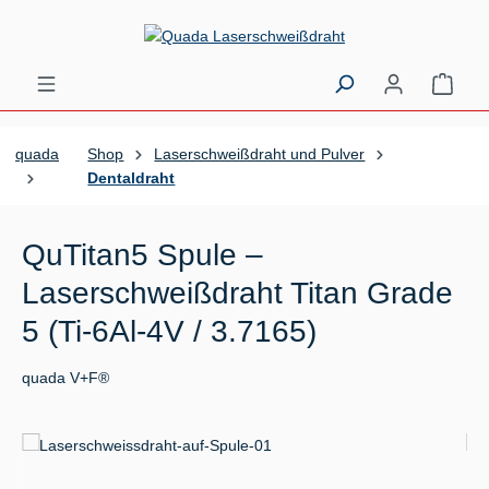
Zum Hauptinhalt springen
Ware
quada
Shop
Laserschweißdraht und Pulver
Dentaldraht
QuTitan5 Spule –
Laserschweißdraht Titan Grade
5 (Ti-6Al-4V / 3.7165)
quada V+F®
Bildergalerie überspringen