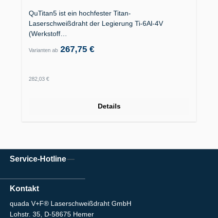
QuTitan5 ist ein hochfester Titan-
Laserschweißdraht der Legierung Ti-6Al-4V
(Werkstoff…
267,75 €
Varianten ab
Regulärer Preis:
282,03 €
Details
Service-Hotline
Kontakt
quada V+F® Laserschweißdraht GmbH
Lohstr. 35, D-58675 Hemer