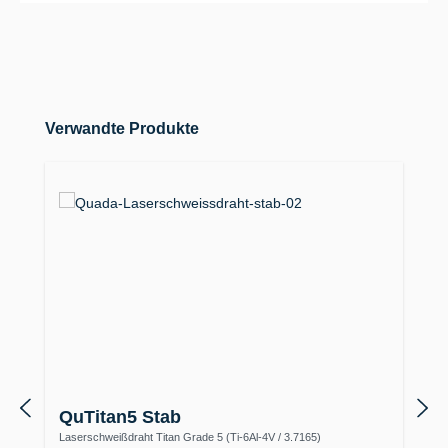
Produktgalerie überspringen
Verwandte Produkte
QuTitan5 Stab
Laserschweißdraht Titan Grade 5 (Ti-6Al-4V / 3.7165)