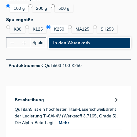
100 g
200 g
500 g
auswählen
Spulengröße
K80
K125
K250
MA125
SH253
Produkt Anzahl: Gib den gewünschten Wert ein od
Spule
In den Warenkorb
Produktnummer:
QuTi503-100-K250
Beschreibung
QuTitan5 ist ein hochfester Titan-Laserschweißdraht
der Legierung Ti-6Al-4V (Werkstoff 3.7165, Grade 5).
Die Alpha-Beta-Legi…
Mehr