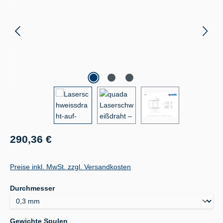
Regulärer Preis:
290,36 €
Preise inkl. MwSt. zzgl. Versandkosten
auswählen
Durchmesser
auswählen
Gewichte Spulen