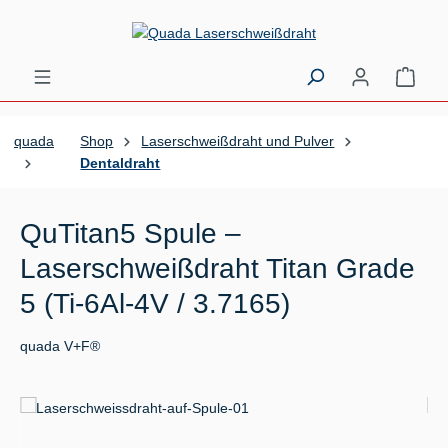
Zum Hauptinhalt springen
Ware
quada
Shop
Laserschweißdraht und Pulver
Dentaldraht
QuTitan5 Spule –
Laserschweißdraht Titan Grade
5 (Ti-6Al-4V / 3.7165)
quada V+F®
Bildergalerie überspringen