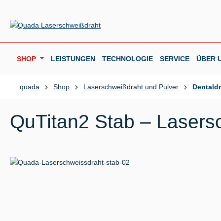
m Hauptinhalt springen
Zur Suche springen
Zur Hauptnavigation springen
SHOP
LEISTUNGEN
TECHNOLOGIE
SERVICE
ÜBER 
quada
Shop
Laserschweißdraht und Pulver
Dentald
QuTitan2 Stab – Lasersc
Bildergalerie überspringen