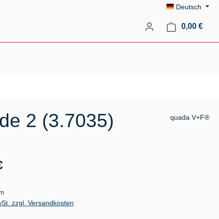
Deutsch
Ware
0,00 €
de 2 (3.7035)
quada V+F®
s:
€
mm
wSt. zzgl. Versandkosten