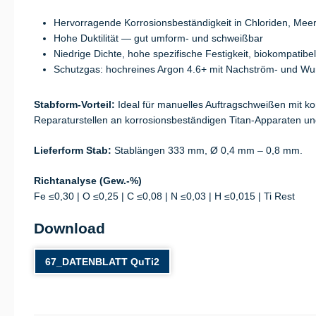
Hervorragende Korrosionsbeständigkeit in Chloriden, Me
Hohe Duktilität — gut umform- und schweißbar
Niedrige Dichte, hohe spezifische Festigkeit, biokompatibel
Schutzgas: hochreines Argon 4.6+ mit Nachström- und Wu
Stabform-Vorteil:
Ideal für manuelles Auftragschweißen mit k
Reparaturstellen an korrosionsbeständigen Titan-Apparaten 
Lieferform Stab:
Stablängen 333 mm, Ø 0,4 mm – 0,8 mm.
Richtanalyse (Gew.-%)
Fe ≤0,30 | O ≤0,25 | C ≤0,08 | N ≤0,03 | H ≤0,015 | Ti Rest
Download
67_DATENBLATT QuTi2