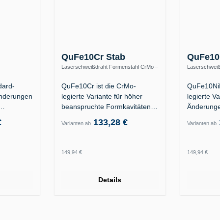
QuFe10Cr Stab
QuFe10
Laserschweißdraht Formenstahl CrMo –
Laserschweiß
1 / 1.2312 /
warmfest bis 570 °C
S690QL / hoc
dard-
QuFe10Cr ist die CrMo-
QuFe10NiM
Änderungen
legierte Variante für höher
legierte Va
beanspruchte Formkavitäten
Änderunge
der…
an Formka
€
133,28 €
Varianten ab
Varianten ab
Regulärer Preis:
Regulärer
149,94 €
149,94 €
Details