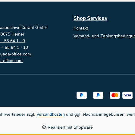
Shop Services
aserschweißdraht GmbH
Kontakt
-58675 Hemer
Versand- und Zahlungsbedingu
– 55 64 1 - 0
 – 55 64 1 - 10
uada-office.com
-office.com
Mehrwertsteuer zzgl.
Versandkosten
und ggf. Nachnahmegebühren, wenn
Realisiert mit Shopware