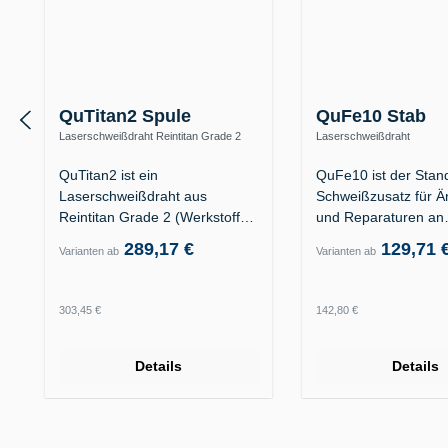
QuTitan2 Spule
QuFe10 Stab
Laserschweißdraht Reintitan Grade 2
Laserschweißdraht
(3.7035)
Kunststoffformenstahl 1.231
1.2738
QuTitan2 ist ein
QuFe10 ist der Stan
Laserschweißdraht aus
Schweißzusatz für 
Reintitan Grade 2 (Werkstoff
und Reparaturen an
3.7035). Das…
Formkavitäten aus…
289,17 €
129,71 
Varianten ab
Varianten ab
Regulärer Preis:
Regulärer Preis:
303,45 €
142,80 €
Details
Details