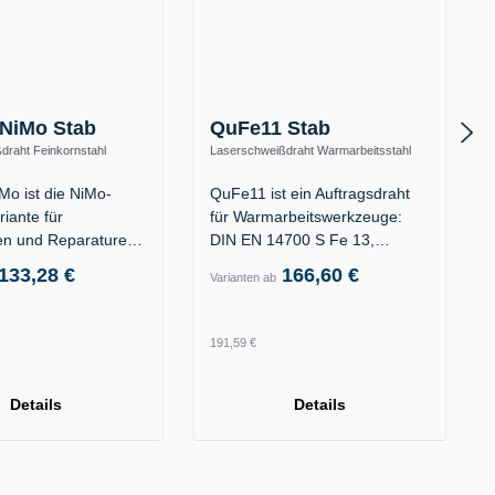
NiMo Stab
QuFe11 Stab
draht Feinkornstahl
Laserschweißdraht Warmarbeitsstahl
hfest (ER100S-G)
1.2367 / 1.2343 – 38–42 HRC (S Fe 13)
o ist die NiMo-
QuFe11 ist ein Auftragsdraht
riante für
für Warmarbeitswerkzeuge:
n und Reparaturen
DIN EN 14700 S Fe 13,…
vitäten…
133,28 €
166,60 €
Varianten ab
 Preis:
Regulärer Preis:
191,59 €
Details
Details