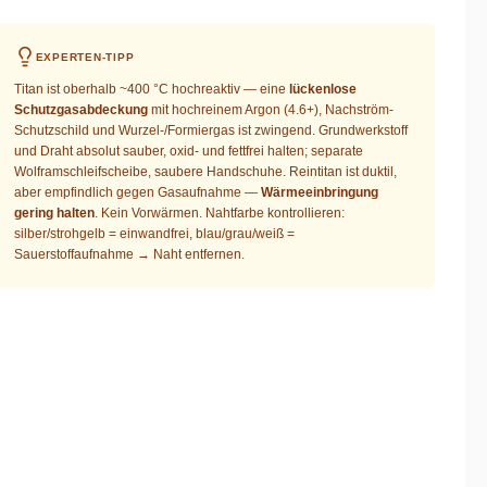
EXPERTEN-TIPP
Titan ist oberhalb ~400 °C hochreaktiv — eine
lückenlose
Schutzgasabdeckung
mit hochreinem Argon (4.6+), Nachström-
Schutzschild und Wurzel-/Formiergas ist zwingend. Grundwerkstoff
und Draht absolut sauber, oxid- und fettfrei halten; separate
Wolframschleifscheibe, saubere Handschuhe. Reintitan ist duktil,
aber empfindlich gegen Gasaufnahme —
Wärmeeinbringung
gering halten
. Kein Vorwärmen. Nahtfarbe kontrollieren:
silber/strohgelb = einwandfrei, blau/grau/weiß =
Sauerstoffaufnahme → Naht entfernen.