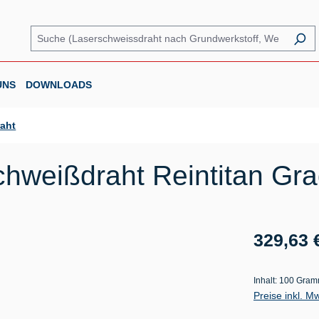
UNS
DOWNLOADS
raht
hweißdraht Reintitan Gra
Regulärer Prei
329,63 
Inhalt:
100 Gra
Preise inkl. M