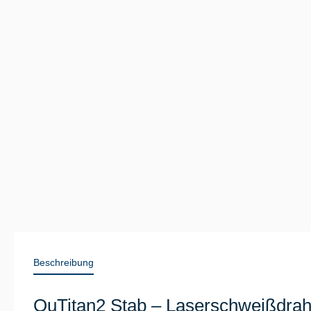
Beschreibung
QuTitan2 Stab – Laserschweißdraht