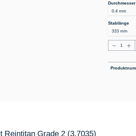
Durchmesser
au
Stablänge
Produkt A
Produktnu
 Reintitan Grade 2 (3.7035)