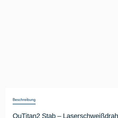
Beschreibung
QuTitan2 Stab – Laserschweißdraht