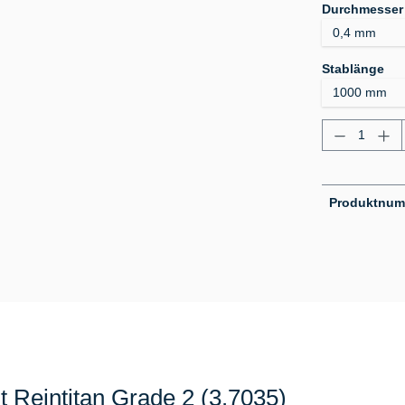
Durchmesser
au
Stablänge
Produkt A
Produktnu
 Reintitan Grade 2 (3.7035)