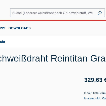
UNS
DOWNLOADS
raht
hweißdraht Reintitan Gra
Regulärer Prei
329,63 
Inhalt:
100 Gra
Preise inkl. M