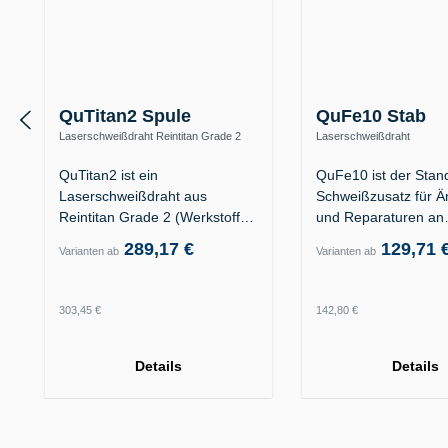
QuTitan2 Spule
QuFe10 Stab
Laserschweißdraht Reintitan Grade 2
Laserschweißdraht
(3.7035)
Kunststoffformenstahl 1.231
1.2738
QuTitan2 ist ein
QuFe10 ist der Stan
Laserschweißdraht aus
Schweißzusatz für 
Reintitan Grade 2 (Werkstoff
und Reparaturen an
3.7035). Das…
Formkavitäten aus…
289,17 €
129,71 
Varianten ab
Varianten ab
Regulärer Preis:
Regulärer Preis:
303,45 €
142,80 €
Details
Details