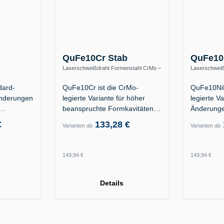
QuFe10Cr Stab
QuFe10
Laserschweißdraht Formenstahl CrMo –
Laserschweiß
1 / 1.2312 /
warmfest bis 570 °C
S690QL / hoc
dard-
QuFe10Cr ist die CrMo-
QuFe10NiM
Änderungen
legierte Variante für höher
legierte Va
beanspruchte Formkavitäten
Änderunge
der…
an Formka
€
133,28 €
Varianten ab
Varianten ab
Regulärer Preis:
Regulärer
149,94 €
149,94 €
Details