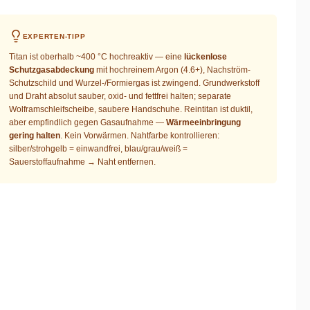
EXPERTEN-TIPP
Titan ist oberhalb ~400 °C hochreaktiv — eine
lückenlose
Schutzgasabdeckung
mit hochreinem Argon (4.6+), Nachström-
Schutzschild und Wurzel-/Formiergas ist zwingend. Grundwerkstoff
und Draht absolut sauber, oxid- und fettfrei halten; separate
Wolframschleifscheibe, saubere Handschuhe. Reintitan ist duktil,
aber empfindlich gegen Gasaufnahme —
Wärmeeinbringung
gering halten
. Kein Vorwärmen. Nahtfarbe kontrollieren:
silber/strohgelb = einwandfrei, blau/grau/weiß =
Sauerstoffaufnahme → Naht entfernen.