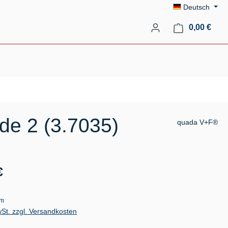
Deutsch
Ware
0,00 €
de 2 (3.7035)
quada V+F®
s:
€
mm
wSt. zzgl. Versandkosten