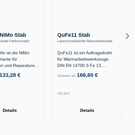
NiMo Stab
QuFe11 Stab
draht Feinkornstahl
Laserschweißdraht Warmarbeitsstahl
hfest (ER100S-G)
1.2367 / 1.2343 – 38–42 HRC (S Fe 13)
o ist die NiMo-
QuFe11 ist ein Auftragsdraht
riante für
für Warmarbeitswerkzeuge:
n und Reparaturen
DIN EN 14700 S Fe 13,…
vitäten…
133,28 €
166,60 €
Varianten ab
 Preis:
Regulärer Preis:
191,59 €
Details
Details