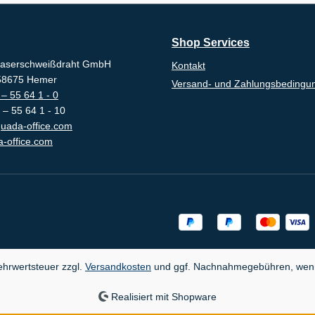
Shop Services
aserschweißdraht GmbH
Kontakt
-58675 Hemer
Versand- und Zahlungsbedingu
– 55 64 1 - 0
 – 55 64 1 - 10
uada-office.com
-office.com
Mehrwertsteuer zzgl.
Versandkosten
und ggf. Nachnahmegebühren, wenn
Realisiert mit Shopware