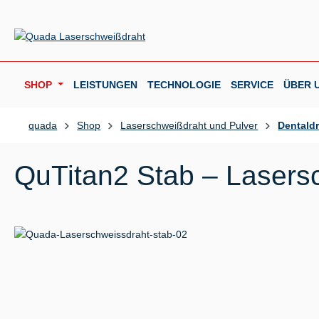
m Hauptinhalt springen
Zur Suche springen
Zur Hauptnavigation springen
SHOP
LEISTUNGEN
TECHNOLOGIE
SERVICE
ÜBER 
quada
Shop
Laserschweißdraht und Pulver
Dentald
QuTitan2 Stab – Lasersc
Bildergalerie überspringen