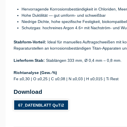
Hervorragende Korrosionsbeständigkeit in Chloriden, Me
Hohe Duktilität — gut umform- und schweißbar
Niedrige Dichte, hohe spezifische Festigkeit, biokompatibel
Schutzgas: hochreines Argon 4.6+ mit Nachström- und Wu
Stabform-Vorteil:
Ideal für manuelles Auftragschweißen mit k
Reparaturstellen an korrosionsbeständigen Titan-Apparaten 
Lieferform Stab:
Stablängen 333 mm, Ø 0,4 mm – 0,8 mm.
Richtanalyse (Gew.-%)
Fe ≤0,30 | O ≤0,25 | C ≤0,08 | N ≤0,03 | H ≤0,015 | Ti Rest
Download
67_DATENBLATT QuTi2