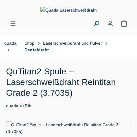
Zum Hauptinhalt springen
Ware
quada
Shop
Laserschweißdraht und Pulver
Dentaldraht
QuTitan2 Spule –
Laserschweißdraht Reintitan
Grade 2 (3.7035)
quada V+F®
Bildergalerie überspringen