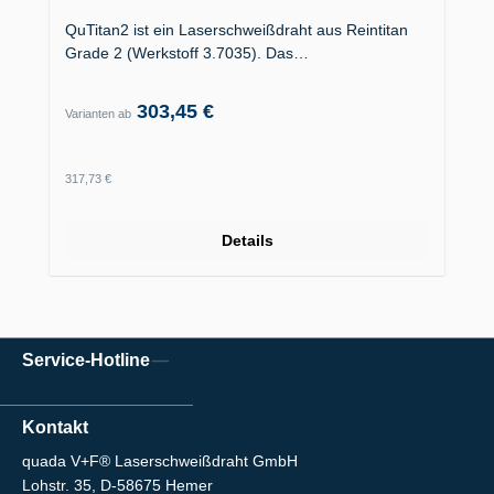
QuTitan2 ist ein Laserschweißdraht aus Reintitan
Grade 2 (Werkstoff 3.7035). Das…
303,45 €
Varianten ab
Regulärer Preis:
317,73 €
Details
Service-Hotline
Kontakt
quada V+F® Laserschweißdraht GmbH
Lohstr. 35, D-58675 Hemer