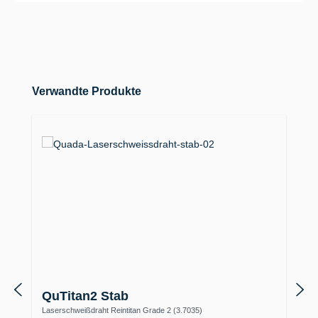
Produktgalerie überspringen
Verwandte Produkte
QuTitan2 Stab
Laserschweißdraht Reintitan Grade 2 (3.7035)