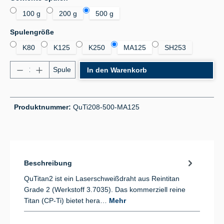
100 g
200 g
500 g
auswählen
Spulengröße
K80
K125
K250
MA125
SH253
Produkt Anzahl: Gib den gewünschten Wert ein od
Spule
In den Warenkorb
Produktnummer:
QuTi208-500-MA125
Beschreibung
QuTitan2 ist ein Laserschweißdraht aus Reintitan
Grade 2 (Werkstoff 3.7035). Das kommerziell reine
Titan (CP-Ti) bietet hera…
Mehr