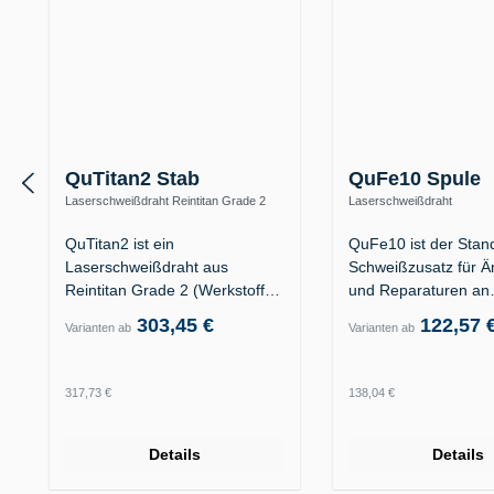
QuTitan2 Stab
QuFe10 Spule
Laserschweißdraht Reintitan Grade 2
Laserschweißdraht
(3.7035)
Kunststoffformenstahl 1.231
1.2738
QuTitan2 ist ein
QuFe10 ist der Stan
Laserschweißdraht aus
Schweißzusatz für 
Reintitan Grade 2 (Werkstoff
und Reparaturen an
3.7035). Das…
Formkavitäten aus…
303,45 €
122,57 
Varianten ab
Varianten ab
Regulärer Preis:
Regulärer Preis:
317,73 €
138,04 €
Details
Details