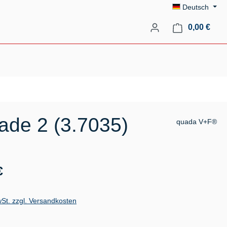
Deutsch
Ware
0,00 €
ade 2 (3.7035)
quada V+F®
s:
€
wSt. zzgl. Versandkosten
auswählen