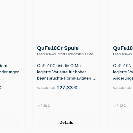
QuFe10Cr Spule
QuFe10
Laserschweißdraht Formenstahl CrMo –
Laserschweiß
1 / 1.2312 /
warmfest bis 570 °C
S690QL / hoc
dard-
QuFe10Cr ist die CrMo-
QuFe10NiM
Änderungen
legierte Variante für höher
legierte Va
beanspruchte Formkavitäten
Änderunge
der…
an Formka
€
127,33 €
Varianten ab
Varianten ab
Regulärer Preis:
Regulärer
142,80 €
140,42 €
Details