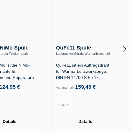
NiMo Spule
QuFe11 Spule
draht Feinkornstahl
Laserschweißdraht Warmarbeitsstahl
hfest (ER100S-G)
1.2367 / 1.2343 – 38–42 HRC (S Fe 13)
o ist die NiMo-
QuFe11 ist ein Auftragsdraht
riante für
für Warmarbeitswerkzeuge:
n und Reparaturen
DIN EN 14700 S Fe 13,…
vitäten…
124,95 €
159,46 €
Varianten ab
 Preis:
Regulärer Preis:
182,07 €
Details
Details