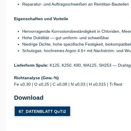
Reparatur- und Auftragsschweißen an Reintitan-Bauteilen
Eigenschaften und Vorteile
Hervorragende Korrosionsbeständigkeit in Chloriden, Me
Hohe Duktilität — gut umform- und schweißbar
Niedrige Dichte, hohe spezifische Festigkeit, biokompatibel
Schutzgas: hochreines Argon 4.6+ mit Nachström- und Wu
Lieferform Spule:
K125, K250, K80, MA125, SH253 — Drahtge
Richtanalyse (Gew.-%)
Fe ≤0,30 | O ≤0,25 | C ≤0,08 | N ≤0,03 | H ≤0,015 | Ti Rest
Download
67_DATENBLATT QuTi2