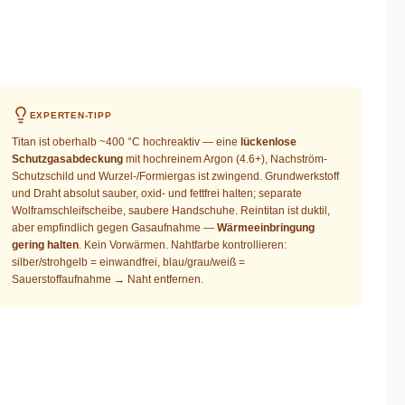
EXPERTEN-TIPP
Titan ist oberhalb ~400 °C hochreaktiv — eine
lückenlose
Schutzgasabdeckung
mit hochreinem Argon (4.6+), Nachström-
Schutzschild und Wurzel-/Formiergas ist zwingend. Grundwerkstoff
und Draht absolut sauber, oxid- und fettfrei halten; separate
Wolframschleifscheibe, saubere Handschuhe. Reintitan ist duktil,
aber empfindlich gegen Gasaufnahme —
Wärmeeinbringung
gering halten
. Kein Vorwärmen. Nahtfarbe kontrollieren:
silber/strohgelb = einwandfrei, blau/grau/weiß =
Sauerstoffaufnahme → Naht entfernen.