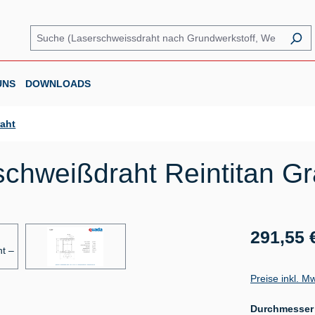
UNS
DOWNLOADS
raht
chweißdraht Reintitan Gr
Regulärer Prei
291,55 
Preise inkl. M
Durchmesser