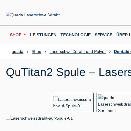
m Hauptinhalt springen
Zur Suche springen
Zur Hauptnavigation springen
SHOP
LEISTUNGEN
TECHNOLOGIE
SERVICE
ÜBER 
quada
Shop
Laserschweißdraht und Pulver
Dentald
QuTitan2 Spule – Lasers
Bildergalerie überspringen