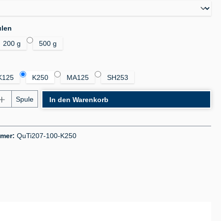
auswählen
ulen
200 g
500 g
auswählen
K125
K250
MA125
SH253
nzahl: Gib den gewünschten Wert ein oder benu
Spule
In den Warenkorb
mmer:
QuTi207-100-K250