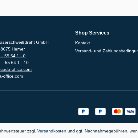
Shop Services
aserschweißdraht GmbH
Kontakt
-58675 Hemer
Versand- und Zahlungsbedingu
– 55 64 1 - 0
 – 55 64 1 - 10
uada-office.com
-office.com
Mehrwertsteuer zzgl.
Versandkosten
und ggf. Nachnahmegebühren, wenn