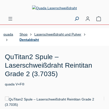
Zum Hauptinhalt springen
Ware
quada
Shop
Laserschweißdraht und Pulver
Dentaldraht
QuTitan2 Spule –
Laserschweißdraht Reintitan
Grade 2 (3.7035)
quada V+F®
Bildergalerie überspringen