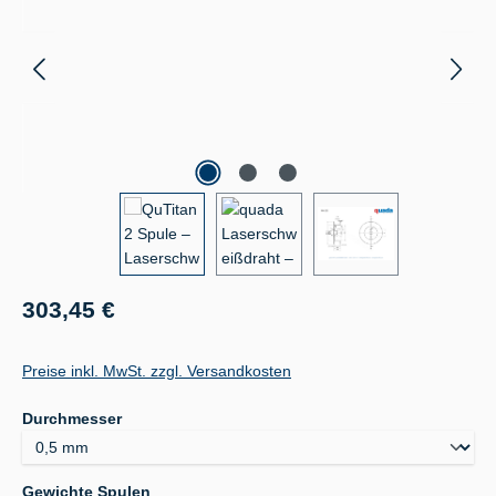
Regulärer Preis:
303,45 €
Preise inkl. MwSt. zzgl. Versandkosten
auswählen
Durchmesser
auswählen
Gewichte Spulen