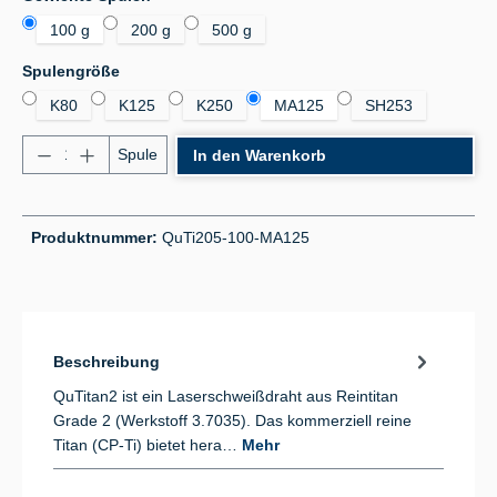
100 g
200 g
500 g
auswählen
Spulengröße
K80
K125
K250
MA125
SH253
Produkt Anzahl: Gib den gewünschten Wert ein od
Spule
In den Warenkorb
Produktnummer:
QuTi205-100-MA125
Beschreibung
QuTitan2 ist ein Laserschweißdraht aus Reintitan
Grade 2 (Werkstoff 3.7035). Das kommerziell reine
Titan (CP-Ti) bietet hera…
Mehr