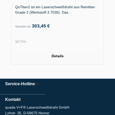
QuTitan2 ist ein Laserschweißdraht aus Reintitan
Grade 2 (Werkstoff 3.7035). Das…
303,45 €
Varianten ab
Regulärer Preis:
317,73 €
Details
Service-Hotline
Kontakt
quada V+F® Laserschweißdraht GmbH
Lohstr. 35, D-58675 Hemer