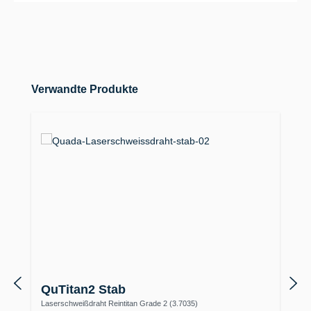
Produktgalerie überspringen
Verwandte Produkte
QuTitan2 Stab
Laserschweißdraht Reintitan Grade 2 (3.7035)