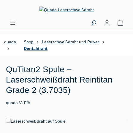
Zum Hauptinhalt springen
Ware
quada
Shop
Laserschweißdraht und Pulver
Dentaldraht
QuTitan2 Spule –
Laserschweißdraht Reintitan
Grade 2 (3.7035)
quada V+F®
Bildergalerie überspringen