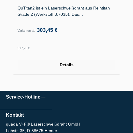
QuTitan2 ist ein Laserschweißdraht aus Reintitan
Grade 2 (Werkstoff 3.7035). Das…
303,45 €
Varianten ab
Regulärer Preis:
317,73 €
Details
Service-Hotline
Kontakt
quada V+F® Laserschweißdraht GmbH
Lohstr. 35, D-58675 Hemer