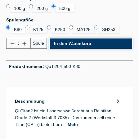
100 g
200 g
500 g
auswählen
Spulengröße
K80
K125
K250
MA125
SH253
Produkt Anzahl: Gib den gewünschten Wert ein od
Spule
In den Warenkorb
Produktnummer:
QuTi204-500-K80
Beschreibung
QuTitan2 ist ein Laserschweißdraht aus Reintitan
Grade 2 (Werkstoff 3.7035). Das kommerziell reine
Titan (CP-Ti) bietet hera…
Mehr