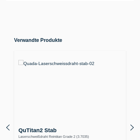
Produktgalerie überspringen
Verwandte Produkte
QuTitan2 Stab
Laserschweißdraht Reintitan Grade 2 (3.7035)