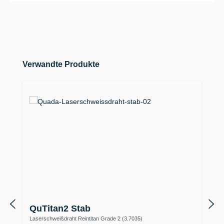
Produktgalerie überspringen
Verwandte Produkte
QuTitan2 Stab
Laserschweißdraht Reintitan Grade 2 (3.7035)