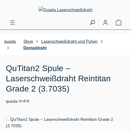
Zum Hauptinhalt springen
Ware
quada
Shop
Laserschweißdraht und Pulver
Dentaldraht
QuTitan2 Spule –
Laserschweißdraht Reintitan
Grade 2 (3.7035)
quada V+F®
Bildergalerie überspringen