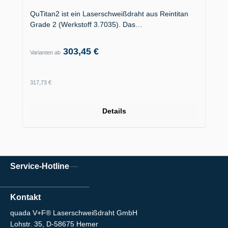
QuTitan2 ist ein Laserschweißdraht aus Reintitan
Grade 2 (Werkstoff 3.7035). Das…
303,45 €
Varianten ab
Regulärer Preis:
317,73 €
Details
Service-Hotline
Kontakt
quada V+F® Laserschweißdraht GmbH
Lohstr. 35, D-58675 Hemer