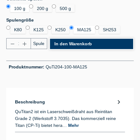
100 g
200 g
500 g
auswählen
Spulengröße
K80
K125
K250
MA125
SH253
Produkt Anzahl: Gib den gewünschten Wert ein od
Spule
In den Warenkorb
Produktnummer:
QuTi204-100-MA125
Beschreibung
QuTitan2 ist ein Laserschweißdraht aus Reintitan
Grade 2 (Werkstoff 3.7035). Das kommerziell reine
Titan (CP-Ti) bietet hera…
Mehr