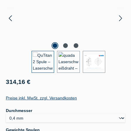
Regulärer Preis:
314,16 €
Preise inkl. MwSt. zzgl. Versandkosten
auswählen
Durchmesser
auswählen
Gewichte Spulen