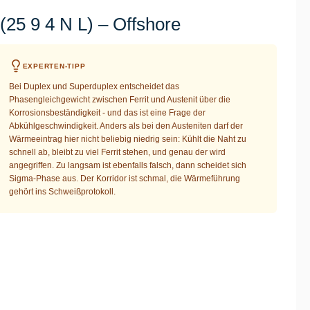
25 9 4 N L) – Offshore
EXPERTEN-TIPP
Bei Duplex und Superduplex entscheidet das
Phasengleichgewicht zwischen Ferrit und Austenit über die
Korrosionsbeständigkeit - und das ist eine Frage der
Abkühlgeschwindigkeit. Anders als bei den Austeniten darf der
Wärmeeintrag hier nicht beliebig niedrig sein: Kühlt die Naht zu
schnell ab, bleibt zu viel Ferrit stehen, und genau der wird
angegriffen. Zu langsam ist ebenfalls falsch, dann scheidet sich
Sigma-Phase aus. Der Korridor ist schmal, die Wärmeführung
gehört ins Schweißprotokoll.