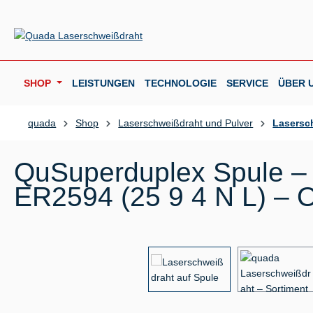
m Hauptinhalt springen
Zur Suche springen
Zur Hauptnavigation springen
SHOP
LEISTUNGEN
TECHNOLOGIE
SERVICE
ÜBER 
quada
Shop
Laserschweißdraht und Pulver
Lasersc
QuSuperduplex Spule – 
ER2594 (25 9 4 N L) – O
Bildergalerie überspringen