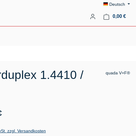
Deutsch
Ware
0,00 €
duplex 1.4410 /
quada V+F®
s:
€
wSt. zzgl. Versandkosten