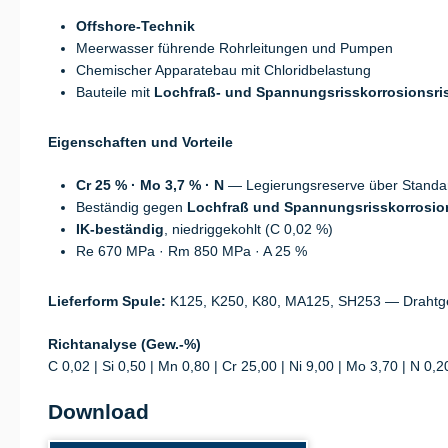
Offshore-Technik
Meerwasser führende Rohrleitungen und Pumpen
Chemischer Apparatebau mit Chloridbelastung
Bauteile mit
Lochfraß- und Spannungsrisskorrosionsri
Eigenschaften und Vorteile
Cr 25 % · Mo 3,7 % · N
— Legierungsreserve über Standa
Beständig gegen
Lochfraß und Spannungsrisskorrosio
IK-beständig
, niedriggekohlt (C 0,02 %)
Re 670 MPa · Rm 850 MPa · A 25 %
Lieferform Spule:
K125, K250, K80, MA125, SH253 — Drahtge
Richtanalyse (Gew.-%)
C 0,02 | Si 0,50 | Mn 0,80 | Cr 25,00 | Ni 9,00 | Mo 3,70 | N 0,2
Download