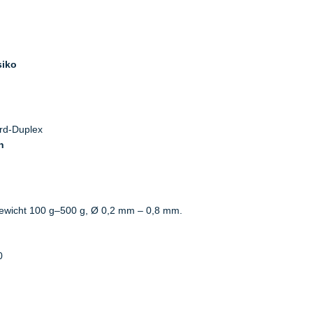
siko
rd-Duplex
n
wicht 100 g–500 g, Ø 0,2 mm – 0,8 mm.
0