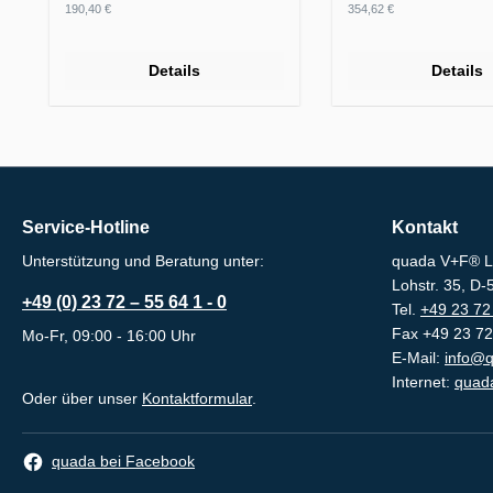
Regulärer Preis:
Regulärer Preis:
190,40 €
354,62 €
Details
Details
Service-Hotline
Kontakt
Unterstützung und Beratung unter:
quada V+F® L
Lohstr. 35, D
+49 (0) 23 72 – 55 64 1 - 0
Tel.
+49 23 72 
Fax +49 23 72
Mo-Fr, 09:00 - 16:00 Uhr
E-Mail:
info@q
Internet:
quada
Oder über unser
Kontaktformular
.
quada bei Facebook