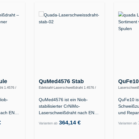
ule
QuMed4576 Stab
QuFe10
ht 1.4576 /
Edelstahl-Laserschweißdraht 1.4576 /
Laserschweiß
ER318Si (19 12 3 Nb Si)
Kunststofffor
1.2738
iob-
QuMed4576 ist ein Niob-
QuFe10 is
-
stabilisierter CrNiMo-
Schweißzu
nach EN
Laserschweißdraht nach EN
und Repar
9…
ISO 14343-A G/W 19…
Formkavit
€
364,14 €
Varianten ab
Varianten ab