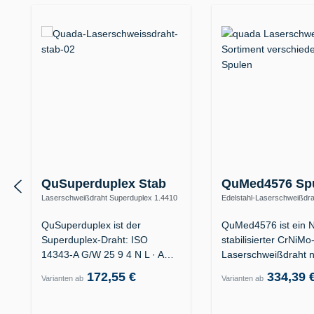
QuSuperduplex Stab
QuMed4576 Sp
Laserschweißdraht Superduplex 1.4410
Edelstahl-Laserschweißdra
/ ER2594 (25 9 4 N L) – Offshore
ER318Si (19 12 3 Nb Si)
QuSuperduplex ist der
QuMed4576 ist ein N
Superduplex-Draht: ISO
stabilisierter CrNiMo
14343-A G/W 25 9 4 N L · AWS
Laserschweißdraht 
ER2594 · für…
ISO 14343-A G/W 1
172,55 €
334,39 
Varianten ab
Varianten ab