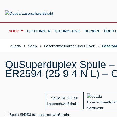
m Hauptinhalt springen
Zur Suche springen
Zur Hauptnavigation springen
SHOP
LEISTUNGEN
TECHNOLOGIE
SERVICE
ÜBER 
quada
Shop
Laserschweißdraht und Pulver
Lasersc
QuSuperduplex Spule – 
ER2594 (25 9 4 N L) – O
Bildergalerie überspringen