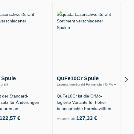
 Spule
QuFe10Cr Spule
draht
Laserschweißdraht Formenstahl CrMo –
menstahl 1.2311 / 1.2312 /
warmfest bis 570 °C
t der Standard-
QuFe10Cr ist die CrMo-
satz für Änderungen
legierte Variante für höher
aturen an
beanspruchte Formkavitäten
äten aus…
der…
122,57 €
127,33 €
Varianten ab