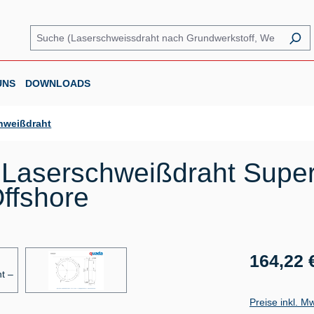
UNS
DOWNLOADS
hweißdraht
Laserschweißdraht Super
ffshore
Regulärer Prei
164,22 
Preise inkl. M