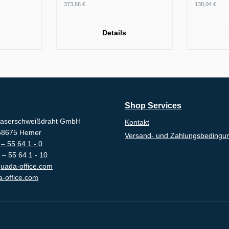
Regulärer Preis:
Regulärer
373,66 €
138,04 €
Details
Shop Services
aserschweißdraht GmbH
Kontakt
-58675 Hemer
Versand- und Zahlungsbedingu
– 55 64 1 - 0
 – 55 64 1 - 10
uada-office.com
-office.com