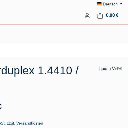
Deutsch
Ware
0,00 €
duplex 1.4410 /
quada V+F®
s:
€
wSt. zzgl. Versandkosten