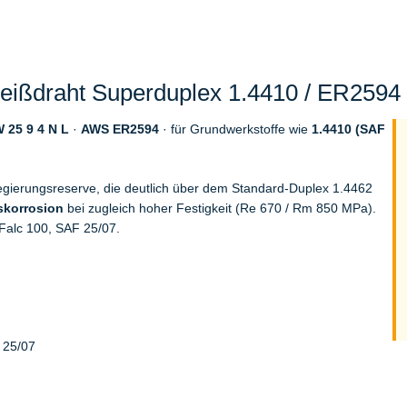
ißdraht Superduplex 1.4410 / ER2594 (
 25 9 4 N L
·
AWS ER2594
· für Grundwerkstoffe wie
1.4410 (SAF
gierungsreserve, die deutlich über dem Standard-Duplex 1.4462
skorrosion
bei zugleich hoher Festigkeit (Re 670 / Rm 850 MPa).
alc 100, SAF 25/07.
 25/07