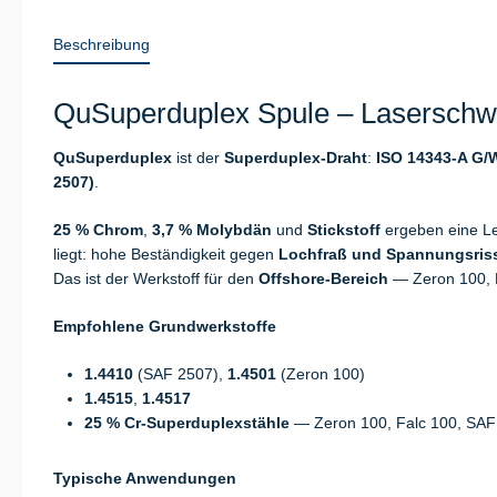
Beschreibung
QuSuperduplex Spule – Laserschwe
QuSuperduplex
ist der
Superduplex-Draht
:
ISO 14343-A G/W
2507)
.
25 % Chrom
,
3,7 % Molybdän
und
Stickstoff
ergeben eine Le
liegt: hohe Beständigkeit gegen
Lochfraß und Spannungsris
Das ist der Werkstoff für den
Offshore-Bereich
— Zeron 100, F
Empfohlene Grundwerkstoffe
1.4410
(SAF 2507),
1.4501
(Zeron 100)
1.4515
,
1.4517
25 % Cr-Superduplexstähle
— Zeron 100, Falc 100, SAF
Typische Anwendungen