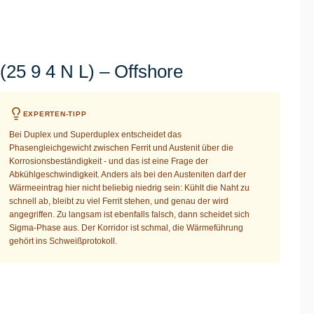
25 9 4 N L) – Offshore
EXPERTEN-TIPP
Bei Duplex und Superduplex entscheidet das
Phasengleichgewicht zwischen Ferrit und Austenit über die
Korrosionsbeständigkeit - und das ist eine Frage der
Abkühlgeschwindigkeit. Anders als bei den Austeniten darf der
Wärmeeintrag hier nicht beliebig niedrig sein: Kühlt die Naht zu
schnell ab, bleibt zu viel Ferrit stehen, und genau der wird
angegriffen. Zu langsam ist ebenfalls falsch, dann scheidet sich
Sigma-Phase aus. Der Korridor ist schmal, die Wärmeführung
gehört ins Schweißprotokoll.