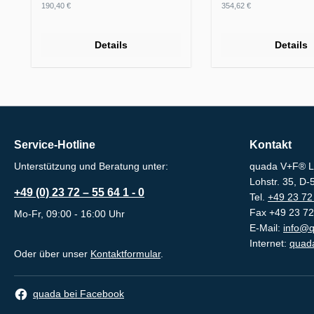
Regulärer Preis:
Regulärer Preis:
190,40 €
354,62 €
Details
Details
Service-Hotline
Kontakt
Unterstützung und Beratung unter:
quada V+F® L
Lohstr. 35, D
+49 (0) 23 72 – 55 64 1 - 0
Tel.
+49 23 72 
Fax +49 23 72
Mo-Fr, 09:00 - 16:00 Uhr
E-Mail:
info@q
Internet:
quada
Oder über unser
Kontaktformular
.
quada bei Facebook