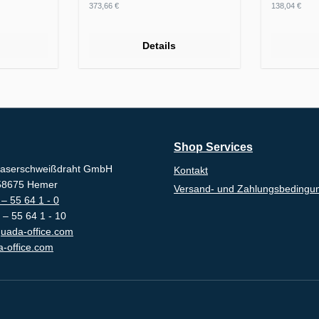
Regulärer Preis:
Regulärer
373,66 €
138,04 €
Details
Shop Services
aserschweißdraht GmbH
Kontakt
-58675 Hemer
Versand- und Zahlungsbedingu
– 55 64 1 - 0
 – 55 64 1 - 10
uada-office.com
-office.com