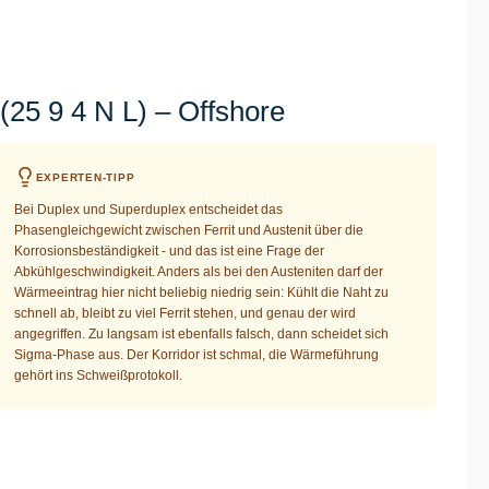
25 9 4 N L) – Offshore
EXPERTEN-TIPP
Bei Duplex und Superduplex entscheidet das
Phasengleichgewicht zwischen Ferrit und Austenit über die
Korrosionsbeständigkeit - und das ist eine Frage der
Abkühlgeschwindigkeit. Anders als bei den Austeniten darf der
Wärmeeintrag hier nicht beliebig niedrig sein: Kühlt die Naht zu
schnell ab, bleibt zu viel Ferrit stehen, und genau der wird
angegriffen. Zu langsam ist ebenfalls falsch, dann scheidet sich
Sigma-Phase aus. Der Korridor ist schmal, die Wärmeführung
gehört ins Schweißprotokoll.