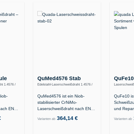
ule
QuMed4576 Stab
QuFe10
ht 1.4576 /
Edelstahl-Laserschweißdraht 1.4576 /
Laserschweiß
ER318Si (19 12 3 Nb Si)
Kunststofffor
1.2738
iob-
QuMed4576 ist ein Niob-
QuFe10 is
-
stabilisierter CrNiMo-
Schweißzu
nach EN
Laserschweißdraht nach EN
und Repar
9…
ISO 14343-A G/W 19…
Formkavit
€
364,14 €
Varianten ab
Varianten ab