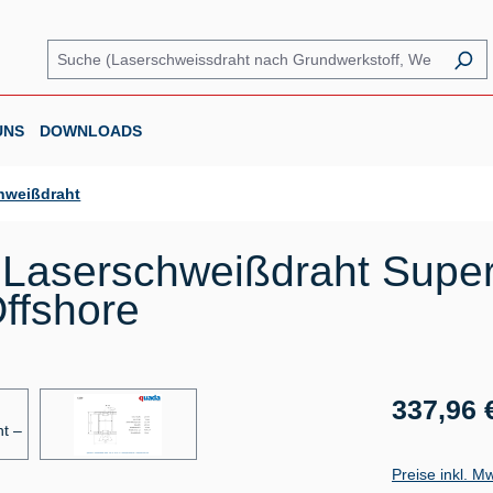
UNS
DOWNLOADS
hweißdraht
Laserschweißdraht Super
ffshore
Regulärer Prei
337,96 
Preise inkl. M