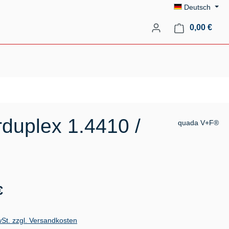
Deutsch
Ware
0,00 €
duplex 1.4410 /
quada V+F®
s:
€
wSt. zzgl. Versandkosten