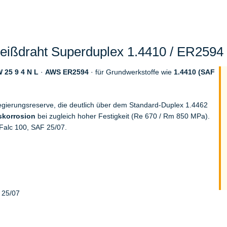
ißdraht Superduplex 1.4410 / ER2594 (
 25 9 4 N L
·
AWS ER2594
· für Grundwerkstoffe wie
1.4410 (SAF
gierungsreserve, die deutlich über dem Standard-Duplex 1.4462
skorrosion
bei zugleich hoher Festigkeit (Re 670 / Rm 850 MPa).
alc 100, SAF 25/07.
 25/07