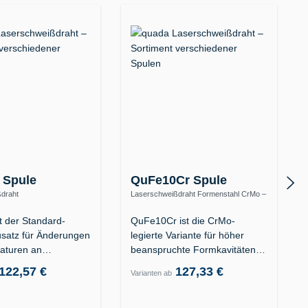
 Spule
QuFe10Cr Spule
draht
Laserschweißdraht Formenstahl CrMo –
menstahl 1.2311 / 1.2312 /
warmfest bis 570 °C
t der Standard-
QuFe10Cr ist die CrMo-
satz für Änderungen
legierte Variante für höher
aturen an
beanspruchte Formkavitäten
äten aus…
der…
122,57 €
127,33 €
Varianten ab