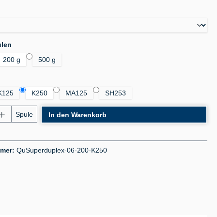
auswählen
auswählen
ulen
200 g
500 g
auswählen
K125
K250
MA125
SH253
nzahl: Gib den gewünschten Wert ein oder benu
Spule
In den Warenkorb
mmer:
QuSuperduplex-06-200-K250