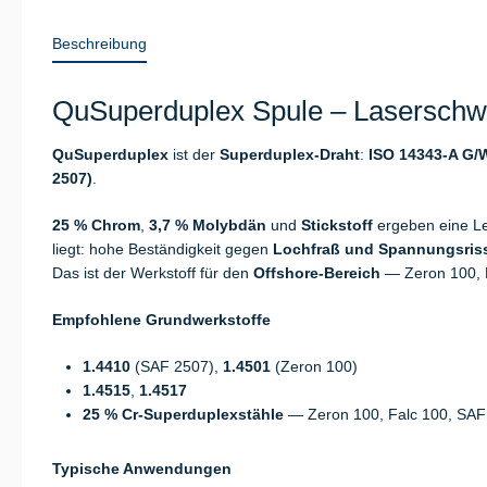
Beschreibung
QuSuperduplex Spule – Laserschwe
QuSuperduplex
ist der
Superduplex-Draht
:
ISO 14343-A G/W
2507)
.
25 % Chrom
,
3,7 % Molybdän
und
Stickstoff
ergeben eine Le
liegt: hohe Beständigkeit gegen
Lochfraß und Spannungsris
Das ist der Werkstoff für den
Offshore-Bereich
— Zeron 100, F
Empfohlene Grundwerkstoffe
1.4410
(SAF 2507),
1.4501
(Zeron 100)
1.4515
,
1.4517
25 % Cr-Superduplexstähle
— Zeron 100, Falc 100, SAF
Typische Anwendungen