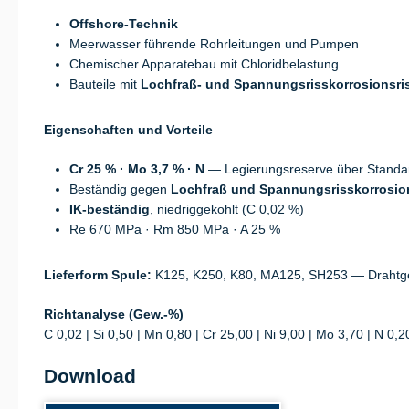
Offshore-Technik
Meerwasser führende Rohrleitungen und Pumpen
Chemischer Apparatebau mit Chloridbelastung
Bauteile mit
Lochfraß- und Spannungsrisskorrosionsri
Eigenschaften und Vorteile
Cr 25 % · Mo 3,7 % · N
— Legierungsreserve über Standa
Beständig gegen
Lochfraß und Spannungsrisskorrosio
IK-beständig
, niedriggekohlt (C 0,02 %)
Re 670 MPa · Rm 850 MPa · A 25 %
Lieferform Spule:
K125, K250, K80, MA125, SH253 — Drahtge
Richtanalyse (Gew.-%)
C 0,02 | Si 0,50 | Mn 0,80 | Cr 25,00 | Ni 9,00 | Mo 3,70 | N 0,2
Download