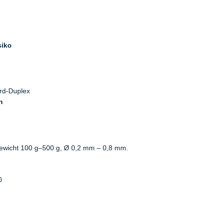
siko
rd-Duplex
n
wicht 100 g–500 g, Ø 0,2 mm – 0,8 mm.
0