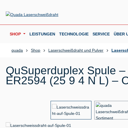
m Hauptinhalt springen
Zur Suche springen
Zur Hauptnavigation springen
SHOP
LEISTUNGEN
TECHNOLOGIE
SERVICE
ÜBER 
quada
Shop
Laserschweißdraht und Pulver
Lasersc
QuSuperduplex Spule – 
ER2594 (25 9 4 N L) – O
Bildergalerie überspringen