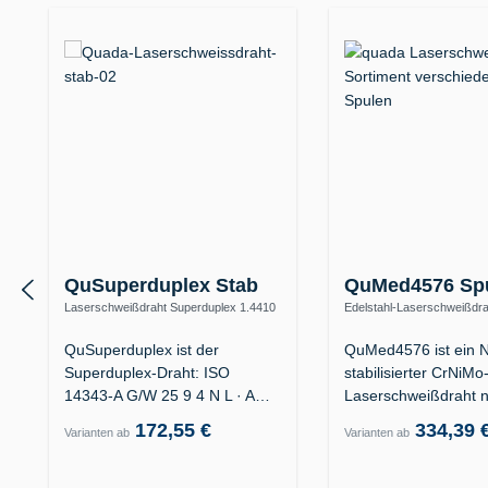
QuSuperduplex Stab
QuMed4576 Sp
Laserschweißdraht Superduplex 1.4410
Edelstahl-Laserschweißdra
/ ER2594 (25 9 4 N L) – Offshore
ER318Si (19 12 3 Nb Si)
QuSuperduplex ist der
QuMed4576 ist ein N
Superduplex-Draht: ISO
stabilisierter CrNiMo
14343-A G/W 25 9 4 N L · AWS
Laserschweißdraht 
ER2594 · für…
ISO 14343-A G/W 1
172,55 €
334,39 
Varianten ab
Varianten ab