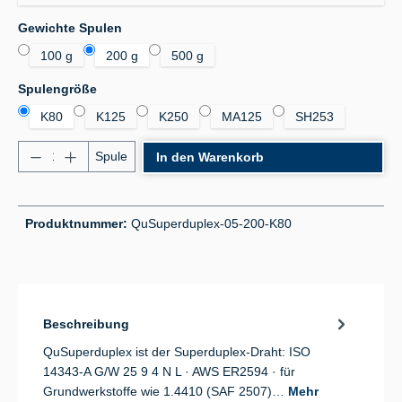
auswählen
Gewichte Spulen
100 g
200 g
500 g
auswählen
Spulengröße
K80
K125
K250
MA125
SH253
Produkt Anzahl: Gib den gewünschten Wert ein od
Spule
In den Warenkorb
Produktnummer:
QuSuperduplex-05-200-K80
Beschreibung
QuSuperduplex ist der Superduplex-Draht: ISO
14343-A G/W 25 9 4 N L · AWS ER2594 · für
Grundwerkstoffe wie 1.4410 (SAF 2507)…
Mehr