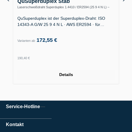
QuSuperduplex Stab
Laserschweißdraht Superduplex 1.4410 / ER2594 (25 9 4 N L) –
Offshore
QuSuperduplex ist der Superduplex-Draht: ISO
14343-A G/W 25 9 4 N L · AWS ER2594 · für…
172,55 €
Varianten ab
Regulärer Preis:
190,40 €
Details
Service-Hotline
Kontakt