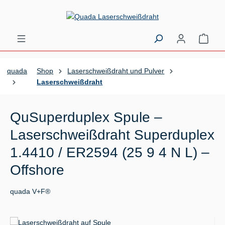
Zum Hauptinhalt springen
Ware
quada
Shop
Laserschweißdraht und Pulver
Laserschweißdraht
QuSuperduplex Spule –
Laserschweißdraht Superduplex
1.4410 / ER2594 (25 9 4 N L) –
Offshore
quada V+F®
Bildergalerie überspringen