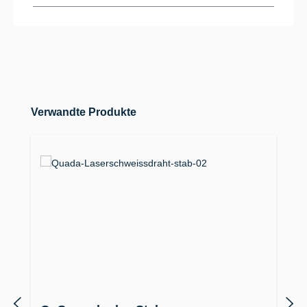
Produktgalerie überspringen
Verwandte Produkte