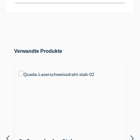
Produktgalerie überspringen
Verwandte Produkte