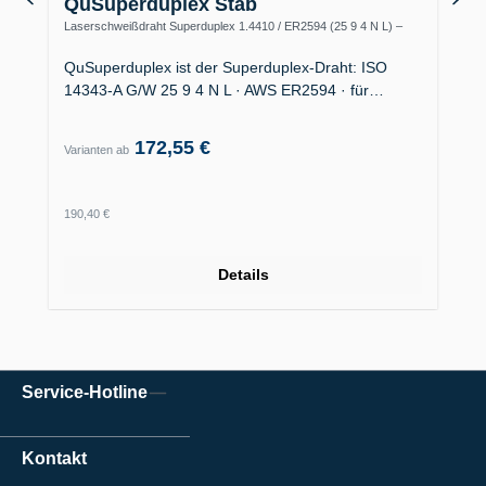
QuSuperduplex Stab
Laserschweißdraht Superduplex 1.4410 / ER2594 (25 9 4 N L) –
Offshore
QuSuperduplex ist der Superduplex-Draht: ISO
14343-A G/W 25 9 4 N L · AWS ER2594 · für…
172,55 €
Varianten ab
Regulärer Preis:
190,40 €
Details
Service-Hotline
Kontakt