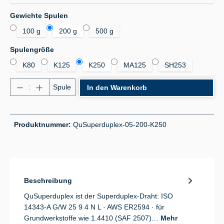
auswählen
Gewichte Spulen
100 g
200 g
500 g
auswählen
Spulengröße
K80
K125
K250
MA125
SH253
Produkt Anzahl: Gib den gewünschten Wert ein od
Spule
In den Warenkorb
Produktnummer:
QuSuperduplex-05-200-K250
Beschreibung
QuSuperduplex ist der Superduplex-Draht: ISO
14343-A G/W 25 9 4 N L · AWS ER2594 · für
Grundwerkstoffe wie 1.4410 (SAF 2507)…
Mehr