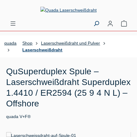
Zum Hauptinhalt springen
Ware
quada
Shop
Laserschweißdraht und Pulver
Laserschweißdraht
QuSuperduplex Spule –
Laserschweißdraht Superduplex
1.4410 / ER2594 (25 9 4 N L) –
Offshore
quada V+F®
Bildergalerie überspringen