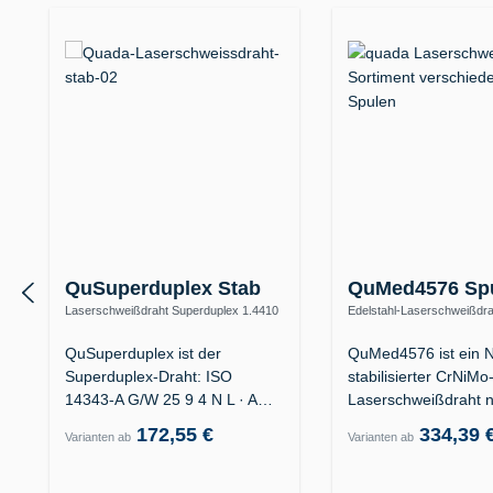
QuSuperduplex Stab
QuMed4576 Sp
Laserschweißdraht Superduplex 1.4410
Edelstahl-Laserschweißdra
/ ER2594 (25 9 4 N L) – Offshore
ER318Si (19 12 3 Nb Si)
QuSuperduplex ist der
QuMed4576 ist ein N
Superduplex-Draht: ISO
stabilisierter CrNiMo
14343-A G/W 25 9 4 N L · AWS
Laserschweißdraht 
ER2594 · für…
ISO 14343-A G/W 1
172,55 €
334,39 
Varianten ab
Varianten ab