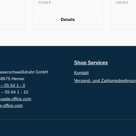
Regulärer Preis:
Regulärer
373,66 €
138,04 €
Details
Shop Services
aserschweißdraht GmbH
Kontakt
-58675 Hemer
Versand- und Zahlungsbedingu
– 55 64 1 - 0
 – 55 64 1 - 10
uada-office.com
-office.com