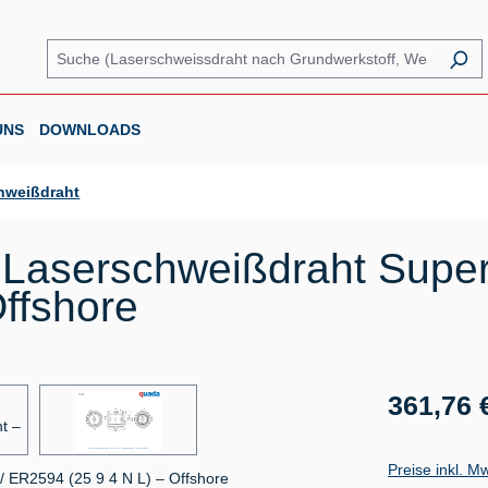
UNS
DOWNLOADS
hweißdraht
Laserschweißdraht Super
ffshore
Regulärer Prei
361,76 
Preise inkl. M