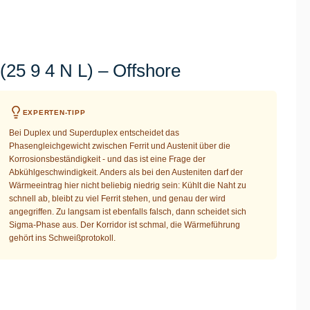
25 9 4 N L) – Offshore
EXPERTEN-TIPP
Bei Duplex und Superduplex entscheidet das
Phasengleichgewicht zwischen Ferrit und Austenit über die
Korrosionsbeständigkeit - und das ist eine Frage der
Abkühlgeschwindigkeit. Anders als bei den Austeniten darf der
Wärmeeintrag hier nicht beliebig niedrig sein: Kühlt die Naht zu
schnell ab, bleibt zu viel Ferrit stehen, und genau der wird
angegriffen. Zu langsam ist ebenfalls falsch, dann scheidet sich
Sigma-Phase aus. Der Korridor ist schmal, die Wärmeführung
gehört ins Schweißprotokoll.