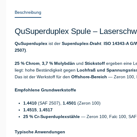
Beschreibung
QuSuperduplex Spule – Laserschwe
QuSuperduplex
ist der
Superduplex-Draht
:
ISO 14343-A G/W
2507)
.
25 % Chrom
,
3,7 % Molybdän
und
Stickstoff
ergeben eine Le
liegt: hohe Beständigkeit gegen
Lochfraß und Spannungsris
Das ist der Werkstoff für den
Offshore-Bereich
— Zeron 100, F
Empfohlene Grundwerkstoffe
1.4410
(SAF 2507),
1.4501
(Zeron 100)
1.4515
,
1.4517
25 % Cr-Superduplexstähle
— Zeron 100, Falc 100, SAF
Typische Anwendungen