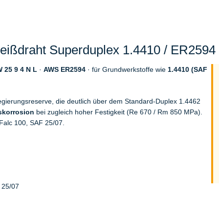
ißdraht Superduplex 1.4410 / ER2594 (
 25 9 4 N L
·
AWS ER2594
· für Grundwerkstoffe wie
1.4410 (SAF
gierungsreserve, die deutlich über dem Standard-Duplex 1.4462
skorrosion
bei zugleich hoher Festigkeit (Re 670 / Rm 850 MPa).
alc 100, SAF 25/07.
 25/07