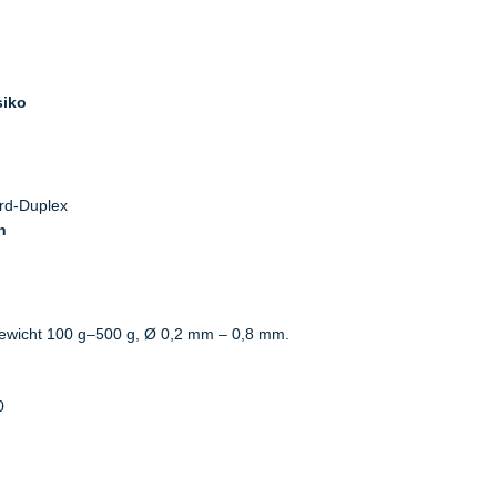
siko
rd-Duplex
n
wicht 100 g–500 g, Ø 0,2 mm – 0,8 mm.
0