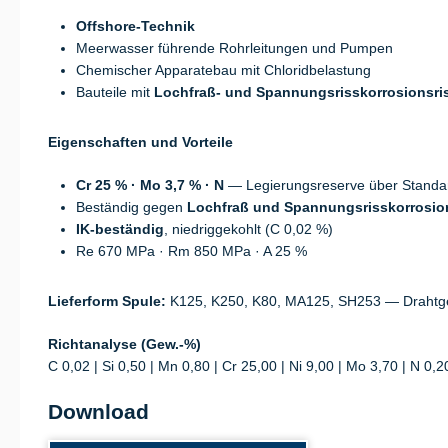
Offshore-Technik
Meerwasser führende Rohrleitungen und Pumpen
Chemischer Apparatebau mit Chloridbelastung
Bauteile mit
Lochfraß- und Spannungsrisskorrosionsri
Eigenschaften und Vorteile
Cr 25 % · Mo 3,7 % · N
— Legierungsreserve über Standa
Beständig gegen
Lochfraß und Spannungsrisskorrosio
IK-beständig
, niedriggekohlt (C 0,02 %)
Re 670 MPa · Rm 850 MPa · A 25 %
Lieferform Spule:
K125, K250, K80, MA125, SH253 — Drahtge
Richtanalyse (Gew.-%)
C 0,02 | Si 0,50 | Mn 0,80 | Cr 25,00 | Ni 9,00 | Mo 3,70 | N 0,2
Download