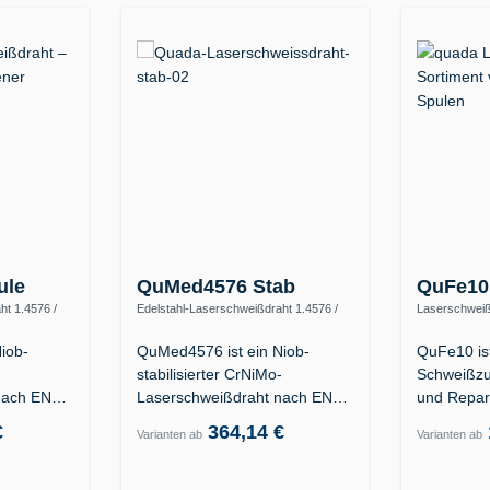
ule
QuMed4576 Stab
QuFe10
ht 1.4576 /
Edelstahl-Laserschweißdraht 1.4576 /
Laserschweiß
ER318Si (19 12 3 Nb Si)
Kunststofffor
1.2738
iob-
QuMed4576 ist ein Niob-
QuFe10 is
-
stabilisierter CrNiMo-
Schweißzu
nach EN
Laserschweißdraht nach EN
und Repar
9…
ISO 14343-A G/W 19…
Formkavit
€
364,14 €
Varianten ab
Varianten ab