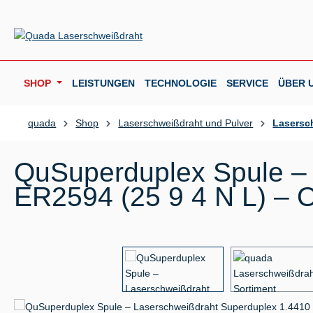
m Hauptinhalt springen
Zur Suche springen
Zur Hauptnavigation springen
SHOP
LEISTUNGEN
TECHNOLOGIE
SERVICE
ÜBER 
quada
Shop
Laserschweißdraht und Pulver
Lasersc
QuSuperduplex Spule – 
ER2594 (25 9 4 N L) – O
Bildergalerie überspringen