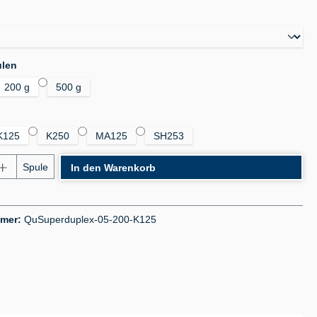
auswählen
auswählen
ulen
200 g
500 g
auswählen
K125
K250
MA125
SH253
nzahl: Gib den gewünschten Wert ein oder benu
Spule
In den Warenkorb
mmer:
QuSuperduplex-05-200-K125