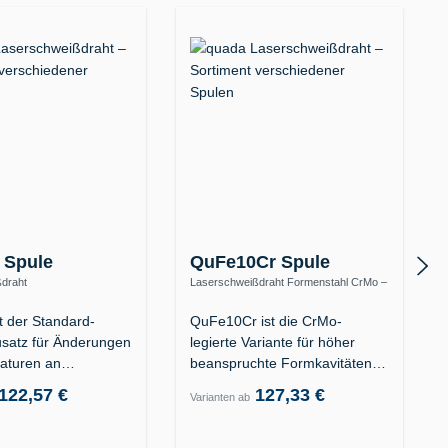
 Spule
QuFe10Cr Spule
draht
Laserschweißdraht Formenstahl CrMo –
menstahl 1.2311 / 1.2312 /
warmfest bis 570 °C
t der Standard-
QuFe10Cr ist die CrMo-
satz für Änderungen
legierte Variante für höher
aturen an
beanspruchte Formkavitäten
äten aus…
der…
122,57 €
127,33 €
Varianten ab