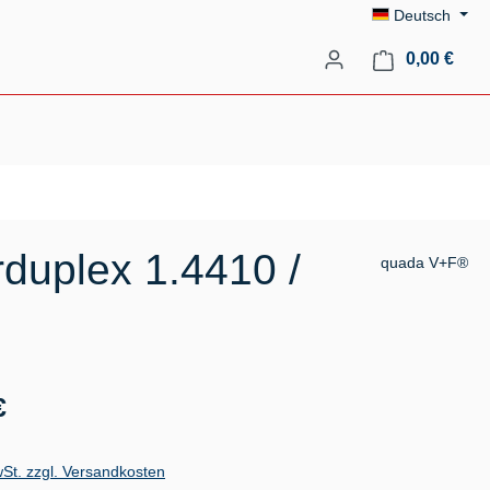
Deutsch
Ware
0,00 €
duplex 1.4410 /
quada V+F®
s:
€
wSt. zzgl. Versandkosten