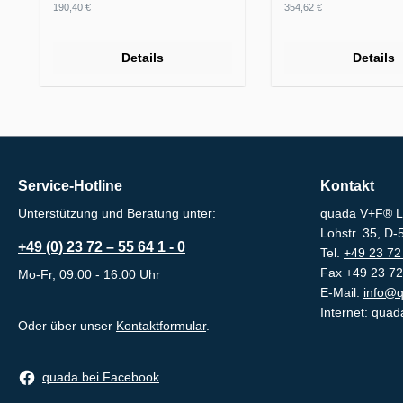
Regulärer Preis:
Regulärer Preis:
190,40 €
354,62 €
Details
Details
Service-Hotline
Kontakt
Unterstützung und Beratung unter:
quada V+F® L
Lohstr. 35, D
+49 (0) 23 72 – 55 64 1 - 0
Tel.
+49 23 72 
Fax +49 23 72
Mo-Fr, 09:00 - 16:00 Uhr
E-Mail:
info@q
Internet:
quada
Oder über unser
Kontaktformular
.
quada bei Facebook