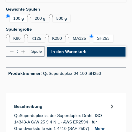
auswählen
Gewichte Spulen
100 g
200 g
500 g
auswählen
Spulengröße
K80
K125
K250
MA125
SH253
Produkt Anzahl: Gib den gewünschten Wert ein od
Spule
In den Warenkorb
Produktnummer:
QuSuperduplex-04-100-SH253
Beschreibung
QuSuperduplex ist der Superduplex-Draht: ISO
14343-A G/W 25 9 4 N L · AWS ER2594 · für
Grundwerkstoffe wie 1.4410 (SAF 2507)…
Mehr