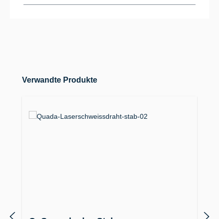
Produktgalerie überspringen
Verwandte Produkte