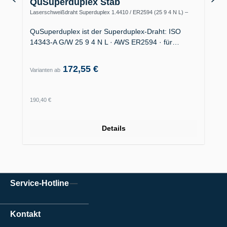
QuSuperduplex Stab
Laserschweißdraht Superduplex 1.4410 / ER2594 (25 9 4 N L) –
Offshore
QuSuperduplex ist der Superduplex-Draht: ISO
14343-A G/W 25 9 4 N L · AWS ER2594 · für…
172,55 €
Varianten ab
Regulärer Preis:
190,40 €
Details
Service-Hotline
Kontakt