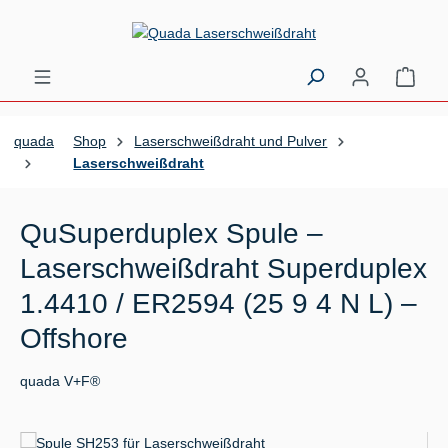
Zum Hauptinhalt springen
Ware
quada
Shop
Laserschweißdraht und Pulver
Laserschweißdraht
QuSuperduplex Spule –
Laserschweißdraht Superduplex
1.4410 / ER2594 (25 9 4 N L) –
Offshore
quada V+F®
Bildergalerie überspringen