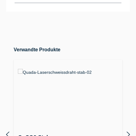
Produktgalerie überspringen
Verwandte Produkte