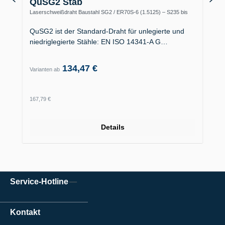
QuSG2 Stab
Laserschweißdraht Baustahl SG2 / ER70S-6 (1.5125) – S235 bis
S355, Kesselbau
QuSG2 ist der Standard-Draht für unlegierte und
niedriglegierte Stähle: EN ISO 14341-A G…
134,47 €
Varianten ab
Regulärer Preis:
167,79 €
Details
Service-Hotline
Kontakt