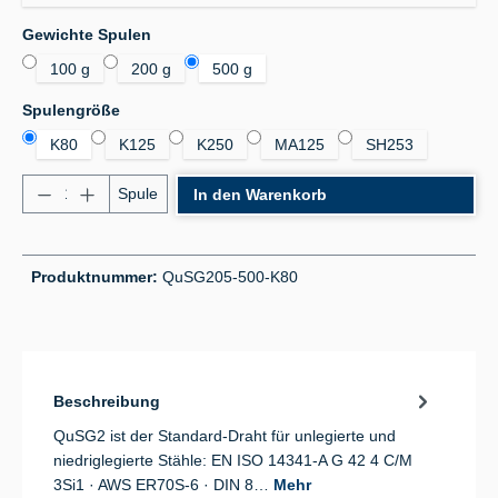
auswählen
Gewichte Spulen
100 g
200 g
500 g
auswählen
Spulengröße
K80
K125
K250
MA125
SH253
Produkt Anzahl: Gib den gewünschten Wert ein od
Spule
In den Warenkorb
Produktnummer:
QuSG205-500-K80
Beschreibung
QuSG2 ist der Standard-Draht für unlegierte und
niedriglegierte Stähle: EN ISO 14341-A G 42 4 C/M
3Si1 · AWS ER70S-6 · DIN 8…
Mehr