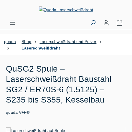
Zum Hauptinhalt springen
Ware
quada
Shop
Laserschweißdraht und Pulver
Laserschweißdraht
QuSG2 Spule –
Laserschweißdraht Baustahl
SG2 / ER70S-6 (1.5125) –
S235 bis S355, Kesselbau
quada V+F®
Bildergalerie überspringen