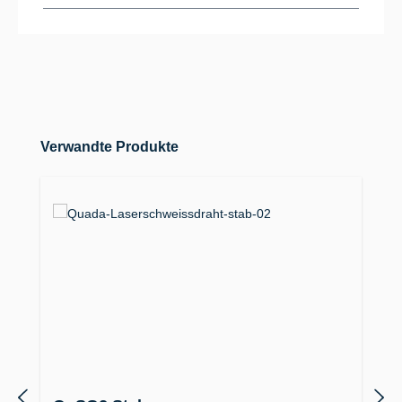
Produktgalerie überspringen
Verwandte Produkte