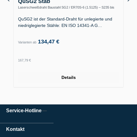
QuSG2 Stab
Laserschweißdraht Baustahl SG2 / ER70S-6 (1.5125) – S235 bis
S355, Kesselbau
QuSG2 ist der Standard-Draht für unlegierte und
niedriglegierte Stähle: EN ISO 14341-A G…
134,47 €
Varianten ab
Regulärer Preis:
167,79 €
Details
Service-Hotline
Kontakt