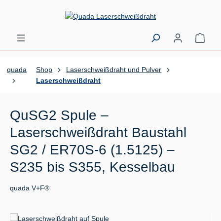
Zum Hauptinhalt springen
Ware
quada
Shop
Laserschweißdraht und Pulver
Laserschweißdraht
QuSG2 Spule –
Laserschweißdraht Baustahl
SG2 / ER70S-6 (1.5125) –
S235 bis S355, Kesselbau
quada V+F®
Bildergalerie überspringen