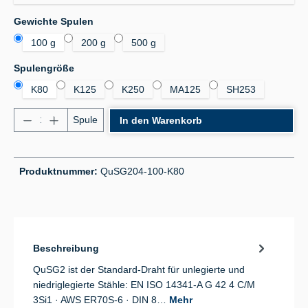
auswählen
Gewichte Spulen
100 g
200 g
500 g
auswählen
Spulengröße
K80
K125
K250
MA125
SH253
Produkt Anzahl: Gib den gewünschten Wert ein od
Spule
In den Warenkorb
Produktnummer:
QuSG204-100-K80
Beschreibung
QuSG2 ist der Standard-Draht für unlegierte und
niedriglegierte Stähle: EN ISO 14341-A G 42 4 C/M
3Si1 · AWS ER70S-6 · DIN 8…
Mehr