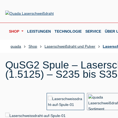
m Hauptinhalt springen
Zur Suche springen
Zur Hauptnavigation springen
SHOP
LEISTUNGEN
TECHNOLOGIE
SERVICE
ÜBER 
quada
Shop
Laserschweißdraht und Pulver
Lasersc
QuSG2 Spule – Lasersc
(1.5125) – S235 bis S3
Bildergalerie überspringen