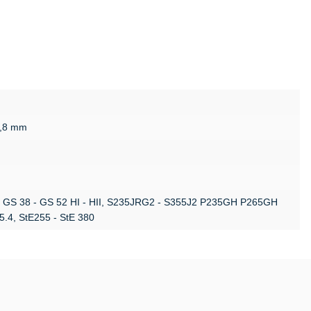
0,8 mm
, GS 38 - GS 52 HI - HII, S235JRG2 - S355J2 P235GH P265GH
55.4, StE255 - StE 380