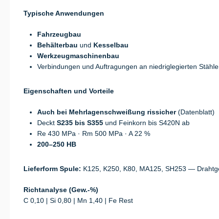
Typische Anwendungen
Fahrzeugbau
Behälterbau
und
Kesselbau
Werkzeugmaschinenbau
Verbindungen und Auftragungen an niedriglegierten Stähl
Eigenschaften und Vorteile
Auch bei Mehrlagenschweißung rissicher
(Datenblatt)
Deckt
S235 bis S355
und Feinkorn bis S420N ab
Re 430 MPa · Rm 500 MPa · A 22 %
200–250 HB
Lieferform Spule:
K125, K250, K80, MA125, SH253 — Drahtge
Richtanalyse (Gew.-%)
C 0,10 | Si 0,80 | Mn 1,40 | Fe Rest