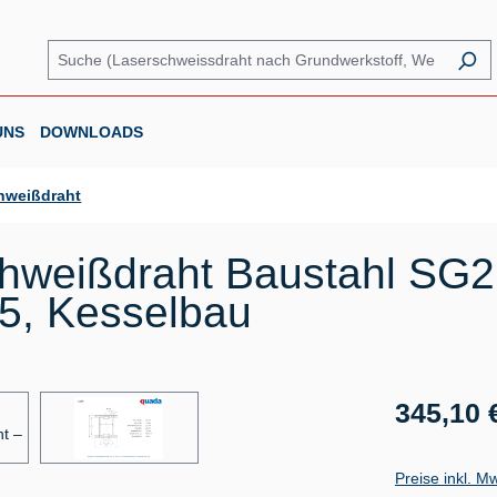
UNS
DOWNLOADS
hweißdraht
hweißdraht Baustahl SG2
55, Kesselbau
Regulärer Prei
345,10 
Preise inkl. M