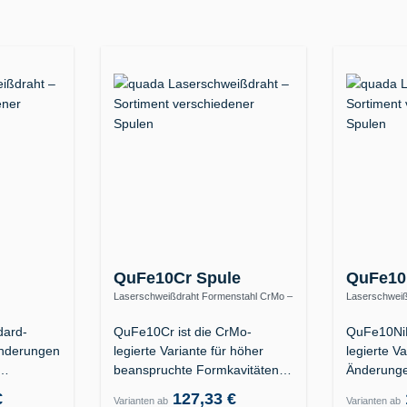
QuFe10Cr Spule
QuFe10
Laserschweißdraht Formenstahl CrMo –
Laserschweiß
1 / 1.2312 /
warmfest bis 570 °C
S690QL / hoc
dard-
QuFe10Cr ist die CrMo-
QuFe10NiM
Änderungen
legierte Variante für höher
legierte Va
beanspruchte Formkavitäten
Änderunge
der…
an Formka
€
127,33 €
Varianten ab
Varianten ab