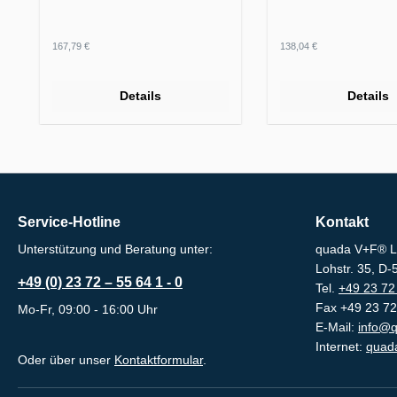
Regulärer Preis:
Regulärer Preis:
167,79 €
138,04 €
Details
Details
Service-Hotline
Kontakt
Unterstützung und Beratung unter:
quada V+F® L
Lohstr. 35, D
+49 (0) 23 72 – 55 64 1 - 0
Tel.
+49 23 72 
Fax +49 23 72
Mo-Fr, 09:00 - 16:00 Uhr
E-Mail:
info@q
Internet:
quada
Oder über unser
Kontaktformular
.