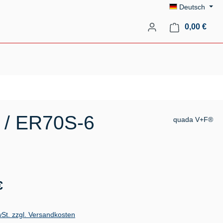
Deutsch
Ware
0,00 €
 / ER70S-6
quada V+F®
s:
€
wSt. zzgl. Versandkosten