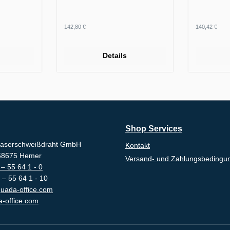
Regulärer Preis:
Regulärer
142,80 €
140,42 €
Details
Shop Services
aserschweißdraht GmbH
Kontakt
-58675 Hemer
Versand- und Zahlungsbedingu
– 55 64 1 - 0
 – 55 64 1 - 10
uada-office.com
-office.com