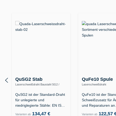
Produktgalerie überspringen
QuSG2 Stab
QuFe10 Spule
Laserschweißdraht Baustahl SG2 /
Laserschweißdraht
ER70S-6 (1.5125) – S235 bis S355,
Kunststoffformenstahl 1.231
Kesselbau
1.2738
QuSG2 ist der Standard-Draht
QuFe10 ist der Stan
für unlegierte und
Schweißzusatz für 
niedriglegierte Stähle: EN ISO
und Reparaturen an
14341-A G…
Formkavitäten aus…
134,47 €
122,57 
Varianten ab
Varianten ab