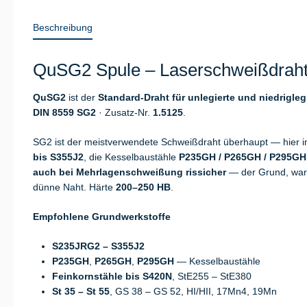
Beschreibung
QuSG2 Spule – Laserschweißdraht 
QuSG2
ist der
Standard-Draht für unlegierte und niedrigleg
DIN 8559 SG2
· Zusatz-Nr.
1.5125
.
SG2 ist der meistverwendete Schweißdraht überhaupt — hier in
bis S355J2
, die Kesselbaustähle
P235GH / P265GH / P295GH
auch bei Mehrlagenschweißung rissicher
— der Grund, waru
dünne Naht. Härte
200–250 HB
.
Empfohlene Grundwerkstoffe
S235JRG2 – S355J2
P235GH
,
P265GH
,
P295GH
— Kesselbaustähle
Feinkornstähle bis S420N
, StE255 – StE380
St 35 – St 55
, GS 38 – GS 52, HI/HII, 17Mn4, 19Mn