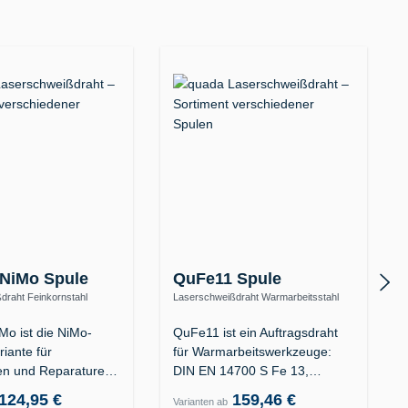
NiMo Spule
QuFe11 Spule
draht Feinkornstahl
Laserschweißdraht Warmarbeitsstahl
hfest (ER100S-G)
1.2367 / 1.2343 – 38–42 HRC (S Fe 13)
o ist die NiMo-
QuFe11 ist ein Auftragsdraht
riante für
für Warmarbeitswerkzeuge:
n und Reparaturen
DIN EN 14700 S Fe 13,…
vitäten…
124,95 €
159,46 €
Varianten ab