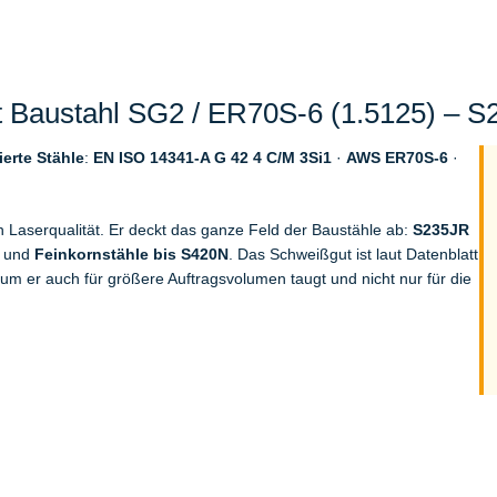
Baustahl SG2 / ER70S-6 (1.5125) – S2
ierte Stähle
:
EN ISO 14341-A G 42 4 C/M 3Si1
·
AWS ER70S-6
·
 Laserqualität. Er deckt das ganze Feld der Baustähle ab:
S235JR
und
Feinkornstähle bis S420N
. Das Schweißgut ist laut Datenblatt
m er auch für größere Auftragsvolumen taugt und nicht nur für die