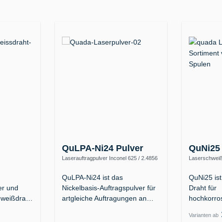
QuLPA-Ni24 Pulver
QuNi25
Laserauftragpulver Inconel 625 / 2.4856
Laserschweißd
– bis 1100 °C, kaltzäh bis −196 °C
(NiFeCr, ERN
 625 / UNS
QuLPA-Ni24 ist das
QuNi25 ist
er und
Nickelbasis-Auftragspulver für
Draht für
hweißdraht
artgleiche Auftragungen an
hochkorro
Inconel 625…
Stähle: D
Varianten ab