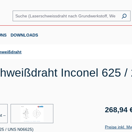
UNS
DOWNLOADS
hweißdraht
weißdraht Inconel 625 / 
Regulärer Prei
268,94 
Preise inkl. M