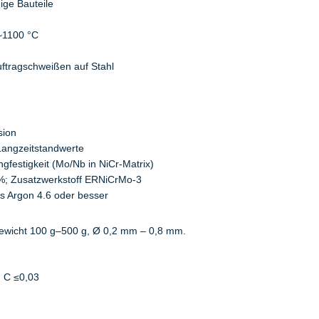
ge Bauteile
~1100 °C
uftragschweißen auf Stahl
sion
Langzeitstandwerte
festigkeit (Mo/Nb in NiCr-Matrix)
%; Zusatzwerkstoff ERNiCrMo-3
s Argon 4.6 oder besser
wicht 100 g–500 g, Ø 0,2 mm – 0,8 mm.
 | C ≤0,03