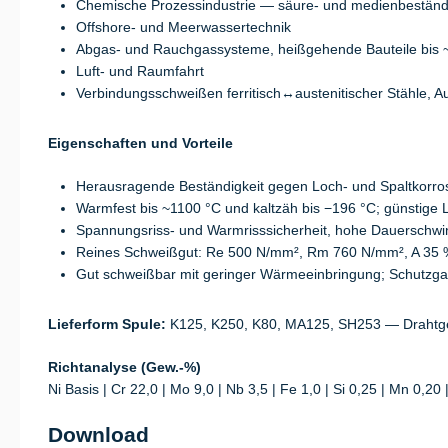
Chemische Prozessindustrie — säure- und medienbeständi
Offshore- und Meerwassertechnik
Abgas- und Rauchgassysteme, heißgehende Bauteile bis 
Luft- und Raumfahrt
Verbindungsschweißen ferritisch↔austenitischer Stähle, A
Eigenschaften und Vorteile
Herausragende Beständigkeit gegen Loch- und Spaltkorro
Warmfest bis ~1100 °C und kaltzäh bis −196 °C; günstige 
Spannungsriss- und Warmrisssicherheit, hohe Dauerschwing
Reines Schweißgut: Re 500 N/mm², Rm 760 N/mm², A 35 
Gut schweißbar mit geringer Wärmeeinbringung; Schutzga
Lieferform Spule:
K125, K250, K80, MA125, SH253 — Drahtge
Richtanalyse (Gew.-%)
Ni Basis | Cr 22,0 | Mo 9,0 | Nb 3,5 | Fe 1,0 | Si 0,25 | Mn 0,20
Download