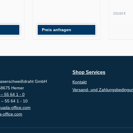
Regulärer
210,63 €
Preis anfragen
Shop Services
aserschweißdraht GmbH
Kontakt
-58675 Hemer
Versand- und Zahlungsbedingu
– 55 64 1 - 0
 – 55 64 1 - 10
uada-office.com
-office.com