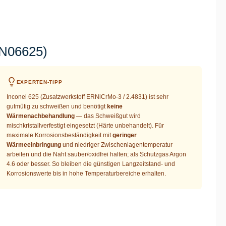
 N06625)
EXPERTEN-TIPP
Inconel 625 (Zusatzwerkstoff ERNiCrMo-3 / 2.4831) ist sehr
gutmütig zu schweißen und benötigt
keine
Wärmenachbehandlung
— das Schweißgut wird
mischkristallverfestigt eingesetzt (Härte unbehandelt). Für
maximale Korrosionsbeständigkeit mit
geringer
Wärmeeinbringung
und niedriger Zwischenlagentemperatur
arbeiten und die Naht sauber/oxidfrei halten; als Schutzgas Argon
4.6 oder besser. So bleiben die günstigen Langzeitstand- und
Korrosionswerte bis in hohe Temperaturbereiche erhalten.