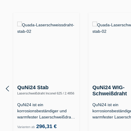
Produktgalerie überspringen
QuNi24 Stab
QuNi24 WIG-
Schweißdraht
Laserschweißdraht Inconel 625 / 2.4856
(Alloy 625 / UNS N06625)
Inconel 625 / 2.4856 (Alloy
N06625)
QuNi24 ist ein
QuNi24 ist ein
korrosionsbeständiger und
korrosionsbeständig
warmfester Laserschweißdraht
warmfester Lasersc
der…
der…
296,31 €
Varianten ab