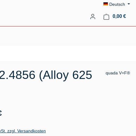
Deutsch
Ware
0,00 €
2.4856 (Alloy 625
quada V+F®
s:
€
wSt. zzgl. Versandkosten