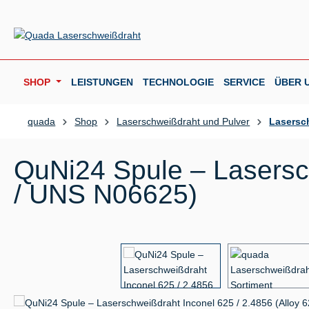
m Hauptinhalt springen
Zur Suche springen
Zur Hauptnavigation springen
SHOP
LEISTUNGEN
TECHNOLOGIE
SERVICE
ÜBER 
quada
Shop
Laserschweißdraht und Pulver
Lasersc
QuNi24 Spule – Lasersch
/ UNS N06625)
Bildergalerie überspringen