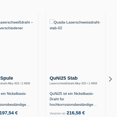
 Spule
QuNi25 Stab
raht Alloy 825 / 2.4858
Laserschweißdraht Alloy 825 / 2.4858
iFeCr-1)
(NiFeCr, ERNiFeCr-1)
 ein Nickelbasis-
QuNi25 ist ein Nickelbasis-
Draht für
sionsbeständige
hochkorrosionsbeständige
IN EN ISO 17274 S…
Stähle: DIN EN ISO 17274 S…
197,54 €
216,58 €
Varianten ab