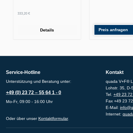
Regulärer Preis:
333,20 €
Preis anfragen
Details
Service-Hotline
Kontakt
Unterstützung und Beratung unter:
quada V+F® L
Lohstr. 35, D
+49 (0) 23 72 – 55 64 1 - 0
Tel.
+49 23 72 
Fax +49 23 72
Mo-Fr, 09:00 - 16:00 Uhr
E-Mail:
info@q
Internet:
quada
Oder über unser
Kontaktformular
.