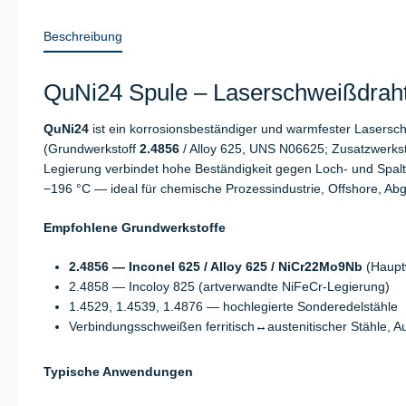
Beschreibung
QuNi24 Spule – Laserschweißdraht 
QuNi24
ist ein korrosionsbeständiger und warmfester Lasersc
(Grundwerkstoff
2.4856
/ Alloy 625, UNS N06625; Zusatzwerkst
Legierung verbindet hohe Beständigkeit gegen Loch- und Spaltk
−196 °C — ideal für chemische Prozessindustrie, Offshore, Ab
Empfohlene Grundwerkstoffe
2.4856 — Inconel 625 / Alloy 625 / NiCr22Mo9Nb
(Hauptw
2.4858 — Incoloy 825 (artverwandte NiFeCr-Legierung)
1.4529, 1.4539, 1.4876 — hochlegierte Sonderedelstähle
Verbindungsschweißen ferritisch↔austenitischer Stähle, A
Typische Anwendungen