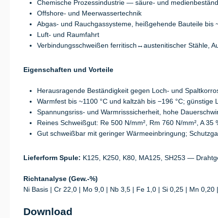
Chemische Prozessindustrie — säure- und medienbeständi
Offshore- und Meerwassertechnik
Abgas- und Rauchgassysteme, heißgehende Bauteile bis 
Luft- und Raumfahrt
Verbindungsschweißen ferritisch↔austenitischer Stähle, A
Eigenschaften und Vorteile
Herausragende Beständigkeit gegen Loch- und Spaltkorro
Warmfest bis ~1100 °C und kaltzäh bis −196 °C; günstige 
Spannungsriss- und Warmrisssicherheit, hohe Dauerschwing
Reines Schweißgut: Re 500 N/mm², Rm 760 N/mm², A 35 
Gut schweißbar mit geringer Wärmeeinbringung; Schutzga
Lieferform Spule:
K125, K250, K80, MA125, SH253 — Drahtge
Richtanalyse (Gew.-%)
Ni Basis | Cr 22,0 | Mo 9,0 | Nb 3,5 | Fe 1,0 | Si 0,25 | Mn 0,20
Download