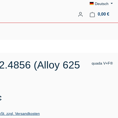
Deutsch
Ware
0,00 €
2.4856 (Alloy 625
quada V+F®
s:
€
wSt. zzgl. Versandkosten