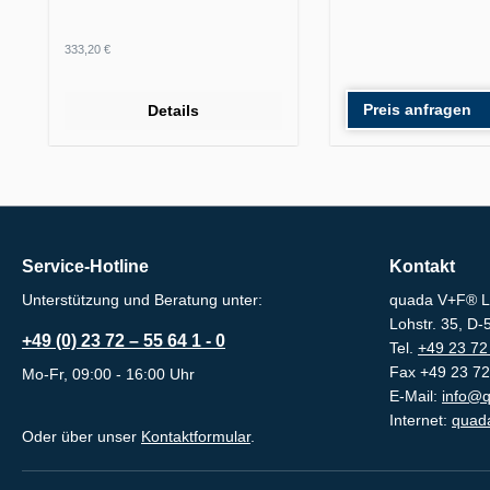
Regulärer Preis:
333,20 €
Preis anfragen
Details
Service-Hotline
Kontakt
Unterstützung und Beratung unter:
quada V+F® L
Lohstr. 35, D
+49 (0) 23 72 – 55 64 1 - 0
Tel.
+49 23 72 
Fax +49 23 72
Mo-Fr, 09:00 - 16:00 Uhr
E-Mail:
info@q
Internet:
quada
Oder über unser
Kontaktformular
.