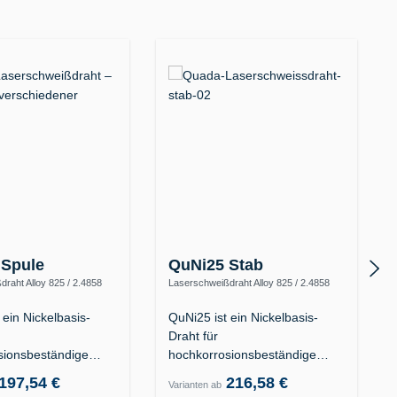
 Spule
QuNi25 Stab
raht Alloy 825 / 2.4858
Laserschweißdraht Alloy 825 / 2.4858
iFeCr-1)
(NiFeCr, ERNiFeCr-1)
 ein Nickelbasis-
QuNi25 ist ein Nickelbasis-
Draht für
sionsbeständige
hochkorrosionsbeständige
IN EN ISO 17274 S…
Stähle: DIN EN ISO 17274 S…
197,54 €
216,58 €
Varianten ab