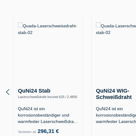
Produktgalerie überspringen
QuNi24 Stab
QuNi24 WIG-
Schweißdraht
Laserschweißdraht Inconel 625 / 2.4856
(Alloy 625 / UNS N06625)
Inconel 625 / 2.4856 (Alloy
N06625)
QuNi24 ist ein
QuNi24 ist ein
korrosionsbeständiger und
korrosionsbeständig
warmfester Laserschweißdraht
warmfester Lasersc
der…
der…
296,31 €
Varianten ab