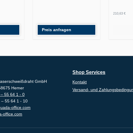
Regulärer
210,63 €
Preis anfragen
Shop Services
aserschweißdraht GmbH
Kontakt
-58675 Hemer
Versand- und Zahlungsbedingu
– 55 64 1 - 0
 – 55 64 1 - 10
uada-office.com
-office.com