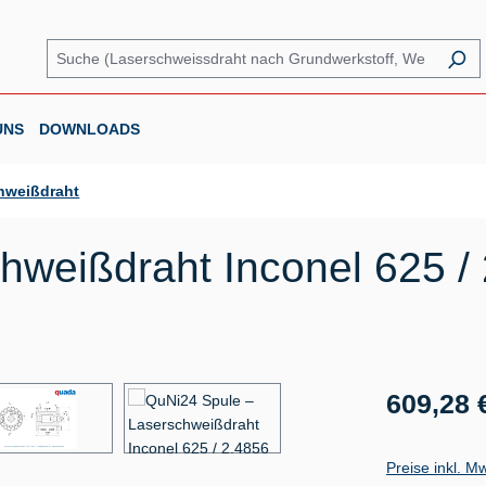
UNS
DOWNLOADS
hweißdraht
weißdraht Inconel 625 / 
Regulärer Prei
609,28 
Preise inkl. M