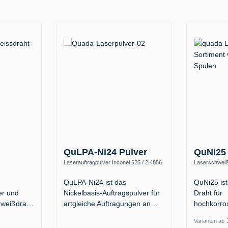
QuLPA-Ni24 Pulver
QuNi25
Laserauftragpulver Inconel 625 / 2.4856
Laserschweißd
– bis 1100 °C, kaltzäh bis −196 °C
(NiFeCr, ERN
 625 / UNS
QuLPA-Ni24 ist das
QuNi25 ist
er und
Nickelbasis-Auftragspulver für
Draht für
hweißdraht
artgleiche Auftragungen an
hochkorro
Inconel 625…
Stähle: D
Varianten ab