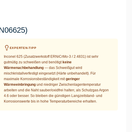
 N06625)
EXPERTEN-TIPP
Inconel 625 (Zusatzwerkstoff ERNiCrMo-3 / 2.4831) ist sehr
gutmütig zu schweißen und benötigt
keine
Wärmenachbehandlung
— das Schweißgut wird
mischkristallverfestigt eingesetzt (Härte unbehandelt). Für
maximale Korrosionsbeständigkeit mit
geringer
Wärmeeinbringung
und niedriger Zwischenlagentemperatur
arbeiten und die Naht sauber/oxidfrei halten; als Schutzgas Argon
4.6 oder besser. So bleiben die günstigen Langzeitstand- und
Korrosionswerte bis in hohe Temperaturbereiche erhalten.