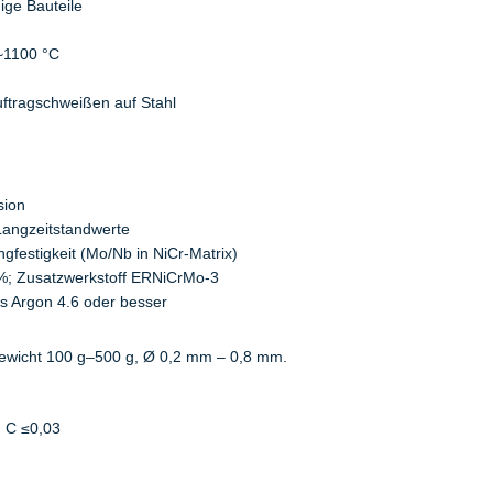
ge Bauteile
~1100 °C
uftragschweißen auf Stahl
sion
Langzeitstandwerte
festigkeit (Mo/Nb in NiCr-Matrix)
%; Zusatzwerkstoff ERNiCrMo-3
s Argon 4.6 oder besser
wicht 100 g–500 g, Ø 0,2 mm – 0,8 mm.
 | C ≤0,03