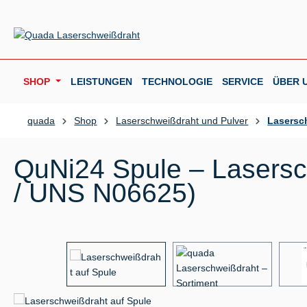
m Hauptinhalt springen
Zur Suche springen
Zur Hauptnavigation springen
SHOP
LEISTUNGEN
TECHNOLOGIE
SERVICE
ÜBER 
quada
Shop
Laserschweißdraht und Pulver
Lasersc
QuNi24 Spule – Lasersch
/ UNS N06625)
Bildergalerie überspringen