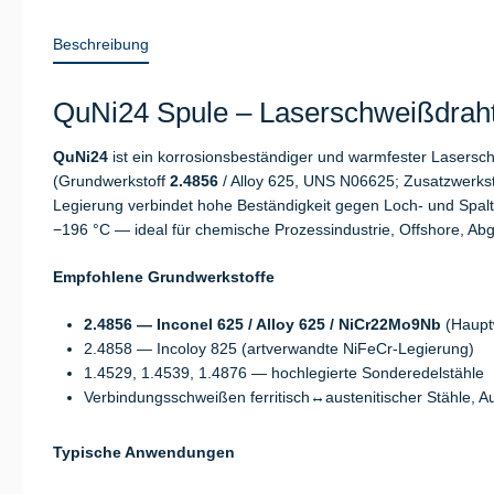
Beschreibung
QuNi24 Spule – Laserschweißdraht 
QuNi24
ist ein korrosionsbeständiger und warmfester Lasersc
(Grundwerkstoff
2.4856
/ Alloy 625, UNS N06625; Zusatzwerkst
Legierung verbindet hohe Beständigkeit gegen Loch- und Spaltk
−196 °C — ideal für chemische Prozessindustrie, Offshore, Ab
Empfohlene Grundwerkstoffe
2.4856 — Inconel 625 / Alloy 625 / NiCr22Mo9Nb
(Hauptw
2.4858 — Incoloy 825 (artverwandte NiFeCr-Legierung)
1.4529, 1.4539, 1.4876 — hochlegierte Sonderedelstähle
Verbindungsschweißen ferritisch↔austenitischer Stähle, A
Typische Anwendungen