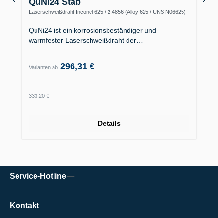
QuNi24 Stab
Laserschweißdraht Inconel 625 / 2.4856 (Alloy 625 / UNS N06625)
QuNi24 ist ein korrosionsbeständiger und
warmfester Laserschweißdraht der…
296,31 €
Varianten ab
Regulärer Preis:
333,20 €
Details
Service-Hotline
Kontakt