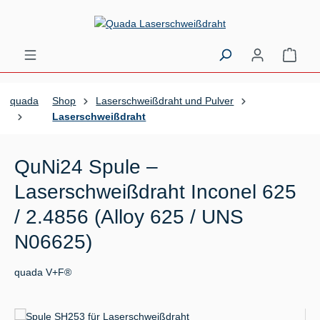
Zum Hauptinhalt springen
Ware
quada
Shop
Laserschweißdraht und Pulver
Laserschweißdraht
QuNi24 Spule –
Laserschweißdraht Inconel 625
/ 2.4856 (Alloy 625 / UNS
N06625)
quada V+F®
Bildergalerie überspringen