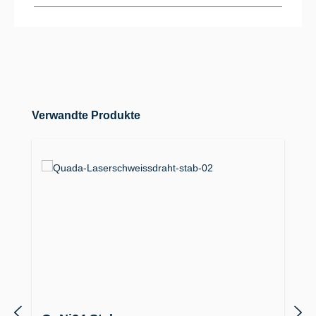
Produktgalerie überspringen
Verwandte Produkte