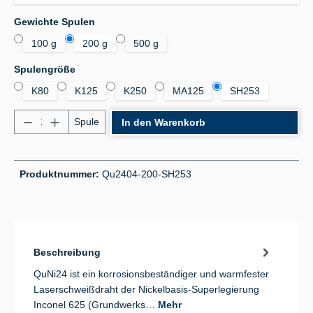
auswählen
Gewichte Spulen
100 g
200 g
500 g
auswählen
Spulengröße
K80
K125
K250
MA125
SH253
Produkt Anzahl: Gib den gewünschten Wert ein od
Spule
In den Warenkorb
Produktnummer:
Qu2404-200-SH253
Beschreibung
QuNi24 ist ein korrosionsbeständiger und warmfester
Laserschweißdraht der Nickelbasis-Superlegierung
Inconel 625 (Grundwerks…
Mehr