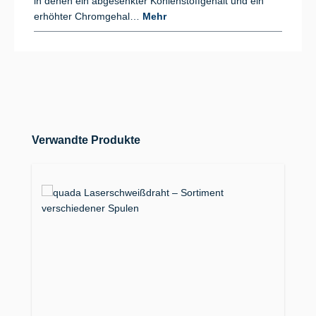
in denen ein abgesenkter Kohlenstoffgehalt und ein
erhöhter Chromgehal…
Mehr
Produktgalerie überspringen
Verwandte Produkte