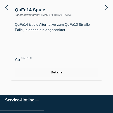
QuFe14 Spule
Laserschweißdraht CrMo5Si / ER502 (1.7373) –
korrosionsbeständig bis 600 °C
QuFe14 ist die Alternative zum QuFe13 für alle
Fälle, in denen ein abgesenkter…
Regulärer Preis:
167,79 €
Ab
Details
Service-Hotline