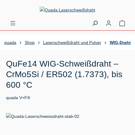
Zum Hauptinhalt springen
Ware
quada
Shop
Laserschweißdraht und Pulver
WIG-Draht
QuFe14 WIG-Schweißdraht –
CrMo5Si / ER502 (1.7373), bis
600 °C
quada V+F®
Bildergalerie überspringen