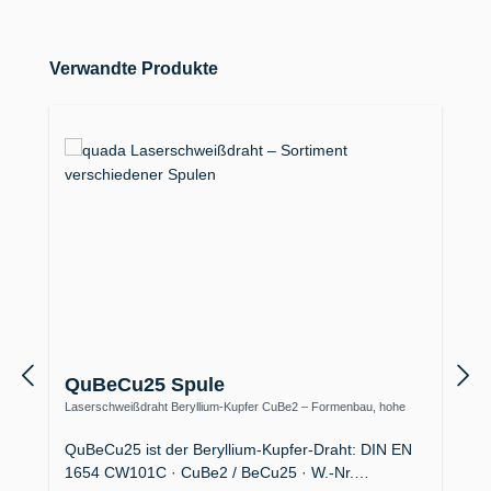
Produktgalerie überspringen
Verwandte Produkte
QuBeCu25 Spule
Laserschweißdraht Beryllium-Kupfer CuBe2 – Formenbau, hohe
Wärmeleitfähigkeit
QuBeCu25 ist der Beryllium-Kupfer-Draht: DIN EN
1654 CW101C · CuBe2 / BeCu25 · W.-Nr.…