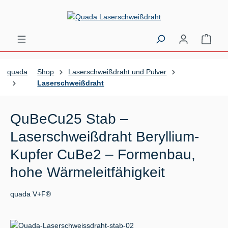
Zum Hauptinhalt springen
Ware
quada
Shop
Laserschweißdraht und Pulver
Laserschweißdraht
QuBeCu25 Stab –
Laserschweißdraht Beryllium-
Kupfer CuBe2 – Formenbau,
hohe Wärmeleitfähigkeit
quada V+F®
Bildergalerie überspringen