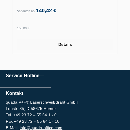
140,42 €
Varianten ab
Regulärer Preis:
155,89 €
Details
Service-Hotline
Kontakt
quada V+F® Laserschweißdraht GmbH
Lohstr. 35, D-58675 Hemer
Tel.
+49 23 72 – 55 64 1 - 0
Fax +49 23 72 – 55 64 1 - 10
E-Mail:
info@quada-office.com