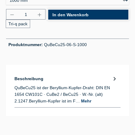
Produkt Anzahl: Gib den gewünschten Wert ein od
In den Warenkorb
Tri-q pack
Produktnummer:
QuBeCu25-06-S-1000
Beschreibung
QuBeCu25 ist der Beryllium-Kupfer-Draht: DIN EN
1654 CW101C · CuBe2 / BeCu25 · W.-Nr. (alt)
2.1247.Beryllium-Kupfer ist im F…
Mehr