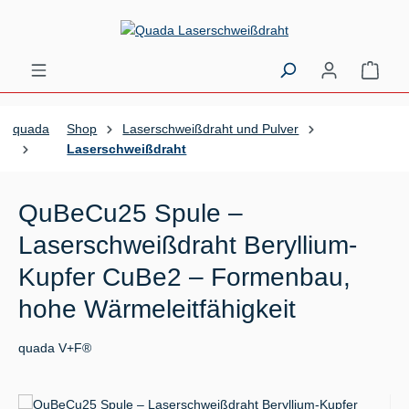
Zum Hauptinhalt springen
Ware
quada
Shop
Laserschweißdraht und Pulver
Laserschweißdraht
QuBeCu25 Spule –
Laserschweißdraht Beryllium-
Kupfer CuBe2 – Formenbau,
hohe Wärmeleitfähigkeit
quada V+F®
Bildergalerie überspringen