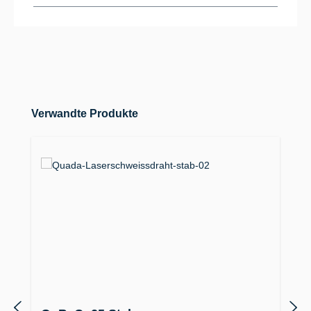
Produktgalerie überspringen
Verwandte Produkte