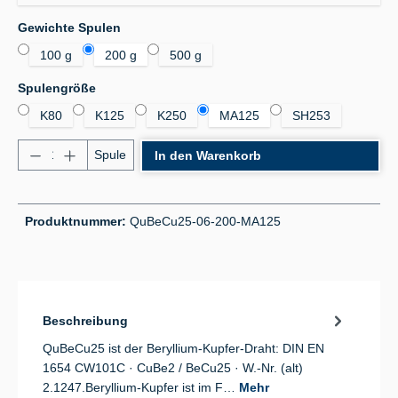
auswählen
Gewichte Spulen
100 g
200 g
500 g
auswählen
Spulengröße
K80
K125
K250
MA125
SH253
Produkt Anzahl: Gib den gewünschten Wert ein od
Spule
In den Warenkorb
Produktnummer:
QuBeCu25-06-200-MA125
Beschreibung
QuBeCu25 ist der Beryllium-Kupfer-Draht: DIN EN
1654 CW101C · CuBe2 / BeCu25 · W.-Nr. (alt)
2.1247.Beryllium-Kupfer ist im F…
Mehr