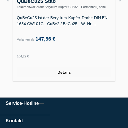
QuBeCu25 Stab
Laserschweißdraht Beryllium-Kupfer CuBe2 – Formenbau, hohe
Wärmeleitfähigkeit
QuBeCu25 ist der Beryllium-Kupfer-Draht: DIN EN
1654 CW101C · CuBe2 / BeCu25 · W.-Nr.…
147,56 €
Varianten ab
Regulärer Preis:
164,22 €
Details
Service-Hotline
Kontakt