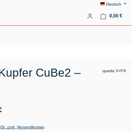
Deutsch
Ware
0,00 €
-Kupfer CuBe2 –
quada V+F®
s:
€
wSt. zzgl. Versandkosten