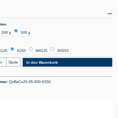
auswählen
auswählen
ulen
200 g
500 g
auswählen
K125
K250
MA125
SH253
nzahl: Gib den gewünschten Wert ein oder benu
Spule
In den Warenkorb
mmer:
QuBeCu25-05-500-K250