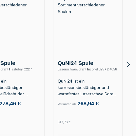
 Spule
QuNi24 Spule
draht Hastelloy C22 /
Laserschweißdraht Inconel 625 / 2.4856
y C-22 / UNS N06022)
(Alloy 625 / UNS N06625)
 ein
QuNi24 ist ein
sbeständiger
korrosionsbeständiger und
eißdraht der
warmfester Laserschweißdraht
is-Superlegierung…
der…
278,46 €
268,94 €
Varianten ab
 Preis:
Regulärer Preis:
317,73 €