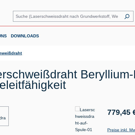
UNS
DOWNLOADS
hweißdraht
rschweißdraht Beryllium
eitfähigkeit
Regulärer Prei
779,45 
Preise inkl. M