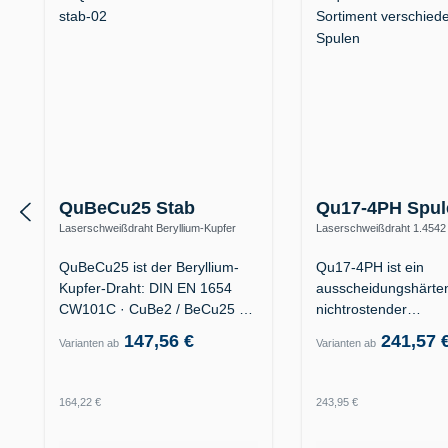
QuBeCu25 Stab
Qu17-4PH Spul
Laserschweißdraht Beryllium-Kupfer
Laserschweißdraht 1.4542
CuBe2 – Formenbau, hohe
(X5CrNiCuNb16-4 / AISI 63
Wärmeleitfähigkeit
QuBeCu25 ist der Beryllium-
Qu17-4PH ist ein
Kupfer-Draht: DIN EN 1654
ausscheidungshärten
CW101C · CuBe2 / BeCu25 ·
nichtrostender
W.-Nr.…
Laserschweißdraht d
147,56 €
241,57 
Varianten ab
Varianten ab
Legierung…
Regulärer Preis:
Regulärer Preis:
164,22 €
243,95 €