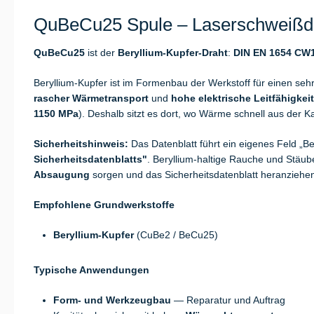
QuBeCu25 Spule – Laserschweißdra
QuBeCu25
ist der
Beryllium-Kupfer-Draht
:
DIN EN 1654 CW
Beryllium-Kupfer ist im Formenbau der Werkstoff für einen seh
rascher Wärmetransport
und
hohe elektrische Leitfähigkeit
1150 MPa
). Deshalb sitzt es dort, wo Wärme schnell aus der K
Sicherheitshinweis:
Das Datenblatt führt ein eigenes Feld „
Sicherheitsdatenblatts"
. Beryllium-haltige Rauche und Stä
Absaugung
sorgen und das Sicherheitsdatenblatt heranziehe
Empfohlene Grundwerkstoffe
Beryllium-Kupfer
(CuBe2 / BeCu25)
Typische Anwendungen
Form- und Werkzeugbau
— Reparatur und Auftrag