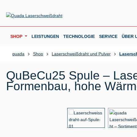
m Hauptinhalt springen
Zur Suche springen
Zur Hauptnavigation springen
SHOP
LEISTUNGEN
TECHNOLOGIE
SERVICE
ÜBER 
quada
Shop
Laserschweißdraht und Pulver
Lasersc
QuBeCu25 Spule – Lase
Formenbau, hohe Wärmel
Bildergalerie überspringen