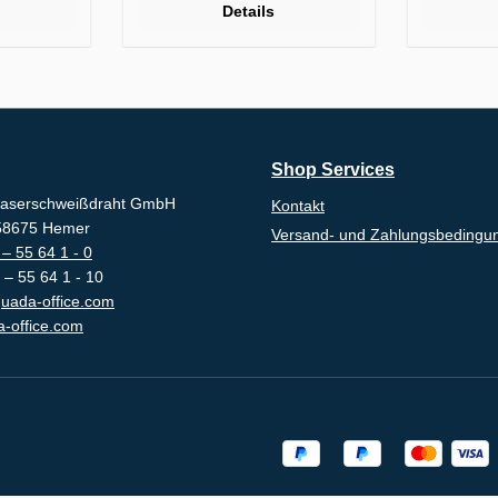
Details
Shop Services
aserschweißdraht GmbH
Kontakt
-58675 Hemer
Versand- und Zahlungsbedingu
– 55 64 1 - 0
 – 55 64 1 - 10
uada-office.com
-office.com