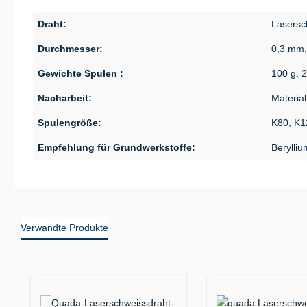
Draht:
Lasersc
Durchmesser:
0,3 mm,
Gewichte Spulen :
100 g, 
Nacharbeit:
Material
Spulengröße:
K80, K1
Empfehlung für Grundwerkstoffe:
Berylliu
Verwandte Produkte
Produktgalerie überspringen