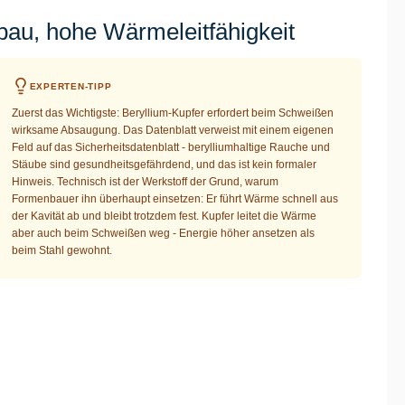
au, hohe Wärmeleitfähigkeit
EXPERTEN-TIPP
Zuerst das Wichtigste: Beryllium-Kupfer erfordert beim Schweißen
wirksame Absaugung. Das Datenblatt verweist mit einem eigenen
Feld auf das Sicherheitsdatenblatt - berylliumhaltige Rauche und
Stäube sind gesundheitsgefährdend, und das ist kein formaler
Hinweis. Technisch ist der Werkstoff der Grund, warum
Formenbauer ihn überhaupt einsetzen: Er führt Wärme schnell aus
der Kavität ab und bleibt trotzdem fest. Kupfer leitet die Wärme
aber auch beim Schweißen weg - Energie höher ansetzen als
beim Stahl gewohnt.