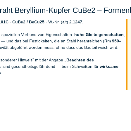
ht Beryllium-Kupfer CuBe2 – Formenb
101C
·
CuBe2 / BeCu25
· W.-Nr. (alt)
2.1247
.
r speziellen Verbund von Eigenschaften:
hohe Gleiteigenschaften
,
— und das bei Festigkeiten, die an Stahl heranreichen (
Rm 950–
avität abgeführt werden muss, ohne dass das Bauteil weich wird.
Besonderer Hinweis" mit der Angabe
„Beachten des
ube sind gesundheitsgefährdend — beim Schweißen für
wirksame
n.