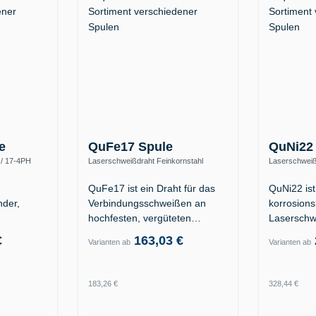
e
QuFe17 Spule
QuNi22
 / 17-4PH
Laserschweißdraht Feinkornstahl
Laserschweiß
0)
S890Q / hochfest (ER110S-G)
2.4602 (Allo
QuFe17 ist ein Draht für das
QuNi22 ist
der,
Verbindungsschweißen an
korrosion
hochfesten, vergüteten…
Laserschw
er
Nickelbas
€
163,03 €
Varianten ab
Varianten ab
Regulärer Preis:
Regulärer
183,26 €
328,44 €