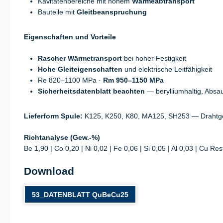
Kavitätenbereiche mit hohem
Wärmeabtransport
Bauteile mit
Gleitbeanspruchung
Eigenschaften und Vorteile
Rascher Wärmetransport
bei hoher Festigkeit
Hohe Gleiteigenschaften
und elektrische Leitfähigkeit
Re 820–1100 MPa ·
Rm 950–1150 MPa
Sicherheitsdatenblatt beachten
— beryllium­haltig, Absa
Lieferform Spule:
K125, K250, K80, MA125, SH253 — Drahtge
Richtanalyse (Gew.-%)
Be 1,90 | Co 0,20 | Ni 0,02 | Fe 0,06 | Si 0,05 | Al 0,03 | Cu Res
Download
53_DATENBLATT QuBeCu25