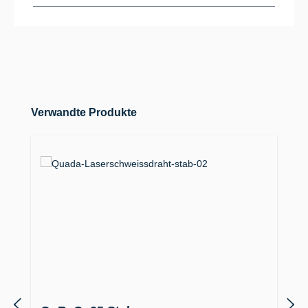
Produktgalerie überspringen
Verwandte Produkte