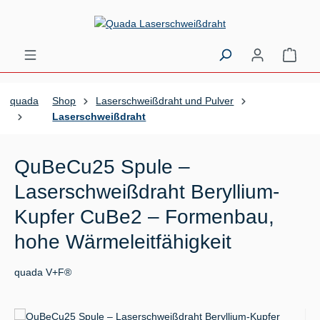
Zum Hauptinhalt springen
Ware
quada
Shop
Laserschweißdraht und Pulver
Laserschweißdraht
QuBeCu25 Spule –
Laserschweißdraht Beryllium-
Kupfer CuBe2 – Formenbau,
hohe Wärmeleitfähigkeit
quada V+F®
Bildergalerie überspringen