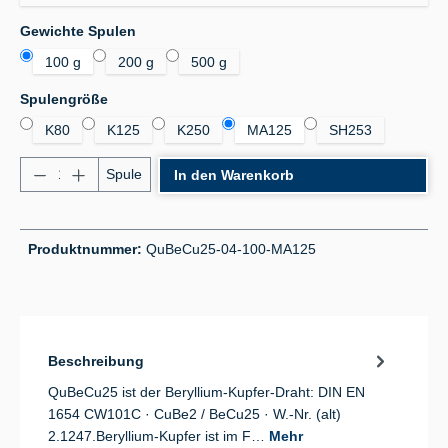
auswählen
Gewichte Spulen
100 g
200 g
500 g
auswählen
Spulengröße
K80
K125
K250
MA125
SH253
Produkt Anzahl: Gib den gewünschten Wert ein od
Spule
In den Warenkorb
Produktnummer:
QuBeCu25-04-100-MA125
Beschreibung
QuBeCu25 ist der Beryllium-Kupfer-Draht: DIN EN
1654 CW101C · CuBe2 / BeCu25 · W.-Nr. (alt)
2.1247.Beryllium-Kupfer ist im F…
Mehr