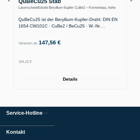
QuBeCu25 Stab
Laserschweißdraht Beryllium-Kupfer CuBe2 – Formenbau, hohe
Wärmeleitfähigkeit
QuBeCu25 ist der Beryllium-Kupfer-Draht: DIN EN
1654 CW101C · CuBe2 / BeCu25 · W.-Nr.…
147,56 €
Varianten ab
Regulärer Preis:
164,22 €
Details
Service-Hotline
Kontakt