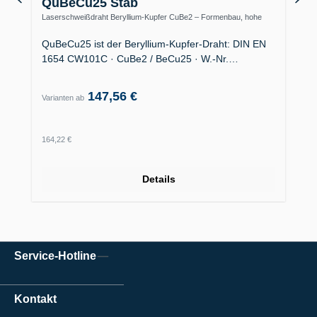
QuBeCu25 Stab
Laserschweißdraht Beryllium-Kupfer CuBe2 – Formenbau, hohe
Wärmeleitfähigkeit
QuBeCu25 ist der Beryllium-Kupfer-Draht: DIN EN
1654 CW101C · CuBe2 / BeCu25 · W.-Nr.…
147,56 €
Varianten ab
Regulärer Preis:
164,22 €
Details
Service-Hotline
Kontakt