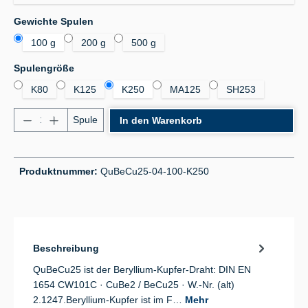
auswählen
Gewichte Spulen
100 g
200 g
500 g
auswählen
Spulengröße
K80
K125
K250
MA125
SH253
Produkt Anzahl: Gib den gewünschten Wert ein od
Spule
In den Warenkorb
Produktnummer:
QuBeCu25-04-100-K250
Beschreibung
QuBeCu25 ist der Beryllium-Kupfer-Draht: DIN EN
1654 CW101C · CuBe2 / BeCu25 · W.-Nr. (alt)
2.1247.Beryllium-Kupfer ist im F…
Mehr