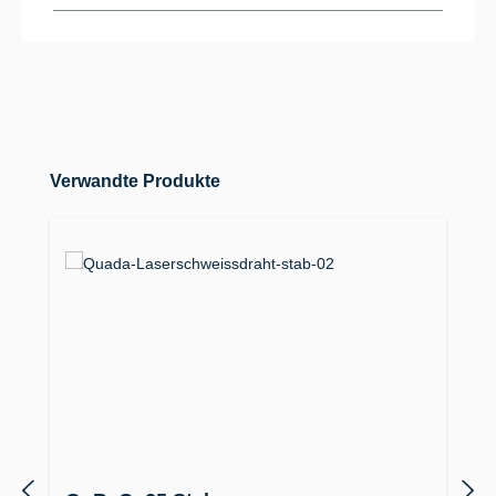
Produktgalerie überspringen
Verwandte Produkte