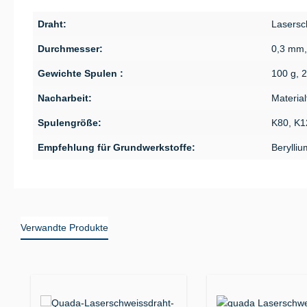
Draht:
Lasersc
Durchmesser:
0,3 mm,
Gewichte Spulen :
100 g, 
Nacharbeit:
Material
Spulengröße:
K80, K1
Empfehlung für Grundwerkstoffe:
Berylliu
Verwandte Produkte
Produktgalerie überspringen