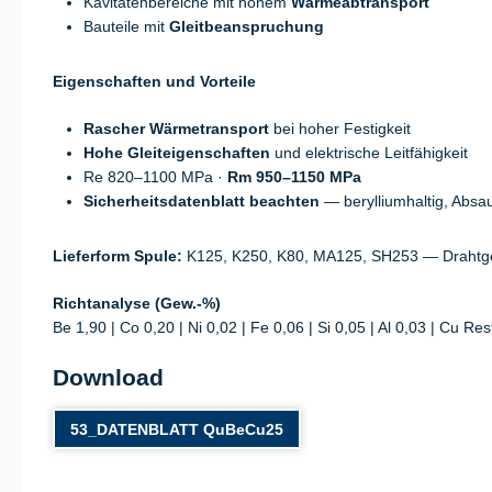
Kavitätenbereiche mit hohem
Wärmeabtransport
Bauteile mit
Gleitbeanspruchung
Eigenschaften und Vorteile
Rascher Wärmetransport
bei hoher Festigkeit
Hohe Gleiteigenschaften
und elektrische Leitfähigkeit
Re 820–1100 MPa ·
Rm 950–1150 MPa
Sicherheitsdatenblatt beachten
— beryllium­haltig, Absa
Lieferform Spule:
K125, K250, K80, MA125, SH253 — Drahtge
Richtanalyse (Gew.-%)
Be 1,90 | Co 0,20 | Ni 0,02 | Fe 0,06 | Si 0,05 | Al 0,03 | Cu Res
Download
53_DATENBLATT QuBeCu25