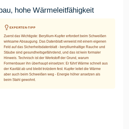
au, hohe Wärmeleitfähigkeit
EXPERTEN-TIPP
Zuerst das Wichtigste: Beryllium-Kupfer erfordert beim Schweißen
wirksame Absaugung. Das Datenblatt verweist mit einem eigenen
Feld auf das Sicherheitsdatenblatt - berylliumhaltige Rauche und
Stäube sind gesundheitsgefährdend, und das ist kein formaler
Hinweis. Technisch ist der Werkstoff der Grund, warum
Formenbauer ihn überhaupt einsetzen: Er führt Wärme schnell aus
der Kavität ab und bleibt trotzdem fest. Kupfer leitet die Wärme
aber auch beim Schweißen weg - Energie höher ansetzen als
beim Stahl gewohnt.