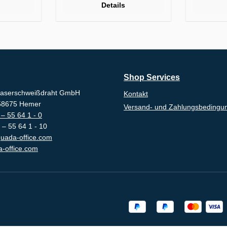
Details
Shop Services
aserschweißdraht GmbH
Kontakt
-58675 Hemer
Versand- und Zahlungsbedingu
– 55 64 1 - 0
 – 55 64 1 - 10
uada-office.com
-office.com