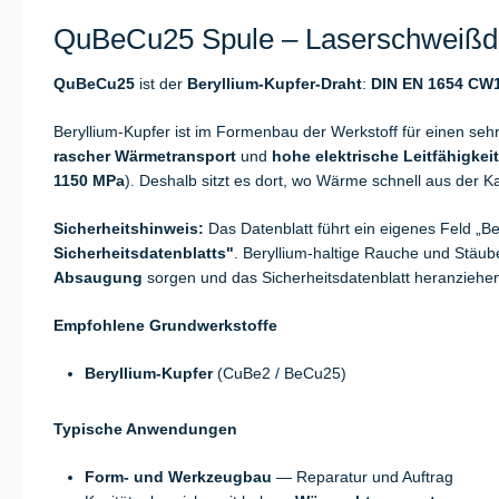
QuBeCu25 Spule – Laserschweißdra
QuBeCu25
ist der
Beryllium-Kupfer-Draht
:
DIN EN 1654 CW
Beryllium-Kupfer ist im Formenbau der Werkstoff für einen seh
rascher Wärmetransport
und
hohe elektrische Leitfähigkeit
1150 MPa
). Deshalb sitzt es dort, wo Wärme schnell aus der K
Sicherheitshinweis:
Das Datenblatt führt ein eigenes Feld „
Sicherheitsdatenblatts"
. Beryllium-haltige Rauche und Stä
Absaugung
sorgen und das Sicherheitsdatenblatt heranziehe
Empfohlene Grundwerkstoffe
Beryllium-Kupfer
(CuBe2 / BeCu25)
Typische Anwendungen
Form- und Werkzeugbau
— Reparatur und Auftrag