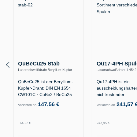
QuBeCu25 Stab
Qu17-4PH Spul
Laserschweißdraht Beryllium-Kupfer
Laserschweißdraht 1.4542
CuBe2 – Formenbau, hohe
(X5CrNiCuNb16-4 / AISI 63
Wärmeleitfähigkeit
QuBeCu25 ist der Beryllium-
Qu17-4PH ist ein
Kupfer-Draht: DIN EN 1654
ausscheidungshärten
CW101C · CuBe2 / BeCu25 ·
nichtrostender
W.-Nr.…
Laserschweißdraht d
147,56 €
241,57 
Varianten ab
Varianten ab
Legierung…
Regulärer Preis:
Regulärer Preis:
164,22 €
243,95 €