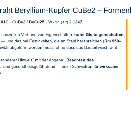
ht Beryllium-Kupfer CuBe2 – Formenb
101C
·
CuBe2 / BeCu25
· W.-Nr. (alt)
2.1247
.
r speziellen Verbund von Eigenschaften:
hohe Gleiteigenschaften
,
— und das bei Festigkeiten, die an Stahl heranreichen (
Rm 950–
avität abgeführt werden muss, ohne dass das Bauteil weich wird.
Besonderer Hinweis" mit der Angabe
„Beachten des
ube sind gesundheitsgefährdend — beim Schweißen für
wirksame
n.