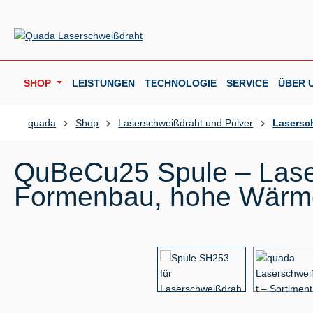
m Hauptinhalt springen
Zur Suche springen
Zur Hauptnavigation springen
SHOP
LEISTUNGEN
TECHNOLOGIE
SERVICE
ÜBER 
quada
Shop
Laserschweißdraht und Pulver
Lasersc
QuBeCu25 Spule – Lase
Formenbau, hohe Wärmel
Bildergalerie überspringen