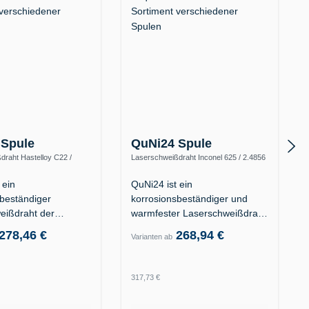
 Spule
QuNi24 Spule
draht Hastelloy C22 /
Laserschweißdraht Inconel 625 / 2.4856
y C-22 / UNS N06022)
(Alloy 625 / UNS N06625)
 ein
QuNi24 ist ein
sbeständiger
korrosionsbeständiger und
eißdraht der
warmfester Laserschweißdraht
is-Superlegierung…
der…
278,46 €
268,94 €
Varianten ab
 Preis:
Regulärer Preis:
317,73 €