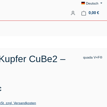
Deutsch
Ware
0,00 €
-Kupfer CuBe2 –
quada V+F®
s:
€
wSt. zzgl. Versandkosten