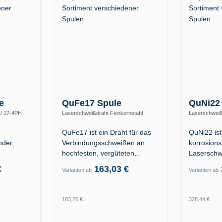
e
QuFe17 Spule
QuNi22
 / 17-4PH
Laserschweißdraht Feinkornstahl
Laserschweiß
0)
S890Q / hochfest (ER110S-G)
2.4602 (Allo
QuFe17 ist ein Draht für das
QuNi22 ist
der,
Verbindungsschweißen an
korrosion
hochfesten, vergüteten…
Laserschw
er
Nickelbas
€
163,03 €
Varianten ab
Varianten ab
Regulärer Preis:
Regulärer
183,26 €
328,44 €