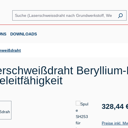
UNS
DOWNLOADS
hweißdraht
rschweißdraht Beryllium
eitfähigkeit
Regulärer Prei
328,44 
Preise inkl. M