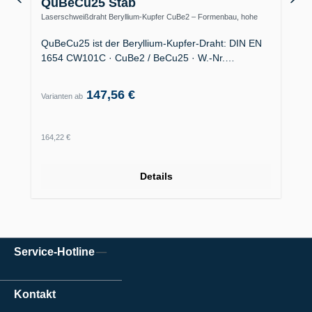
QuBeCu25 Stab
Laserschweißdraht Beryllium-Kupfer CuBe2 – Formenbau, hohe
Wärmeleitfähigkeit
QuBeCu25 ist der Beryllium-Kupfer-Draht: DIN EN
1654 CW101C · CuBe2 / BeCu25 · W.-Nr.…
147,56 €
Varianten ab
Regulärer Preis:
164,22 €
Details
Service-Hotline
Kontakt