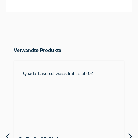
Produktgalerie überspringen
Verwandte Produkte