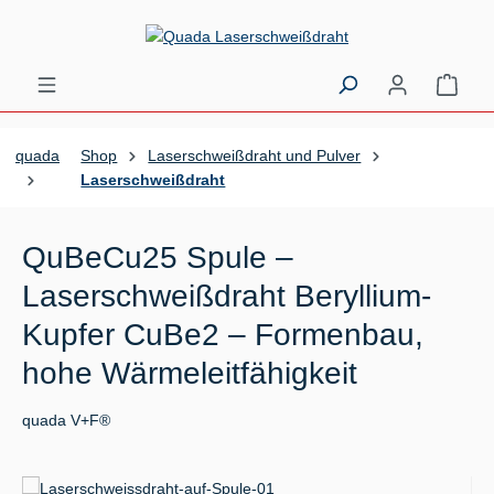
Zum Hauptinhalt springen
Ware
quada
Shop
Laserschweißdraht und Pulver
Laserschweißdraht
QuBeCu25 Spule –
Laserschweißdraht Beryllium-
Kupfer CuBe2 – Formenbau,
hohe Wärmeleitfähigkeit
quada V+F®
Bildergalerie überspringen