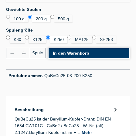
auswählen
Gewichte Spulen
100 g
200 g
500 g
auswählen
Spulengröße
K80
K125
K250
MA125
SH253
Produkt Anzahl: Gib den gewünschten Wert ein od
Spule
In den Warenkorb
Produktnummer:
QuBeCu25-03-200-K250
Beschreibung
QuBeCu25 ist der Beryllium-Kupfer-Draht: DIN EN
1654 CW101C · CuBe2 / BeCu25 · W.-Nr. (alt)
2.1247.Beryllium-Kupfer ist im F…
Mehr