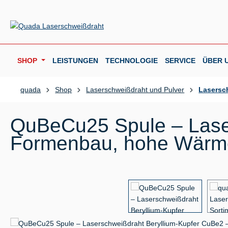
m Hauptinhalt springen
Zur Suche springen
Zur Hauptnavigation springen
SHOP
LEISTUNGEN
TECHNOLOGIE
SERVICE
ÜBER 
quada
Shop
Laserschweißdraht und Pulver
Lasersc
QuBeCu25 Spule – Lase
Formenbau, hohe Wärmel
Bildergalerie überspringen