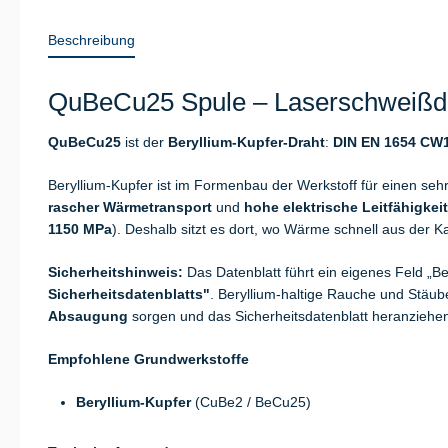
Beschreibung
QuBeCu25 Spule – Laserschweißdra
QuBeCu25
ist der
Beryllium-Kupfer-Draht
:
DIN EN 1654 CW
Beryllium-Kupfer ist im Formenbau der Werkstoff für einen seh
rascher Wärmetransport
und
hohe elektrische Leitfähigkeit
1150 MPa
). Deshalb sitzt es dort, wo Wärme schnell aus der K
Sicherheitshinweis:
Das Datenblatt führt ein eigenes Feld „
Sicherheitsdatenblatts"
. Beryllium-haltige Rauche und Stä
Absaugung
sorgen und das Sicherheitsdatenblatt heranziehe
Empfohlene Grundwerkstoffe
Beryllium-Kupfer
(CuBe2 / BeCu25)