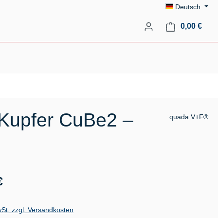
Deutsch
Ware
0,00 €
-Kupfer CuBe2 –
quada V+F®
s:
€
wSt. zzgl. Versandkosten