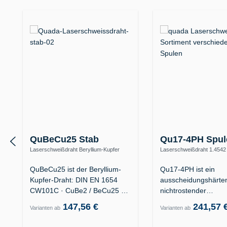
Produktgalerie überspringen
QuBeCu25 Stab
Qu17-4PH Spul
Laserschweißdraht Beryllium-Kupfer
Laserschweißdraht 1.4542
CuBe2 – Formenbau, hohe
(X5CrNiCuNb16-4 / AISI 63
Wärmeleitfähigkeit
QuBeCu25 ist der Beryllium-
Qu17-4PH ist ein
Kupfer-Draht: DIN EN 1654
ausscheidungshärten
CW101C · CuBe2 / BeCu25 ·
nichtrostender
W.-Nr.…
Laserschweißdraht d
147,56 €
241,57 
Varianten ab
Varianten ab
Legierung…