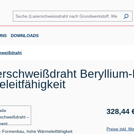
UNS
DOWNLOADS
hweißdraht
rschweißdraht Beryllium
eitfähigkeit
Regulärer Prei
328,44 
Preise inkl. M