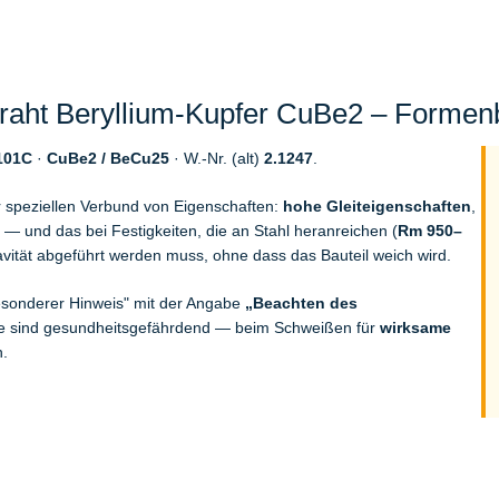
ht Beryllium-Kupfer CuBe2 – Formenb
101C
·
CuBe2 / BeCu25
· W.-Nr. (alt)
2.1247
.
r speziellen Verbund von Eigenschaften:
hohe Gleiteigenschaften
,
— und das bei Festigkeiten, die an Stahl heranreichen (
Rm 950–
avität abgeführt werden muss, ohne dass das Bauteil weich wird.
Besonderer Hinweis" mit der Angabe
„Beachten des
ube sind gesundheitsgefährdend — beim Schweißen für
wirksame
n.