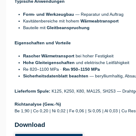
Typische Anwendungen
Form- und Werkzeugbau
— Reparatur und Auftrag
Kavitätenbereiche mit hohem
Wärmeabtransport
Bauteile mit
Gleitbeanspruchung
Eigenschaften und Vorteile
Rascher Wärmetransport
bei hoher Festigkeit
Hohe Gleiteigenschaften
und elektrische Leitfähigkeit
Re 820–1100 MPa ·
Rm 950–1150 MPa
Sicherheitsdatenblatt beachten
— beryllium­haltig, Absa
Lieferform Spule:
K125, K250, K80, MA125, SH253 — Drahtge
Richtanalyse (Gew.-%)
Be 1,90 | Co 0,20 | Ni 0,02 | Fe 0,06 | Si 0,05 | Al 0,03 | Cu Res
Download