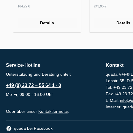
Regulärer Preis:
Regulärer Preis:
164,22 €
243,95 €
Details
Details
Service-Hotline
Kontakt
Unterstützung und Beratung unter:
quada V+F® L
Lohstr. 35, D
+49 (0) 23 72 – 55 64 1 - 0
Tel.
+49 23 72 
Fax +49 23 72
Mo-Fr, 09:00 - 16:00 Uhr
E-Mail:
info@q
Internet:
quada
Oder über unser
Kontaktformular
.
quada bei Facebook