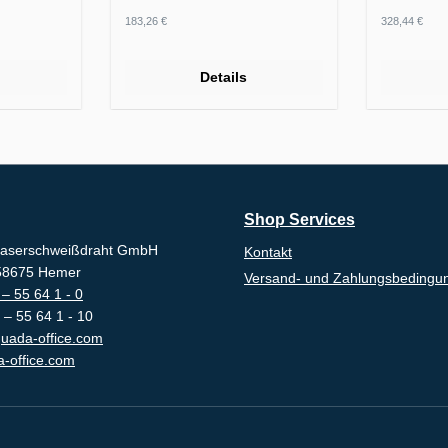
Regulärer Preis:
Regulärer
183,26 €
328,44 €
Details
Shop Services
aserschweißdraht GmbH
Kontakt
-58675 Hemer
Versand- und Zahlungsbedingu
– 55 64 1 - 0
 – 55 64 1 - 10
uada-office.com
-office.com