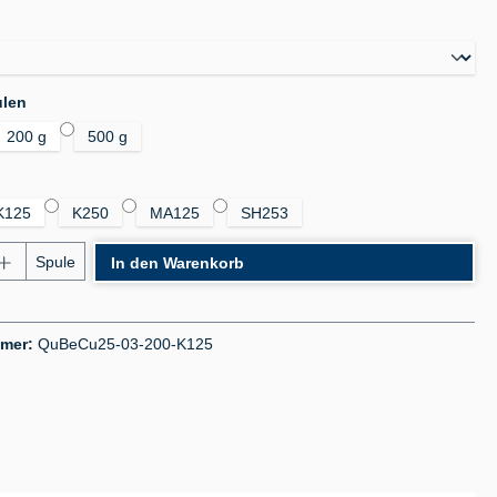
auswählen
auswählen
ulen
200 g
500 g
auswählen
K125
K250
MA125
SH253
nzahl: Gib den gewünschten Wert ein oder benu
Spule
In den Warenkorb
mmer:
QuBeCu25-03-200-K125