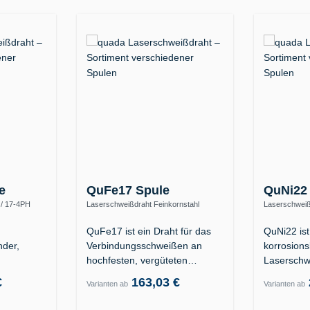
e
QuFe17 Spule
QuNi22
 / 17-4PH
Laserschweißdraht Feinkornstahl
Laserschweiß
0)
S890Q / hochfest (ER110S-G)
2.4602 (Allo
QuFe17 ist ein Draht für das
QuNi22 ist
der,
Verbindungsschweißen an
korrosion
hochfesten, vergüteten…
Laserschw
er
Nickelbas
€
163,03 €
Varianten ab
Varianten ab