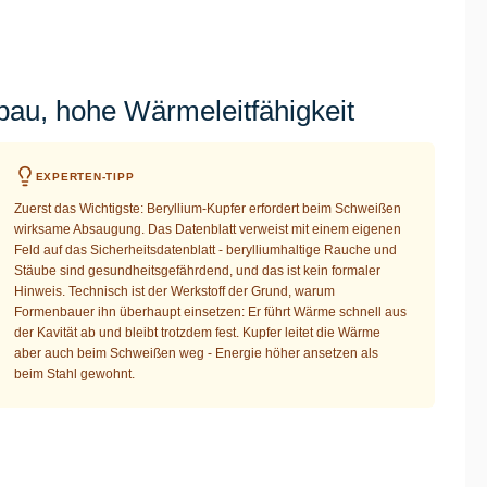
au, hohe Wärmeleitfähigkeit
EXPERTEN-TIPP
Zuerst das Wichtigste: Beryllium-Kupfer erfordert beim Schweißen
wirksame Absaugung. Das Datenblatt verweist mit einem eigenen
Feld auf das Sicherheitsdatenblatt - berylliumhaltige Rauche und
Stäube sind gesundheitsgefährdend, und das ist kein formaler
Hinweis. Technisch ist der Werkstoff der Grund, warum
Formenbauer ihn überhaupt einsetzen: Er führt Wärme schnell aus
der Kavität ab und bleibt trotzdem fest. Kupfer leitet die Wärme
aber auch beim Schweißen weg - Energie höher ansetzen als
beim Stahl gewohnt.