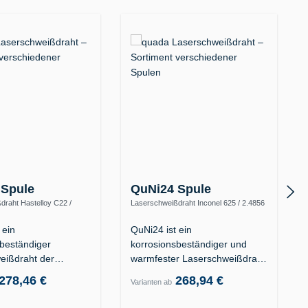
 Spule
QuNi24 Spule
draht Hastelloy C22 /
Laserschweißdraht Inconel 625 / 2.4856
y C-22 / UNS N06022)
(Alloy 625 / UNS N06625)
 ein
QuNi24 ist ein
sbeständiger
korrosionsbeständiger und
eißdraht der
warmfester Laserschweißdraht
is-Superlegierung…
der…
278,46 €
268,94 €
Varianten ab