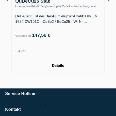
QuBeCu25 Stab
Laserschweißdraht Beryllium-Kupfer CuBe2 – Formenbau, hohe
Wärmeleitfähigkeit
QuBeCu25 ist der Beryllium-Kupfer-Draht: DIN EN
1654 CW101C · CuBe2 / BeCu25 · W.-Nr.…
147,56 €
Varianten ab
Regulärer Preis:
164,22 €
Details
Service-Hotline
Kontakt