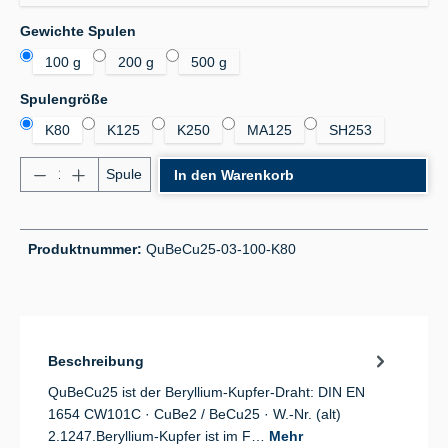
auswählen
Gewichte Spulen
100 g
200 g
500 g
auswählen
Spulengröße
K80
K125
K250
MA125
SH253
Produkt Anzahl: Gib den gewünschten Wert ein od
Spule
In den Warenkorb
Produktnummer:
QuBeCu25-03-100-K80
Beschreibung
QuBeCu25 ist der Beryllium-Kupfer-Draht: DIN EN
1654 CW101C · CuBe2 / BeCu25 · W.-Nr. (alt)
2.1247.Beryllium-Kupfer ist im F…
Mehr