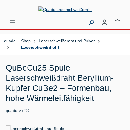
Zum Hauptinhalt springen
Ware
quada
Shop
Laserschweißdraht und Pulver
Laserschweißdraht
QuBeCu25 Spule –
Laserschweißdraht Beryllium-
Kupfer CuBe2 – Formenbau,
hohe Wärmeleitfähigkeit
quada V+F®
Bildergalerie überspringen