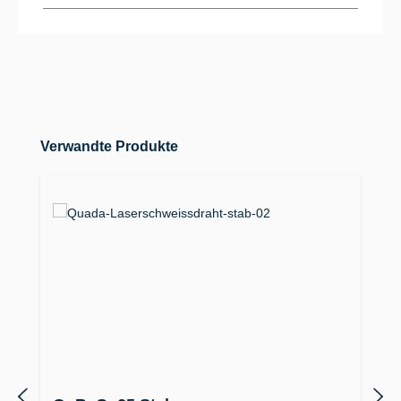
Produktgalerie überspringen
Verwandte Produkte