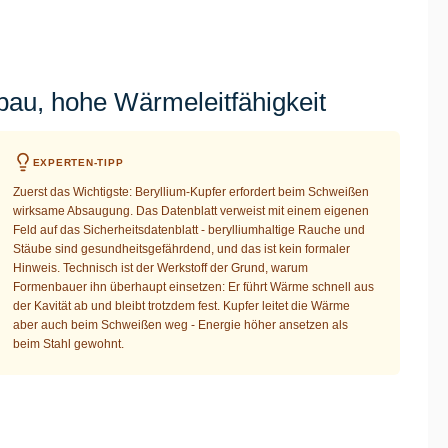
au, hohe Wärmeleitfähigkeit
EXPERTEN-TIPP
Zuerst das Wichtigste: Beryllium-Kupfer erfordert beim Schweißen
wirksame Absaugung. Das Datenblatt verweist mit einem eigenen
Feld auf das Sicherheitsdatenblatt - berylliumhaltige Rauche und
Stäube sind gesundheitsgefährdend, und das ist kein formaler
Hinweis. Technisch ist der Werkstoff der Grund, warum
Formenbauer ihn überhaupt einsetzen: Er führt Wärme schnell aus
der Kavität ab und bleibt trotzdem fest. Kupfer leitet die Wärme
aber auch beim Schweißen weg - Energie höher ansetzen als
beim Stahl gewohnt.