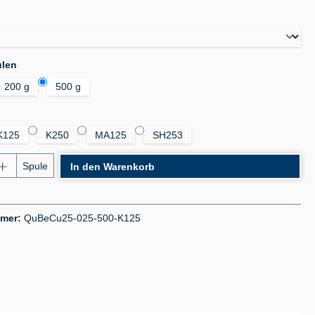
auswählen
auswählen
ulen
200 g
500 g
auswählen
K125
K250
MA125
SH253
nzahl: Gib den gewünschten Wert ein oder benu
Spule
In den Warenkorb
mmer:
QuBeCu25-025-500-K125