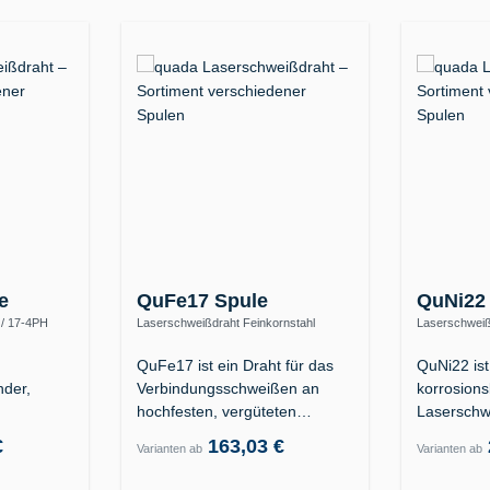
e
QuFe17 Spule
QuNi22
 / 17-4PH
Laserschweißdraht Feinkornstahl
Laserschweiß
0)
S890Q / hochfest (ER110S-G)
2.4602 (Allo
QuFe17 ist ein Draht für das
QuNi22 ist
der,
Verbindungsschweißen an
korrosion
hochfesten, vergüteten…
Laserschw
er
Nickelbas
€
163,03 €
Varianten ab
Varianten ab