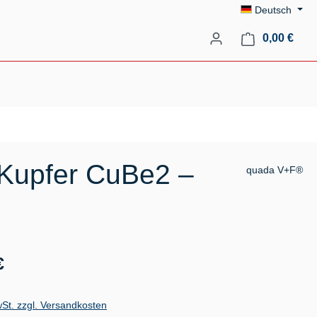
Deutsch
Ware
0,00 €
-Kupfer CuBe2 –
quada V+F®
s:
€
wSt. zzgl. Versandkosten