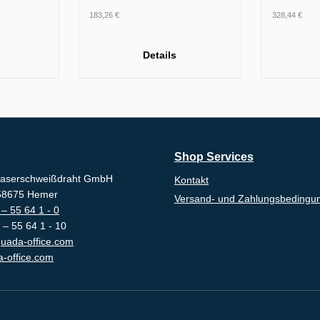
Regulärer Preis:
Regulärer
183,26 €
328,44 €
Details
Shop Services
aserschweißdraht GmbH
Kontakt
-58675 Hemer
Versand- und Zahlungsbedingu
– 55 64 1 - 0
 – 55 64 1 - 10
uada-office.com
-office.com