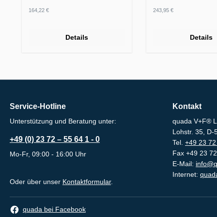
Regulärer Preis:
Regulärer Preis:
164,22 €
243,95 €
Details
Details
Service-Hotline
Kontakt
Unterstützung und Beratung unter:
quada V+F® L
Lohstr. 35, D
+49 (0) 23 72 – 55 64 1 - 0
Tel.
+49 23 72 
Fax +49 23 72
Mo-Fr, 09:00 - 16:00 Uhr
E-Mail:
info@q
Internet:
quada
Oder über unser
Kontaktformular
.
quada bei Facebook