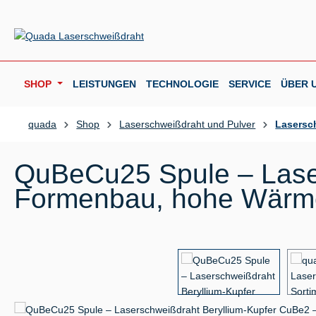
m Hauptinhalt springen
Zur Suche springen
Zur Hauptnavigation springen
SHOP
LEISTUNGEN
TECHNOLOGIE
SERVICE
ÜBER 
quada
Shop
Laserschweißdraht und Pulver
Lasersc
QuBeCu25 Spule – Lase
Formenbau, hohe Wärmel
Bildergalerie überspringen