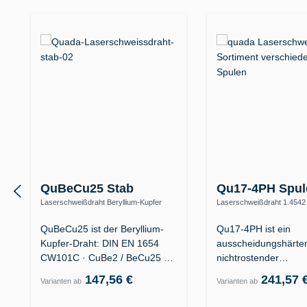
Produktgalerie überspringen
QuBeCu25 Stab
Qu17-4PH Spul
Laserschweißdraht Beryllium-Kupfer
Laserschweißdraht 1.4542
CuBe2 – Formenbau, hohe
(X5CrNiCuNb16-4 / AISI 63
Wärmeleitfähigkeit
QuBeCu25 ist der Beryllium-
Qu17-4PH ist ein
Kupfer-Draht: DIN EN 1654
ausscheidungshärten
CW101C · CuBe2 / BeCu25 ·
nichtrostender
W.-Nr.…
Laserschweißdraht d
147,56 €
241,57 
Varianten ab
Varianten ab
Legierung…