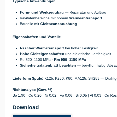
Typische Anwendungen
Form- und Werkzeugbau
— Reparatur und Auftrag
Kavitätenbereiche mit hohem
Wärmeabtransport
Bauteile mit
Gleitbeanspruchung
Eigenschaften und Vorteile
Rascher Wärmetransport
bei hoher Festigkeit
Hohe Gleiteigenschaften
und elektrische Leitfähigkeit
Re 820–1100 MPa ·
Rm 950–1150 MPa
Sicherheitsdatenblatt beachten
— beryllium­haltig, Absa
Lieferform Spule:
K125, K250, K80, MA125, SH253 — Drahtge
Richtanalyse (Gew.-%)
Be 1,90 | Co 0,20 | Ni 0,02 | Fe 0,06 | Si 0,05 | Al 0,03 | Cu Res
Download