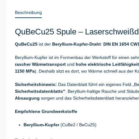
Beschreibung
QuBeCu25 Spule – Laserschweißdra
QuBeCu25
ist der
Beryllium-Kupfer-Draht
:
DIN EN 1654 CW
Beryllium-Kupfer ist im Formenbau der Werkstoff für einen seh
rascher Wärmetransport
und
hohe elektrische Leitfähigkeit
1150 MPa
). Deshalb sitzt es dort, wo Wärme schnell aus der K
Sicherheitshinweis:
Das Datenblatt führt ein eigenes Feld „
Sicherheitsdatenblatts"
. Beryllium-haltige Rauche und Stä
Absaugung
sorgen und das Sicherheitsdatenblatt heranziehe
Empfohlene Grundwerkstoffe
Beryllium-Kupfer
(CuBe2 / BeCu25)