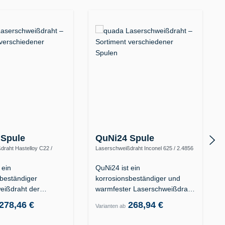
 Spule
QuNi24 Spule
draht Hastelloy C22 /
Laserschweißdraht Inconel 625 / 2.4856
y C-22 / UNS N06022)
(Alloy 625 / UNS N06625)
 ein
QuNi24 ist ein
sbeständiger
korrosionsbeständiger und
eißdraht der
warmfester Laserschweißdraht
is-Superlegierung…
der…
278,46 €
268,94 €
Varianten ab