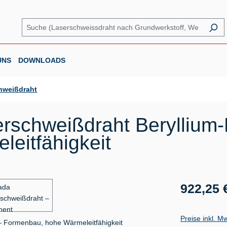
UNS
DOWNLOADS
hweißdraht
rschweißdraht Beryllium
eitfähigkeit
Regulärer Prei
922,25 
Preise inkl. M