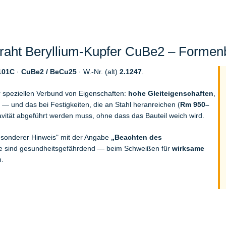
ht Beryllium-Kupfer CuBe2 – Formenb
101C
·
CuBe2 / BeCu25
· W.-Nr. (alt)
2.1247
.
r speziellen Verbund von Eigenschaften:
hohe Gleiteigenschaften
,
— und das bei Festigkeiten, die an Stahl heranreichen (
Rm 950–
avität abgeführt werden muss, ohne dass das Bauteil weich wird.
Besonderer Hinweis" mit der Angabe
„Beachten des
ube sind gesundheitsgefährdend — beim Schweißen für
wirksame
n.