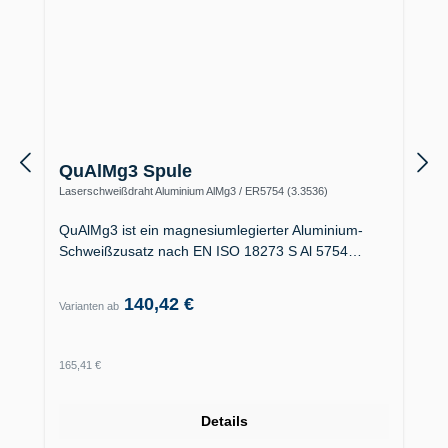
QuAlMg3 Spule
Laserschweißdraht Aluminium AlMg3 / ER5754 (3.3536)
QuAlMg3 ist ein magnesiumlegierter Aluminium-
Schweißzusatz nach EN ISO 18273 S Al 5754…
140,42 €
Varianten ab
Regulärer Preis:
165,41 €
Details