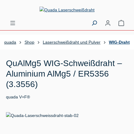
Zum Hauptinhalt springen
Ware
quada
Shop
Laserschweißdraht und Pulver
WIG-Draht
QuAlMg5 WIG-Schweißdraht –
Aluminium AlMg5 / ER5356
(3.3556)
quada V+F®
Bildergalerie überspringen