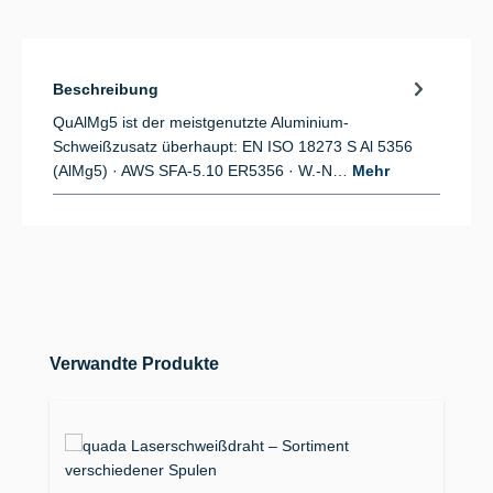
Beschreibung
QuAlMg5 ist der meistgenutzte Aluminium-
Schweißzusatz überhaupt: EN ISO 18273 S Al 5356
(AlMg5) · AWS SFA-5.10 ER5356 · W.-N…
Mehr
Produktgalerie überspringen
Verwandte Produkte