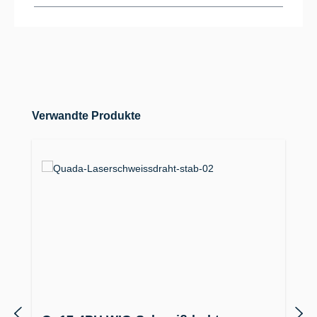
Produktgalerie überspringen
Verwandte Produkte