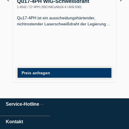
Qu17-4PH WIG-Schweißdraht
1.4542 / 17-4PH (X5CrNiCuNb16-4 / AISI 630)
Qu17-4PH ist ein ausscheidungshärtender,
nichtrostender Laserschweißdraht der Legierung…
Preis anfragen
Service-Hotline
Kontakt