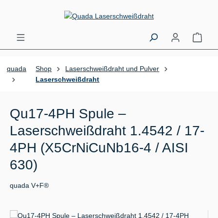
Zum Hauptinhalt springen
Ware
quada
Shop
Laserschweißdraht und Pulver
Laserschweißdraht
Qu17-4PH Spule –
Laserschweißdraht 1.4542 / 17-
4PH (X5CrNiCuNb16-4 / AISI
630)
quada V+F®
Bildergalerie überspringen