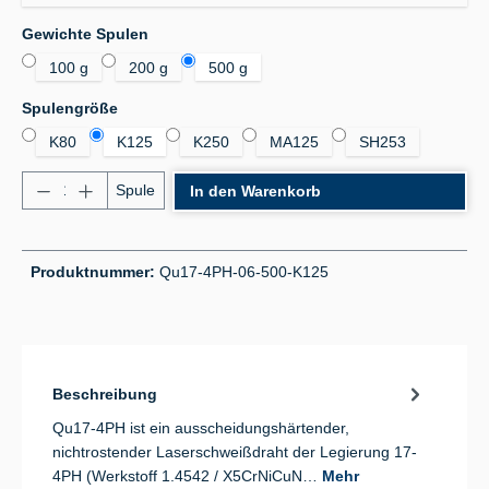
auswählen
Gewichte Spulen
100 g
200 g
500 g
auswählen
Spulengröße
K80
K125
K250
MA125
SH253
Produkt Anzahl: Gib den gewünschten Wert ein od
Spule
In den Warenkorb
Produktnummer:
Qu17-4PH-06-500-K125
Beschreibung
Qu17-4PH ist ein ausscheidungshärtender,
nichtrostender Laserschweißdraht der Legierung 17-
4PH (Werkstoff 1.4542 / X5CrNiCuN…
Mehr