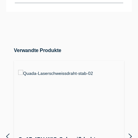
Produktgalerie überspringen
Verwandte Produkte