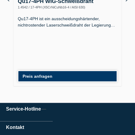
Qu17-4PH WIG-Schweißdraht
1.4542 / 17-4PH (X5CrNiCuNb16-4 / AISI 630)
Qu17-4PH ist ein ausscheidungshärtender,
nichtrostender Laserschweißdraht der Legierung…
Preis anfragen
Service-Hotline
Kontakt