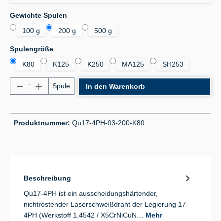
auswählen
Gewichte Spulen
100 g
200 g
500 g
auswählen
Spulengröße
K80
K125
K250
MA125
SH253
Produkt Anzahl: Gib den gewünschten Wert ein od
Spule
In den Warenkorb
Produktnummer:
Qu17-4PH-03-200-K80
Beschreibung
Qu17-4PH ist ein ausscheidungshärtender,
nichtrostender Laserschweißdraht der Legierung 17-
4PH (Werkstoff 1.4542 / X5CrNiCuN…
Mehr