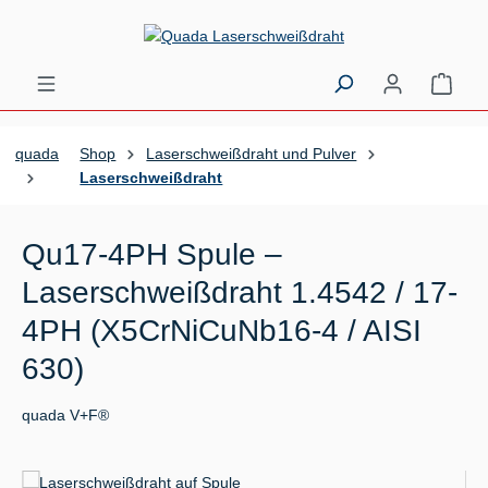
Zum Hauptinhalt springen
Ware
quada
Shop
Laserschweißdraht und Pulver
Laserschweißdraht
Qu17-4PH Spule –
Laserschweißdraht 1.4542 / 17-
4PH (X5CrNiCuNb16-4 / AISI
630)
quada V+F®
Bildergalerie überspringen