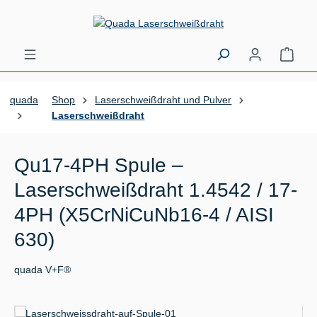
Zum Hauptinhalt springen
Ware
quada
Shop
Laserschweißdraht und Pulver
Laserschweißdraht
Qu17-4PH Spule –
Laserschweißdraht 1.4542 / 17-
4PH (X5CrNiCuNb16-4 / AISI
630)
quada V+F®
Bildergalerie überspringen