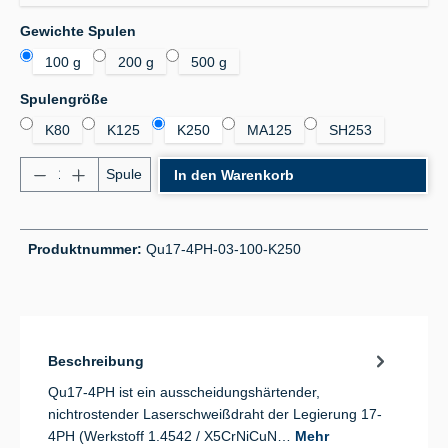
auswählen
Gewichte Spulen
100 g
200 g
500 g
auswählen
Spulengröße
K80
K125
K250
MA125
SH253
Produkt Anzahl: Gib den gewünschten Wert ein od
Spule
In den Warenkorb
Produktnummer:
Qu17-4PH-03-100-K250
Beschreibung
Qu17-4PH ist ein ausscheidungshärtender,
nichtrostender Laserschweißdraht der Legierung 17-
4PH (Werkstoff 1.4542 / X5CrNiCuN…
Mehr