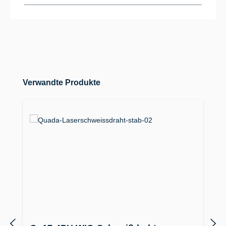
Produktgalerie überspringen
Verwandte Produkte