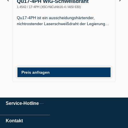
Qu17-4PH WIG-Schweißdraht
1.4542 / 17-4PH (X5CrNiCuNb16-4 / AISI 630)
Qu17-4PH ist ein ausscheidungshärtender,
nichtrostender Laserschweißdraht der Legierung…
Preis anfragen
Service-Hotline
Kontakt