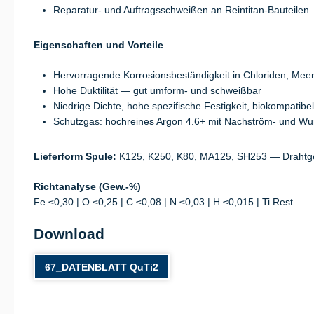
Reparatur- und Auftragsschweißen an Reintitan-Bauteilen
Eigenschaften und Vorteile
Hervorragende Korrosionsbeständigkeit in Chloriden, Me
Hohe Duktilität — gut umform- und schweißbar
Niedrige Dichte, hohe spezifische Festigkeit, biokompatibel
Schutzgas: hochreines Argon 4.6+ mit Nachström- und Wu
Lieferform Spule:
K125, K250, K80, MA125, SH253 — Drahtge
Richtanalyse (Gew.-%)
Fe ≤0,30 | O ≤0,25 | C ≤0,08 | N ≤0,03 | H ≤0,015 | Ti Rest
Download
67_DATENBLATT QuTi2