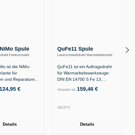
NiMo Spule
QuFe11 Spule
draht Feinkornstahl
Laserschweißdraht Warmarbeitsstahl
hfest (ER100S-G)
1.2367 / 1.2343 – 38–42 HRC (S Fe 13)
o ist die NiMo-
QuFe11 ist ein Auftragsdraht
riante für
für Warmarbeitswerkzeuge:
n und Reparaturen
DIN EN 14700 S Fe 13,…
vitäten…
124,95 €
159,46 €
Varianten ab
 Preis:
Regulärer Preis:
182,07 €
Details
Details