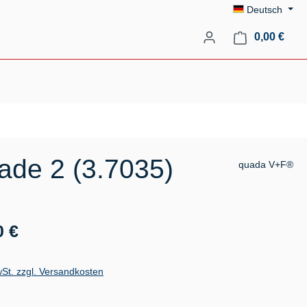
Deutsch
Ware
0,00 €
ade 2 (3.7035)
quada V+F®
s:
0 €
wSt. zzgl. Versandkosten
auswählen