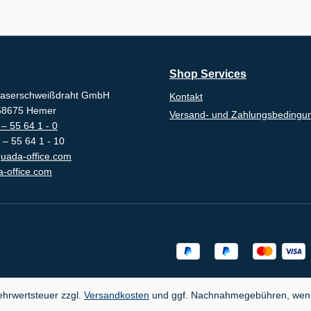
Shop Services
aserschweißdraht GmbH
Kontakt
-58675 Hemer
Versand- und Zahlungsbedingu
– 55 64 1 - 0
 – 55 64 1 - 10
uada-office.com
-office.com
Mehrwertsteuer zzgl.
Versandkosten
und ggf. Nachnahmegebühren, wenn