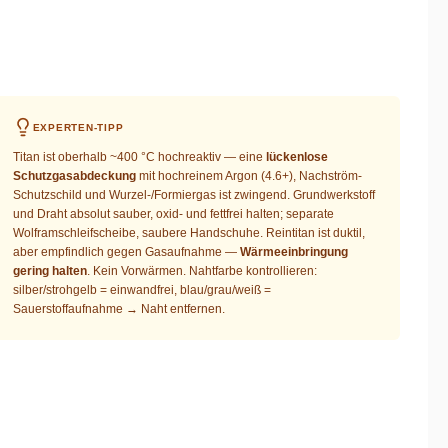
EXPERTEN-TIPP
Titan ist oberhalb ~400 °C hochreaktiv — eine
lückenlose
Schutzgasabdeckung
mit hochreinem Argon (4.6+), Nachström-
Schutzschild und Wurzel-/Formiergas ist zwingend. Grundwerkstoff
und Draht absolut sauber, oxid- und fettfrei halten; separate
Wolframschleifscheibe, saubere Handschuhe. Reintitan ist duktil,
aber empfindlich gegen Gasaufnahme —
Wärmeeinbringung
gering halten
. Kein Vorwärmen. Nahtfarbe kontrollieren:
silber/strohgelb = einwandfrei, blau/grau/weiß =
Sauerstoffaufnahme → Naht entfernen.