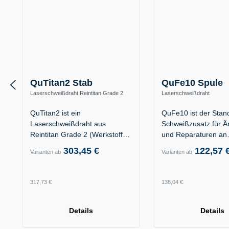
QuTitan2 Stab
QuFe10 Spule
Laserschweißdraht Reintitan Grade 2
Laserschweißdraht
(3.7035)
Kunststoffformenstahl 1.231
1.2738
QuTitan2 ist ein
QuFe10 ist der Stan
Laserschweißdraht aus
Schweißzusatz für 
Reintitan Grade 2 (Werkstoff
und Reparaturen an
3.7035). Das…
Formkavitäten aus…
303,45 €
122,57 
Varianten ab
Varianten ab
Regulärer Preis:
Regulärer Preis:
317,73 €
138,04 €
Details
Details