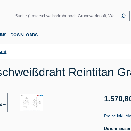
UNS
DOWNLOADS
raht
chweißdraht Reintitan Gr
Regulärer Prei
1.570,8
Preise inkl. M
Durchmesser