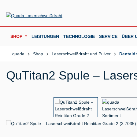
m Hauptinhalt springen
Zur Suche springen
Zur Hauptnavigation springen
SHOP
LEISTUNGEN
TECHNOLOGIE
SERVICE
ÜBER 
quada
Shop
Laserschweißdraht und Pulver
Dentald
QuTitan2 Spule – Lasers
Bildergalerie überspringen